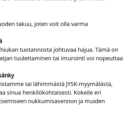
uoden takuu, joten voit olla varma
ä
 hiukan tuotannosta johtuvaa hajua. Tämä on
atjan tuulettaminen tai imurointi voi nopeuttaa
sänky
ppaistamme tai lähimmästä JYSK-myymälästä,
 sinua henkilökohtaisesti. Kokeile eri
alitsemiseen nukkumisasennon ja muiden