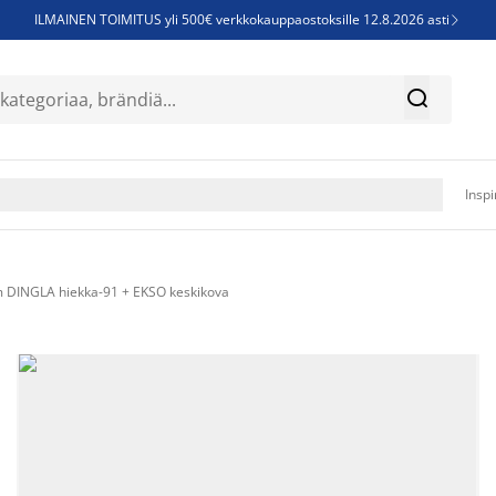
ILMAINEN TOIMITUS yli 500€ verkkokauppaostoksille 12.8.2026 asti

Parempiin uniin - Säästä jopa 60%


Sijauspatjoja - Säästä jopa 60%

Jenkkisänkyjä - Säästä jopa 60%

Inspi
 DINGLA hiekka-91 + EKSO keskikova