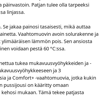
 päinvastoin. Patjan tulee olla tarpeeksi
sa linjassa.
e jakaa painosi tasaisesti, mikä auttaa
painetta. Vaahtomuovin avoin solurakenne ja
at ylimääräisen lämmön pois. Sen ansiosta
nen voidaan pestä 60 °C:ssa.
nettua tukea mukavuusvyöhykkeiden ja -
mukavuusvyöhykkeeseen ja 3
sia ja Comfort+ -vaahtomuovia, jotka kukin
nen pussijousi on kääritty omaan
ti kehosi mukaan. Tämä tekee patjasta