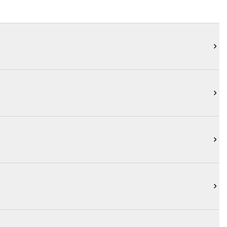



