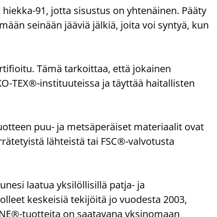
 hiekka-91, jotta sisustus on yhtenäinen. Pääty
än seinään jääviä jälkiä, joita voi syntyä, kun
ioitu. Tämä tarkoittaa, että jokainen
-TEX®-instituuteissa ja täyttää haitallisten
uotteen puu- ja metsäperäiset materiaalit ovat
rrätetyistä lähteistä tai FSC®-valvotusta
 laatua yksilöllisillä patja- ja
olleet keskeisiä tekijöitä jo vuodesta 2003,
ZONE®-tuotteita on saatavana yksinomaan