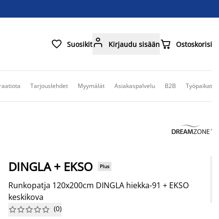



Suosikit
Kirjaudu sisään
Ostoskorisi
raatiota
Tarjouslehdet
Myymälät
Asiakaspalvelu
B2B
Työpaikat
DINGLA + EKSO
Plus
Runkopatja 120x200cm DINGLA hiekka-91 + EKSO
keskikova
(
0
)









