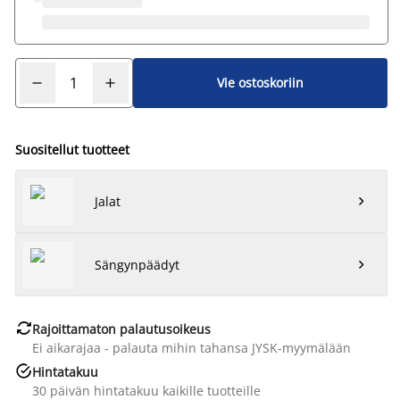
Vie ostoskoriin
Suositellut tuotteet
Jalat

Sängynpäädyt


Rajoittamaton palautusoikeus
Ei aikarajaa - palauta mihin tahansa JYSK-myymälään

Hintatakuu
30 päivän hintatakuu kaikille tuotteille