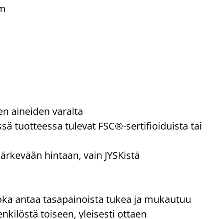
cm
ten aineiden varalta
sä tuotteessa tulevat FSC®-sertifioiduista tai
järkevään hintaan, vain JYSKistä
oka antaa tasapainoista tukea ja mukautuu
nkilöstä toiseen, yleisesti ottaen