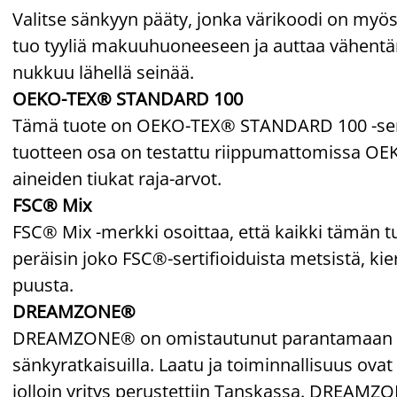
Valitse sänkyyn pääty, jonka värikoodi on myös
tuo tyyliä makuuhuoneeseen ja auttaa vähentämä
nukkuu lähellä seinää.
OEKO-TEX® STANDARD 100
Tämä tuote on OEKO-TEX® STANDARD 100 -sertif
tuotteen osa on testattu riippumattomissa OEKO
aineiden tiukat raja-arvot.
FSC® Mix
FSC® Mix -merkki osoittaa, että kaikki tämän t
peräisin joko FSC®-sertifioiduista metsistä, kie
puusta.
DREAMZONE®
DREAMZONE® on omistautunut parantamaan unesi
sänkyratkaisuilla. Laatu ja toiminnallisuus ovat 
jolloin yritys perustettiin Tanskassa. DREAM