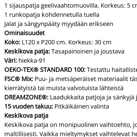
1 sijauspatja geelivaahtomuovilla. Korkeus: 5 
1 runkopatja kohdennetulla tuella
Jalat ja sängynpääty myydään erikseen
Ominaisuudet
Koko:
L120 x P200 cm. Korkeus: 30 cm
Keskikova patja:
Tasapainoinen ja joustava
Väri:
hiekka-91
OEKO-TEX® STANDARD 100:
Testattu haitallis
FSC® Mix:
Puu- ja metsäperäiset materiaalit täs
kierrätyistä tai muista valvotuista lähteistä
DREAMZONE®:
Laadukkaita patjoja ja sänkyjä 
15 vuoden takuu:
Pitkäikäinen valinta
Keskikova patja
Keskikova patja on monipuolinen vaihtoehto, j
maltillisesti. Vaikka mieltymykset vaihtelevat he