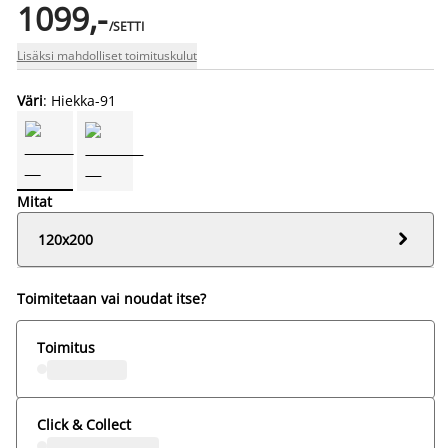
1099,-
/SETTI
Lisäksi mahdolliset toimituskulut
Väri
: Hiekka-91
Mitat

120x200
Toimitetaan vai noudat itse?
Toimitus
Click & Collect