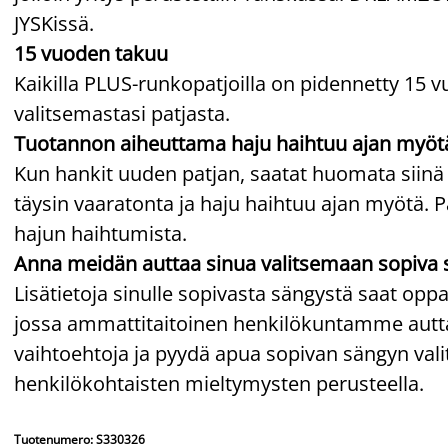
JYSKissä.
15 vuoden takuu
Kaikilla PLUS-runkopatjoilla on pidennetty 15 v
valitsemastasi patjasta.
Tuotannon aiheuttama haju haihtuu ajan myöt
Kun hankit uuden patjan, saatat huomata siinä
täysin vaaratonta ja haju haihtuu ajan myötä. P
hajun haihtumista.
Anna meidän auttaa sinua valitsemaan sopiva 
Lisätietoja sinulle sopivasta sängystä saat o
jossa ammattitaitoinen henkilökuntamme auttaa
vaihtoehtoja ja pyydä apua sopivan sängyn v
henkilökohtaisten mieltymysten perusteella.
Tuotenumero: S330326