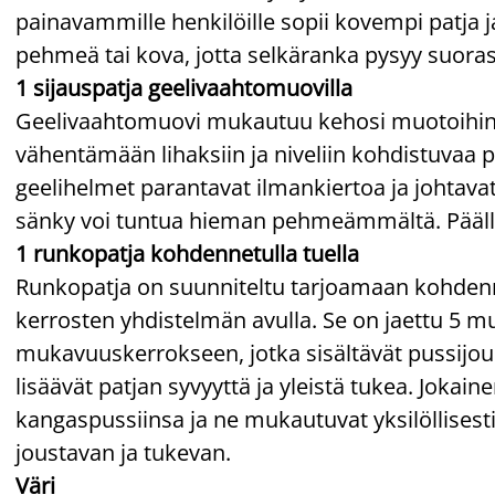
painavammille henkilöille sopii kovempi patja ja
pehmeä tai kova, jotta selkäranka pysyy suoras
1 sijauspatja geelivaahtomuovilla
Geelivaahtomuovi mukautuu kehosi muotoihin. S
vähentämään lihaksiin ja niveliin kohdistuvaa 
geelihelmet parantavat ilmankiertoa ja johtav
sänky voi tuntua hieman pehmeämmältä. Päälli
1 runkopatja kohdennetulla tuella
Runkopatja on suunniteltu tarjoamaan kohden
kerrosten yhdistelmän avulla. Se on jaettu 5 
mukavuuskerrokseen, jotka sisältävät pussijou
lisäävät patjan syvyyttä ja yleistä tukea. Jokai
kangaspussiinsa ja ne mukautuvat yksilöllises
joustavan ja tukevan.
Väri