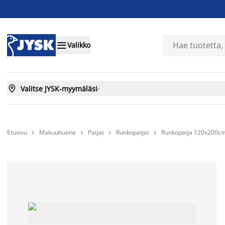

Valikko

Valitse JYSK-myymäläsi

Etusivu
Makuuhuone
Patjat
Runkopatjat
Runkopatja 120x200cm



