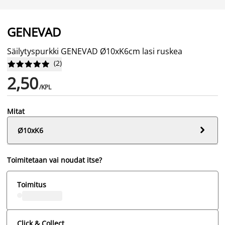
GENEVAD
Säilytyspurkki GENEVAD Ø10xK6cm lasi ruskea
(
2
)










2,50
/KPL
Mitat

Ø10xK6
Toimitetaan vai noudat itse?
Toimitus
Click & Collect