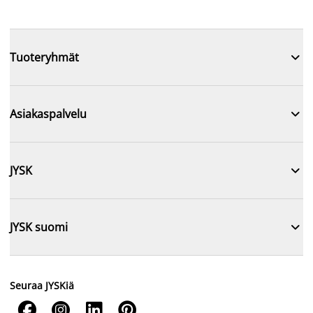

Tuoteryhmät

Asiakaspalvelu

JYSK

JYSK suomi
Seuraa JYSKiä



