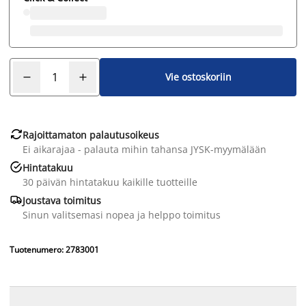
Vie ostoskoriin

Rajoittamaton palautusoikeus
Ei aikarajaa - palauta mihin tahansa JYSK-myymälään

Hintatakuu
30 päivän hintatakuu kaikille tuotteille

Joustava toimitus
Sinun valitsemasi nopea ja helppo toimitus
Tuotenumero: 2783001