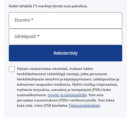
Kaikki tähdellä (*) merkityt kentät ovat pakollisia.
Etunimi
*
Sähköposti
*
Rekisteröidy
Haluan vastaanottaa viestintää, mukaan lukien
henkilökohtaisesti räätälöityjä viestejä, jotka perustuvat
henkilökohtaisiin tietoihini ja käyttäytymiseeni, sähköpostitse ja
kolmannen osapuolen medioissa. Näihin sisältyy inspiraatiota,
mahtavia tarjouksia, uutuuksia ja kampanjoita JYSK:n koko
tuotevalikoimasta.
myynti- ja toimitusehdot
. Voin aina
peruuttaa suostumukseni JYSK:n verkkosivustolla. Voin lukea
lisää siitä, miten JYSK käsittelee
Tietosuojakäytäntö
.