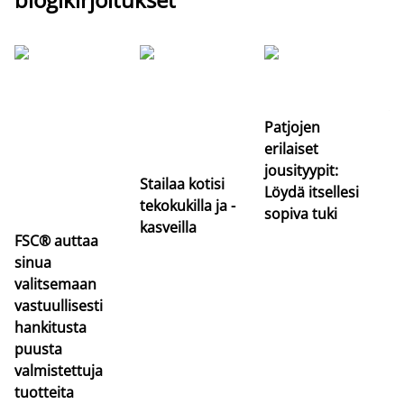
Si
uu
va
Patjojen
erilaiset
jousityypit:
Stailaa kotisi
Löydä itsellesi
tekokukilla ja -
sopiva tuki
kasveilla
FSC® auttaa
sinua
valitsemaan
vastuullisesti
hankitusta
puusta
valmistettuja
tuotteita