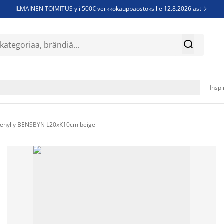
ILMAINEN TOIMITUS yli 500€ verkkokauppaostoksille 12.8.2026 asti

Parempiin uniin - Säästä jopa 60%


Sijauspatjoja - Säästä jopa 60%

Jenkkisänkyjä - Säästä jopa 60%

Inspi
nehylly BENSBYN L20xK10cm beige