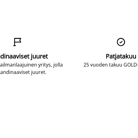


dinaaviset juuret
Patjatakuu
lmanlaajuinen yritys, jolla
25 vuoden takuu GOLD-p
andinaaviset juuret.