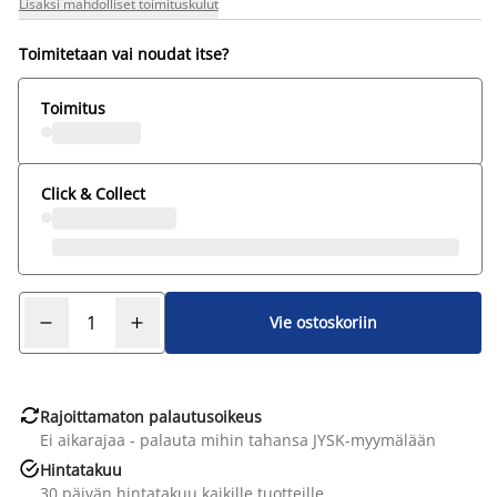
Lisäksi mahdolliset toimituskulut
Toimitetaan vai noudat itse?
Toimitus
Click & Collect
Vie ostoskoriin

Rajoittamaton palautusoikeus
Ei aikarajaa - palauta mihin tahansa JYSK-myymälään

Hintatakuu
30 päivän hintatakuu kaikille tuotteille