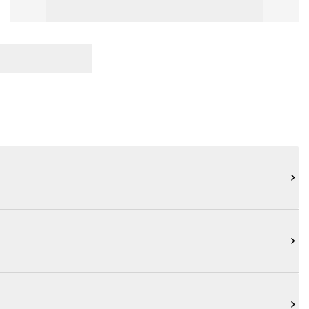


