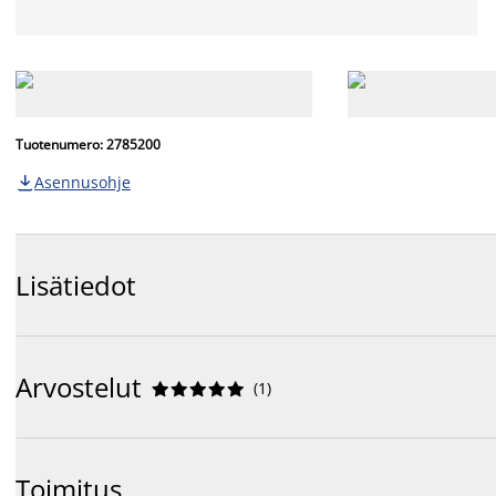
Tuotenumero: 2785200
Asennusohje

Lisätiedot
Arvostelut
(
1
)










Toimitus