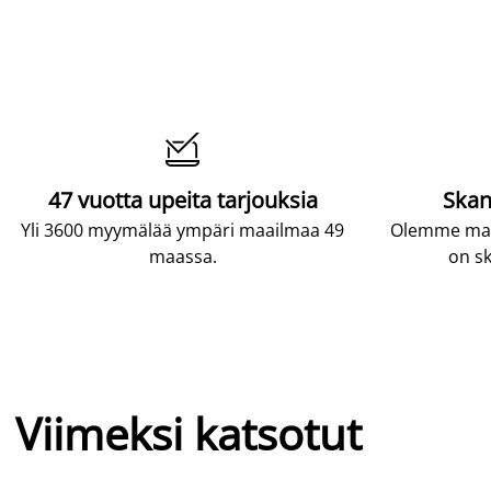

47 vuotta upeita tarjouksia
Skan
Yli 3600 myymälää ympäri maailmaa 49
Olemme maai
maassa.
on sk
Viimeksi katsotut