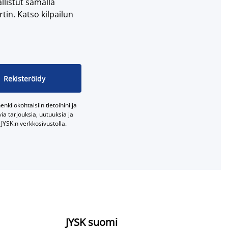
llistut samalla
tin. Katso kilpailun
Rekisteröidy
nkilökohtaisiin tietoihini ja
a tarjouksia, uutuuksia ja
JYSK:n verkkosivustolla.
JYSK suomi