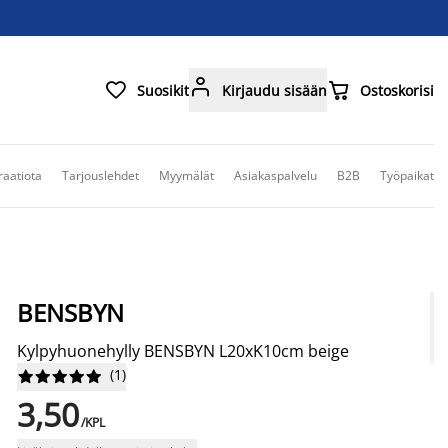



Suosikit
Kirjaudu sisään
Ostoskorisi
raatiota
Tarjouslehdet
Myymälät
Asiakaspalvelu
B2B
Työpaikat
BENSBYN
Kylpyhuonehylly BENSBYN L20xK10cm beige
(
1
)










3,50
/KPL