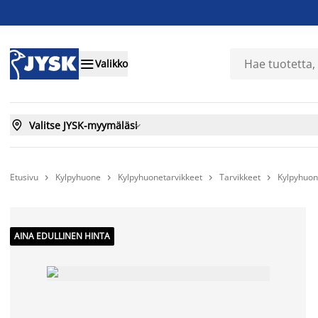

Valikko

Valitse JYSK-myymäläsi

Etusivu
Kylpyhuone
Kylpyhuonetarvikkeet
Tarvikkeet
Kylpyhuo




AINA EDULLINEN HINTA