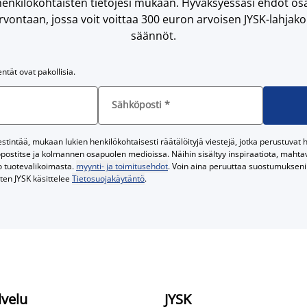
enkilökohtaisten tietojesi mukaan. Hyväksyessäsi ehdot osa
vontaan, jossa voit voittaa 300 euron arvoisen JYSK-lahjakor
säännöt.
entät ovat pakollisia.
Sähköposti
*
tintää, mukaan lukien henkilökohtaisesti räätälöityjä viestejä, jotka perustuvat he
postitse ja kolmannen osapuolen medioissa. Näihin sisältyy inspiraatiota, mahtavi
o tuotevalikoimasta.
myynti- ja toimitusehdot
. Voin aina peruuttaa suostumukseni 
iten JYSK käsittelee
Tietosuojakäytäntö
.
lvelu
JYSK