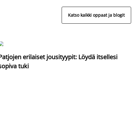
Katso kaikki oppaat ja blogit
S
Patjojen erilaiset jousityypit: Löydä itsellesi
sopiva tuki