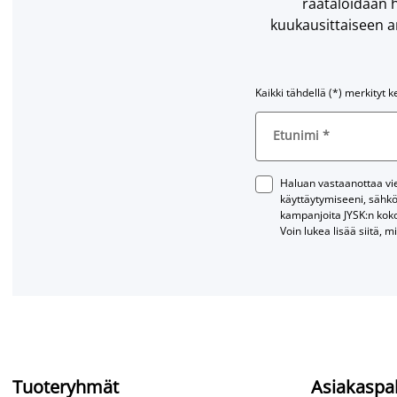
räätälöidään h
kuukausittaiseen ar
Kaikki tähdellä (*) merkityt k
Etunimi
*
Haluan vastaanottaa vies
käyttäytymiseeni, sähkö
kampanjoita JYSK:n kok
Voin lukea lisää siitä, m
Tuoteryhmät
Asiakaspa