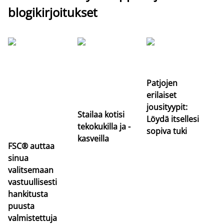
blogikirjoitukset
Si
uu
va
Patjojen
erilaiset
jousityypit:
Stailaa kotisi
Löydä itsellesi
tekokukilla ja -
sopiva tuki
kasveilla
FSC® auttaa
sinua
valitsemaan
vastuullisesti
hankitusta
puusta
valmistettuja