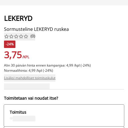
LEKERYD
Sormusteline LEKERYD ruskea
(
0
)










-24%
3,75
/KPL
Alin 30 päivän hinta ennen kampanjaa: 4,99 /kpl (-24%)
Normaalihinta: 4,99 /kpl (-24%)
Lisäksi mahdolliset toimituskulut
Toimitetaan vai noudat itse?
Toimitus