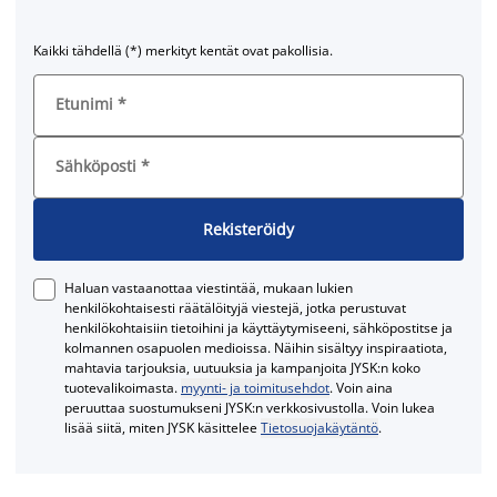
Kaikki tähdellä (*) merkityt kentät ovat pakollisia.
Etunimi
*
Sähköposti
*
Rekisteröidy
Haluan vastaanottaa viestintää, mukaan lukien
henkilökohtaisesti räätälöityjä viestejä, jotka perustuvat
henkilökohtaisiin tietoihini ja käyttäytymiseeni, sähköpostitse ja
kolmannen osapuolen medioissa. Näihin sisältyy inspiraatiota,
mahtavia tarjouksia, uutuuksia ja kampanjoita JYSK:n koko
tuotevalikoimasta.
myynti- ja toimitusehdot
. Voin aina
peruuttaa suostumukseni JYSK:n verkkosivustolla. Voin lukea
lisää siitä, miten JYSK käsittelee
Tietosuojakäytäntö
.