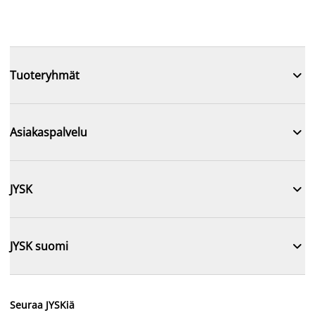

Tuoteryhmät

Asiakaspalvelu

JYSK

JYSK suomi
Seuraa JYSKiä