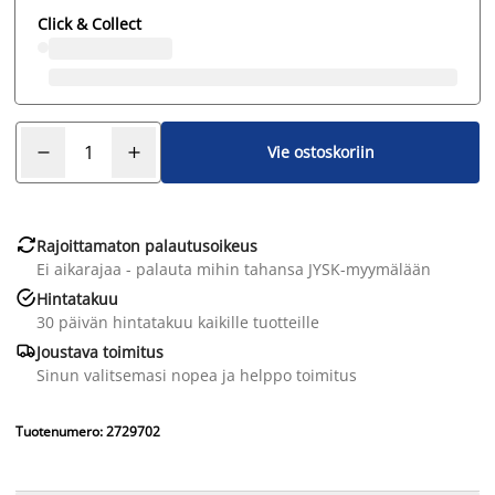
Click & Collect
Vie ostoskoriin

Rajoittamaton palautusoikeus
Ei aikarajaa - palauta mihin tahansa JYSK-myymälään

Hintatakuu
30 päivän hintatakuu kaikille tuotteille

Joustava toimitus
Sinun valitsemasi nopea ja helppo toimitus
Tuotenumero: 2729702