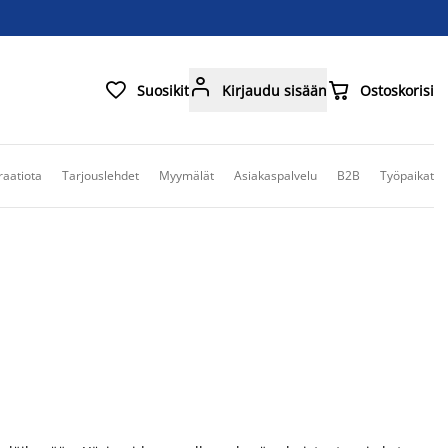



Suosikit
Kirjaudu sisään
Ostoskorisi
raatiota
Tarjouslehdet
Myymälät
Asiakaspalvelu
B2B
Työpaikat