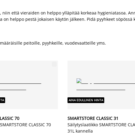
iin että vieraiden on helppo ylläpitää korkeaa hygieniatasoa. Anna 
tka on helppo pestä jokaisen käytön jälkeen. Pidä pyyhkeet söpössä 
imääräisille peitoille, pyyhkeille, vuodevaatteille yms.
NTA
AINA EDULLINEN HINTA
ASSIC 70
SMARTSTORE CLASSIC 31
ko SMARTSTORE CLASSIC 70
Säilytyslaatikko SMARTSTORE CLA
31L kannella