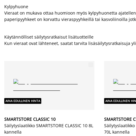
Kylpyhuone
Vieraat on mukava ottaa huomioon myös kylpyhuonetta ajatellen, n
paperipyyhkeet on korvattu vieraspyyhkeillä tai kasvoliinoilla jo
Käytännölliset säilytysratkaisut lisätuotteille
Kun vieraat ovat lähteneet, saatat tarvita lisäsäilytysratkaisuja yl
AINA EDULLINEN HINTA
AINA EDULLINEN HI
SMARTSTORE CLASSIC 10
SMARTSTORE CL
Säilytyslaatikko SMARTSTORE CLASSIC 10 8L
Säilytyslaatik
kannella
70L kannella