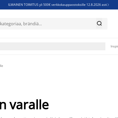
ILMAINEN TOIMITUS yli 500€ verkkokauppaostoksille 12.8.2026 asti

Parempiin uniin - Säästä jopa 60%


Sijauspatjoja - Säästä jopa 60%

Jenkkisänkyjä - Säästä jopa 60%

Inspi
lle
n varalle