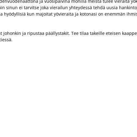
envuodenaattona ja vuosipäivinä monilla meistä tulee vieraita yök
äin sinun ei tarvitse joka vierailun yhteydessä tehdä uusia hankintoj
la hyödyllisiä kun majoitat yövieraita ja kotonasi on enemmän ihmisi
johonkin ja ripustaa päällystakit. Tee tilaa takeille eteisen kaappei
tiessä.