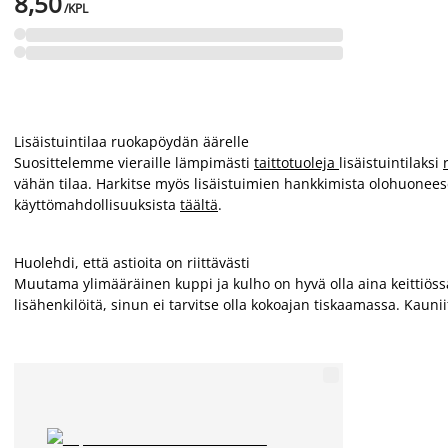
8,50
/KPL
Lisäistuintilaa ruokapöydän äärelle
Suosittelemme vieraille lämpimästi
taittotuoleja
lisäistuintilaksi
vähän tilaa. Harkitse myös lisäistuimien hankkimista olohuoneese
käyttömahdollisuuksista
täältä
.
Huolehdi, että astioita on riittävästi
Muutama ylimääräinen kuppi ja kulho on hyvä olla aina keittiössä 
lisähenkilöitä, sinun ei tarvitse olla kokoajan tiskaamassa. Kaunii