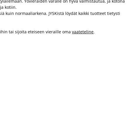
yläilemään. Yövieraiden varalle on hyvä valmistautua, ja kotona
a kotiin.
ä kuin normaaliarkena. JYSKistä löydät kaikki tuotteet tietysti
hin tai sijoita eteiseen vieraille oma
vaateteline
.