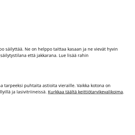
lppo säilyttää. Ne on helppo taittaa kasaan ja ne vievät hyvin
ilytystilana että jakkarana. Lue lisää rahin
 tarpeeksi puhtaita astioita vieraille. Vaikka kotona on
illä ja lasivitriineissä.
Kurkkaa täältä keittiötarvikevalikoima
.