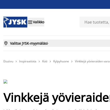

Valikko

Valitse JYSK-myymäläsi

Etusivu
Inspiraatiota
Koti
Kylpyhuone
Vinkkejä yövieraiden vara




Vinkkejä yövieraide