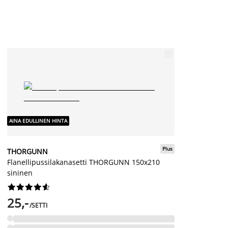
AINA EDULLINEN HINTA
Plus
THORGUNN
Flanellipussilakanasetti THORGUNN 150x210
sininen










25,-
/SETTI