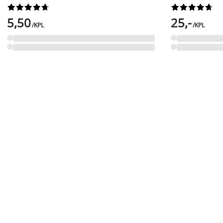




















5,50
25,-
/KPL
/KPL