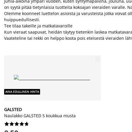
Juhla-aikoina ympäri vuoden, kuten syntymäpäivinä, jouluna, uud
on syytä pitää tietynlaisia tuotteita kokoajan vieraiden varalle. N
Olemme koonneet luettelon asioista ja varusteista jotka voivat ol
huippuedullisesti.
Tee tilaa takeille ja matkatavaroille
Kun vieraat saapuvat, heidän täytyy tietenkin laskea matkatavarat 
Vaateteline tai rekki on helppo koota pois eteisestä vieraiden läh
AINA EDULLINEN HINTA
GALSTED
Naulakko GALSTED 5 koukkua musta









