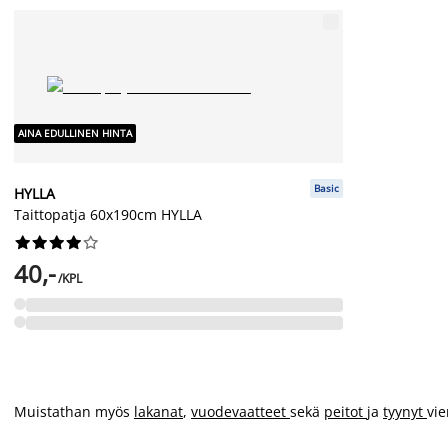
AINA EDULLINEN HINTA
Basic
HYLLA
Taittopatja 60x190cm HYLLA










40,-
/KPL
Muistathan myös
lakanat
,
vuodevaatteet
sekä
peitot
ja
tyynyt
vie