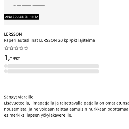
AINA EDULLINEN HINTA
LERSSON
Paperilautasliinat LERSSON 20 kpl/pkt lajitelma










1,-
/PKT
Sängyt vieraille
Lisävuoteella, ilmapatjalla ja taitettavalla patjalla on omat et
nousemista, ja ne voidaan taittaa aamuisin nurkkaan odottamaan kä
esimerkiksi lapsen yökyläkavereille.