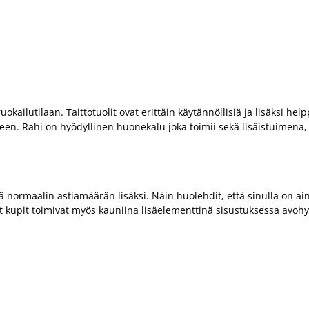
ruokailutilaan
.
Taittotuolit
ovat erittäin käytännöllisiä ja lisäksi he
en. Rahi on hyödyllinen huonekalu joka toimii sekä lisäistuimena, sä
normaalin astiamäärän lisäksi. Näin huolehdit, että sinulla on aina
t kupit toimivat myös kauniina lisäelementtinä sisustuksessa avohylly