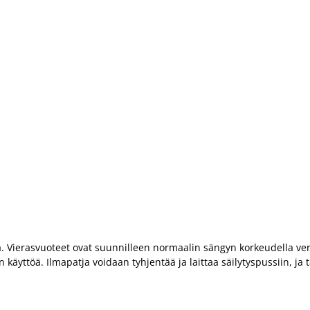
unsa. Vierasvuoteet ovat suunnilleen normaalin sängyn korkeudella 
yttöä. Ilmapatja voidaan tyhjentää ja laittaa säilytyspussiin, ja tai