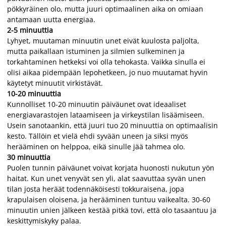
pökkyräinen olo, mutta juuri optimaalinen aika on omiaan
antamaan uutta energiaa.
2-5 minuuttia
Lyhyet, muutaman minuutin unet eivät kuulosta paljolta,
mutta paikallaan istuminen ja silmien sulkeminen ja
torkahtaminen hetkeksi voi olla tehokasta. Vaikka sinulla ei
olisi aikaa pidempään lepohetkeen, jo nuo muutamat hyvin
käytetyt minuutit virkistävät.
10-20 minuuttia
Kunnolliset 10-20 minuutin päiväunet ovat ideaaliset
energiavarastojen lataamiseen ja virkeystilan lisäämiseen.
Usein sanotaankin, että juuri tuo 20 minuuttia on optimaalisin
kesto. Tällöin et vielä ehdi syvään uneen ja siksi myös
herääminen on helppoa, eikä sinulle jää tahmea olo.
30 minuuttia
Puolen tunnin päiväunet voivat korjata huonosti nukutun yön
haitat. Kun unet venyvät sen yli, alat saavuttaa syvän unen
tilan josta heräät todennäköisesti tokkuraisena, jopa
krapulaisen oloisena, ja herääminen tuntuu vaikealta. 30-60
minuutin unien jälkeen kestää pitkä tovi, että olo tasaantuu ja
keskittymiskyky palaa.