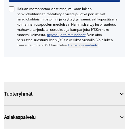
Haluan vastaanottaa viestintää, mukaan lukien
henkilökohtaisesti räätälöityjä viestejä, jotka perustuvat
henkilökohtaisiin tietoihini ja käyttäytymiseeni, sähköpostitse ja
kolmannen osapuolen medioissa. Näihin sisältyy inspiraatiota,
mahtavia tarjouksia, uutuuksia ja kampanjoita JYSK:n koko
tuotevalikoimasta.
myynti- ja toimitusehdot
. Voin aina
peruuttaa suostumukseni JYSK:n verkkosivustolla. Voin lukea
lisää siitä, miten JYSK käsittelee
Tietosuojakäytäntö
.

Tuoteryhmät

Asiakaspalvelu