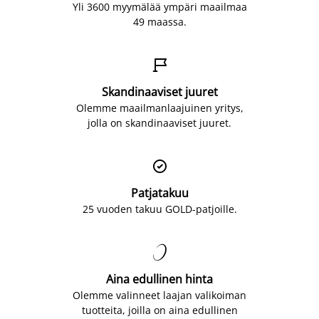
Yli 3600 myymälää ympäri maailmaa
49 maassa.

Skandinaaviset juuret
Olemme maailmanlaajuinen yritys,
jolla on skandinaaviset juuret.

Patjatakuu
25 vuoden takuu GOLD-patjoille.

Aina edullinen hinta
Olemme valinneet laajan valikoiman
tuotteita, joilla on aina edullinen