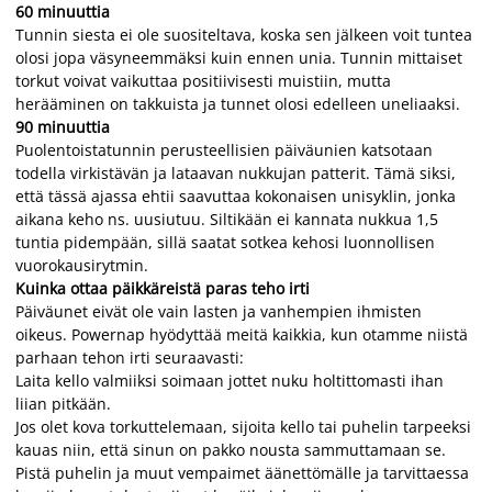
60 minuuttia
Tunnin siesta ei ole suositeltava, koska sen jälkeen voit tuntea
olosi jopa väsyneemmäksi kuin ennen unia. Tunnin mittaiset
torkut voivat vaikuttaa positiivisesti muistiin, mutta
herääminen on takkuista ja tunnet olosi edelleen uneliaaksi.
90 minuuttia
Puolentoistatunnin perusteellisien päiväunien katsotaan
todella virkistävän ja lataavan nukkujan patterit. Tämä siksi,
että tässä ajassa ehtii saavuttaa kokonaisen unisyklin, jonka
aikana keho ns. uusiutuu. Siltikään ei kannata nukkua 1,5
tuntia pidempään, sillä saatat sotkea kehosi luonnollisen
vuorokausirytmin.
Kuinka ottaa päikkäreistä paras teho irti
Päiväunet eivät ole vain lasten ja vanhempien ihmisten
oikeus. Powernap hyödyttää meitä kaikkia, kun otamme niistä
parhaan tehon irti seuraavasti:
Laita kello valmiiksi soimaan jottet nuku holtittomasti ihan
liian pitkään.
Jos olet kova torkuttelemaan, sijoita kello tai puhelin tarpeeksi
kauas niin, että sinun on pakko nousta sammuttamaan se.
Pistä puhelin ja muut vempaimet äänettömälle ja tarvittaessa