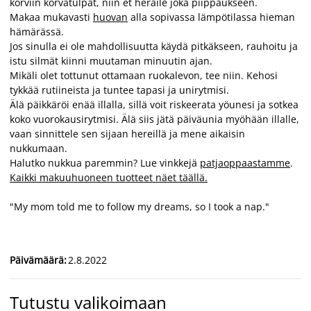
korviin korvatulpat, niin et heräile joka piippaukseen.
Makaa mukavasti
huovan
alla sopivassa lämpötilassa hieman
hämärässä.
Jos sinulla ei ole mahdollisuutta käydä pitkäkseen, rauhoitu ja
istu silmät kiinni muutaman minuutin ajan.
Mikäli olet tottunut ottamaan ruokalevon, tee niin. Kehosi
tykkää rutiineista ja tuntee tapasi ja unirytmisi.
Älä päikkäröi enää illalla, sillä voit riskeerata yöunesi ja sotkea
koko vuorokausirytmisi. Älä siis jätä päiväunia myöhään illalle,
vaan sinnittele sen sijaan hereillä ja mene aikaisin
nukkumaan.
Halutko nukkua paremmin? Lue vinkkejä
patjaoppaastamme
.
Kaikki makuuhuoneen tuotteet näet täällä.
"My mom told me to follow my dreams, so I took a nap."
Päivämäärä
:
2.8.2022
Tutustu valikoimaan