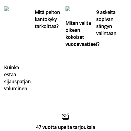
Mitä peiton
9 askelta
kantokyky
sopivan
Miten valita
tarkoittaa?
sängyn
oikean
valintaan
kokoiset
vuodevaatteet?
Kuinka
estää
sijauspatjan
valuminen

47 vuotta upeita tarjouksia