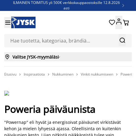
ILMAINEN TOIMITUS yli 500€ verkkokauppaostoksille 12.8.2026

asti
Parempiin uniin - Säästä jopa 60%





Sijauspatjoja - Säästä jopa 60%

Jenkkisänkyjä - Säästä jopa 60%



Valitse JYSK-myymäläsi

Etusivu
Inspiraatiota
Nukkuminen
Vinkit nukkumiseen
Poweria 




Poweria päiväunista
"Powernap" eli hyvät ja energisoivat päiväunet virkistävät
kehon ja mielen lyhyessä ajassa. Oleellisinta on kuitenkin
päiväunien kesto. Liian pitkistä päikkäreistä tulee vain