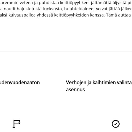
mmin veteen ja puhdistaa keittiöpyyhkeet jättämättä öljyistä pin
a nautit hajustetusta tuoksusta, huuhteluaineet voivat jättää jälkee
kaksi
kuivauspalloa
yhdessä keittiöpyyhkeiden kanssa. Tämä auttaa 
uudenvuodenaaton
Verhojen ja kaihtimien valinta
asennus

