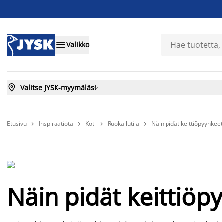

Valikko

Valitse JYSK-myymäläsi

Etusivu
Inspiraatiota
Koti
Ruokailutila
Näin pidät keittiöpyyhkee




Näin pidät keittiöp