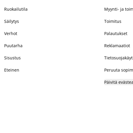
Ruokailutila
Myynti- ja toi
Säilytys
Toimitus
Verhot
Palautukset
Puutarha
Reklamaatiot
Sisustus
Tietosuojakäy
Eteinen
Peruuta sopim
Päivitä eväste