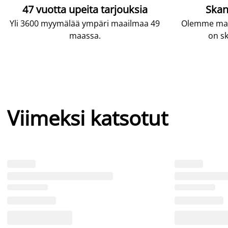
47 vuotta upeita tarjouksia
Skan
Yli 3600 myymälää ympäri maailmaa 49
Olemme maai
maassa.
on sk
Viimeksi katsotut