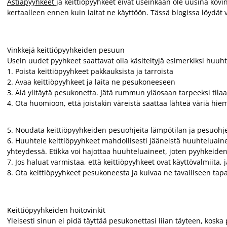
Astiapyyhkeet
ja keittiöpyyhkeet eivät useinkaan ole uusina kovin
kertaalleen ennen kuin laitat ne käyttöön. Tässä blogissa löydät
Vinkkejä keittiöpyyhkeiden pesuun
Usein uudet pyyhkeet saattavat olla käsiteltyjä esimerkiksi huuh
1. Poista keittiöpyyhkeet pakkauksista ja tarroista
2. Avaa keittiöpyyhkeet ja laita ne pesukoneeseen
3. Älä ylitäytä pesukonetta. Jätä rummun yläosaan tarpeeksi tilaa, 
4. Ota huomioon, että joistakin väreistä saattaa lähteä väriä hie
5. Noudata keittiöpyyhkeiden pesuohjeita lämpötilan ja pesuohj
6. Huuhtele keittiöpyyhkeet mahdollisesti jääneistä huuhteluaine
yhteydessä. Etikka voi hajottaa huuhteluaineet, joten pyyhkeide
7. Jos haluat varmistaa, että keittiöpyyhkeet ovat käyttövalmiita
8. Ota keittiöpyyhkeet pesukoneesta ja kuivaa ne tavalliseen tap
Keittiöpyyhkeiden hoitovinkit
Yleisesti sinun ei pidä täyttää pesukonettasi liian täyteen, koska