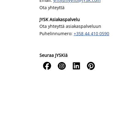
Email:
yritysmyynti@JYSK.com
Ota yhteyttä
JYSK Asiakaspalvelu
Ota yhteyttä asiakaspalveluun
Puhelinnumero:
+358 44 410 0590
Seuraa JYSKiä



