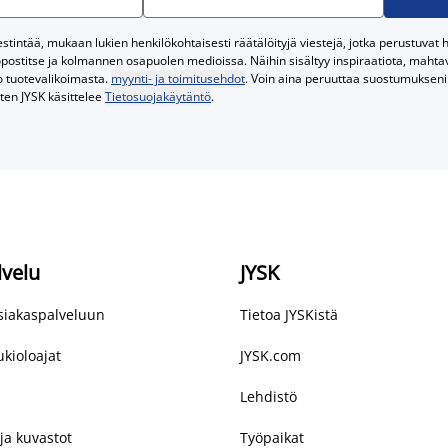
tintää, mukaan lukien henkilökohtaisesti räätälöityjä viestejä, jotka perustuvat he
postitse ja kolmannen osapuolen medioissa. Näihin sisältyy inspiraatiota, mahtavi
o tuotevalikoimasta.
myynti- ja toimitusehdot
. Voin aina peruuttaa suostumukseni 
iten JYSK käsittelee
Tietosuojakäytäntö
.
lvelu
JYSK
asiakaspalveluun
Tietoa JYSKistä
kioloajat
JYSK.com
Lehdistö
ja kuvastot
Työpaikat