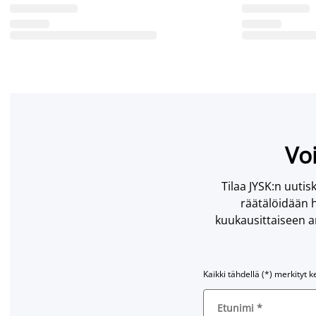
Voi
Tilaa JYSK:n uutisk
räätälöidään h
kuukausittaiseen ar
Kaikki tähdellä (*) merkityt k
Etunimi
*