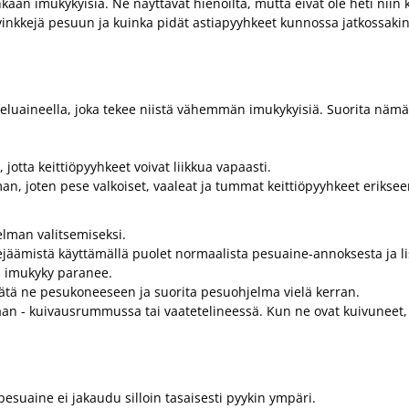
kaan imukykyisiä. Ne näyttävät hienoilta, mutta eivät ole heti niin 
 vinkkejä pesuun ja kuinka pidät astiapyyhkeet kunnossa jatkossakin
teluaineella, joka tekee niistä vähemmän imukykyisiä. Suorita nämä
jotta keittiöpyyhkeet voivat liikkua vapaasti.
man, joten pese valkoiset, vaaleat ja tummat keittiöpyyhkeet eriksee
elman valitsemiseksi.
jäämistä käyttämällä puolet normaalista pesuaine-annoksesta ja lis
n imukyky paranee.
, jätä ne pesukoneeseen ja suorita pesuohjelma vielä kerran.
aan - kuivausrummussa tai vaatetelineessä. Kun ne ovat kuivuneet, k
 pesuaine ei jakaudu silloin tasaisesti pyykin ympäri.