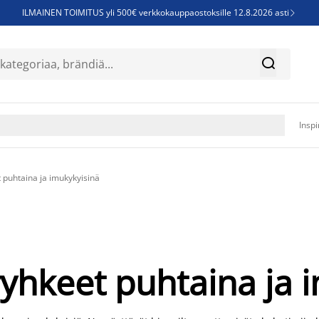
ILMAINEN TOIMITUS yli 500€ verkkokauppaostoksille 12.8.2026 asti

Parempiin uniin - Säästä jopa 60%


Sijauspatjoja - Säästä jopa 60%

Jenkkisänkyjä - Säästä jopa 60%

Inspi
t puhtaina ja imukykyisinä
yyhkeet puhtaina ja 