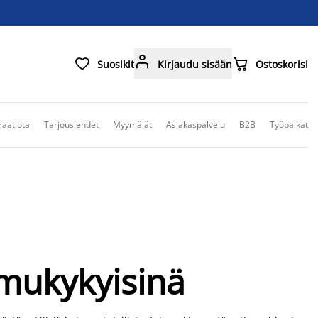



Suosikit
Kirjaudu sisään
Ostoskorisi
raatiota
Tarjouslehdet
Myymälät
Asiakaspalvelu
B2B
Työpaikat
imukykyisinä