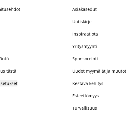
mitusehdot
Asiakasedut
Uutiskirje
Inspiraatiota
Yritysmyynti
täntö
Sponsorointi
us tästä
Uudet myymälät ja muutot
asetukset
Kestävä kehitys
Esteettömyys
Turvallisuus