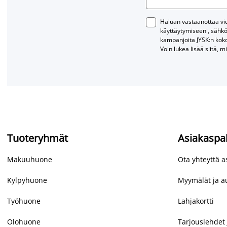
Haluan vastaanottaa vies
käyttäytymiseeni, sähkö
kampanjoita JYSK:n kok
Voin lukea lisää siitä, m
Tuoteryhmät
Asiakaspa
Makuuhuone
Ota yhteyttä 
Kylpyhuone
Myymälät ja au
Työhuone
Lahjakortti
Olohuone
Tarjouslehdet 