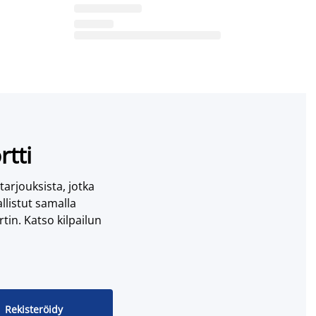
rtti
 tarjouksista, jotka
llistut samalla
tin. Katso kilpailun
Rekisteröidy