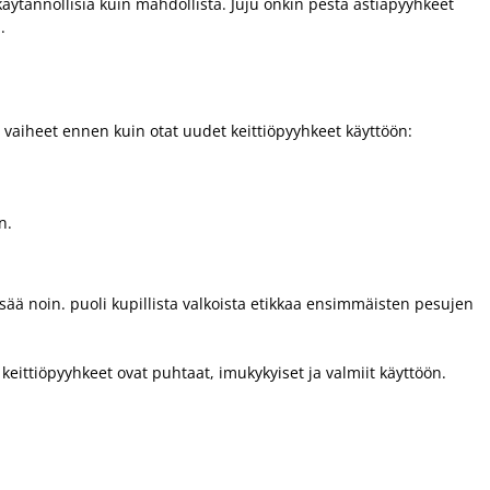
käytännöllisiä kuin mahdollista. Juju onkin pestä astiapyyhkeet
.
 vaiheet ennen kuin otat uudet keittiöpyyhkeet käyttöön:
n.
ää noin. puoli kupillista valkoista etikkaa ensimmäisten pesujen
eittiöpyyhkeet ovat puhtaat, imukykyiset ja valmiit käyttöön.