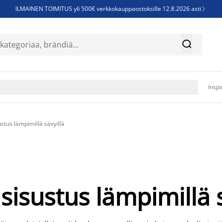
ILMAINEN TOIMITUS yli 500€ verkkokauppaostoksille 12.8.2026 asti

Parempiin uniin - Säästä jopa 60%


Sijauspatjoja - Säästä jopa 60%

Jenkkisänkyjä - Säästä jopa 60%

Inspi
stus lämpimillä sävyillä
sisustus lämpimillä s