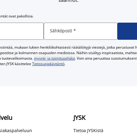
entät ovat pakollisia.
Sähköposti
*
tintää, mukaan lukien henkilökohtaisesti räätälöityjä viestejä, jotka perustuvat he
postitse ja kolmannen osapuolen medioissa. Näihin sisältyy inspiraatiota, mahtavi
o tuotevalikoimasta.
myynti- ja toimitusehdot
. Voin aina peruuttaa suostumukseni 
iten JYSK käsittelee
Tietosuojakäytäntö
.
lvelu
JYSK
asiakaspalveluun
Tietoa JYSKistä