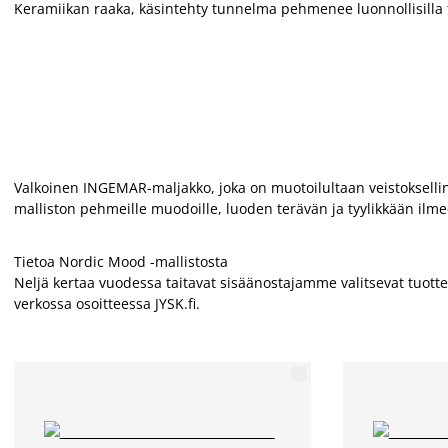
Keramiikan raaka, käsintehty tunnelma pehmenee luonnollisilla tek
Valkoinen INGEMAR-maljakko, joka on muotoilultaan veistoksellin
malliston pehmeille muodoille, luoden terävän ja tyylikkään ilme
Tietoa Nordic Mood -mallistosta
Neljä kertaa vuodessa taitavat sisäänostajamme valitsevat tuotte
verkossa osoitteessa JYSK.fi.