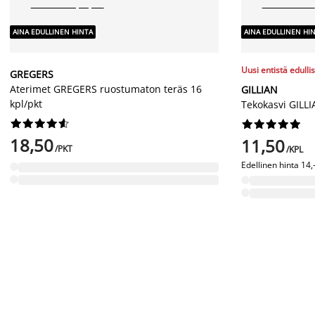
AINA EDULLINEN HINTA
AINA EDULLINEN HI
Uusi entistä edulli
GREGERS
Aterimet GREGERS ruostumaton teräs 16
GILLIAN
kpl/pkt
Tekokasvi GILL




















18,50
11,50
/PKT
/KPL
Edellinen hinta
14,-