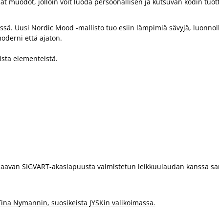
muodot, jolloin voit luoda persoonallisen ja kutsuvan kodin tuotteil
össä. Uusi Nordic Mood -mallisto tuo esiin lämpimiä sävyjä, luonnoll
moderni että ajaton.
sta elementeistä.
van SIGVART-akasiapuusta valmistetun leikkuulaudan kanssa sarja
Tina Nymannin, suosikeista JYSKin valikoimassa.