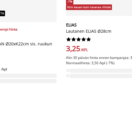
-7%
Niin kauan kuin tavaraa riittää
NTA
ELIAS
sempi hinta
Lautanen ELIAS Ø28cm










IAN Ø20xK22cm sis. ruukun
3,25
/KPL
Alin 30 päivän hinta ennen kampanjaa: 3
Normaalihinta: 3,50 /kpl (-7%)
 /kpl