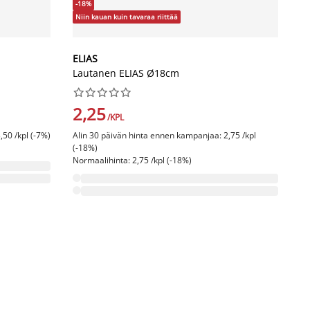
-18%
Niin kauan kuin tavaraa riittää
ELIAS
Lautanen ELIAS Ø18cm










2,25
/KPL
,50 /kpl (-7%)
Alin 30 päivän hinta ennen kampanjaa: 2,75 /kpl
(-18%)
Normaalihinta: 2,75 /kpl (-18%)
A
Uu
E
M