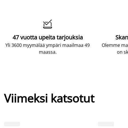

47 vuotta upeita tarjouksia
Skan
Yli 3600 myymälää ympäri maailmaa 49
Olemme maai
maassa.
on sk
Viimeksi katsotut