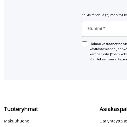
Kaikki tähdellä (*) merkityt k
Etunimi
*
Haluan vastaanottaa vies
käyttäytymiseeni, sähkö
kampanjoita JYSK:n kok
Voin lukea lisää siitä, m
Tuoteryhmät
Asiakaspa
Makuuhuone
Ota yhteyttä 