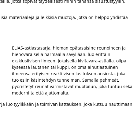
la, jotka sopivat täydellisesti mihin tahansa sisustustyyliin.
isia materiaaleja ja leikkisiä muotoja, jotka on helppo yhdistää
ELIAS-astiastasarja, hieman epätasaisine reunoineen ja
hienovaraisella harmaalla sävyllään, luo erittäin
eksklusiivisen ilmeen. Jokaisella kivitavara-astialla, olipa
kyseessä lautanen tai kuppi, on oma ainutlaatuinen
ilmeensa erityisen reaktiivisen lasituksen ansiosta, joka
tuo esiin käsintehdyn tunnelman. Samalla pehmeät,
pyöristetyt reunat varmistavat muotoilun, joka tuntuu sekä
modernilta että ajattomalta.
 luo tyylikkään ja toimivan kattauksen, joka kutsuu nauttimaan