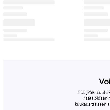
Voi
Tilaa JYSK:n uutisk
räätälöidään h
kuukausittaiseen ar