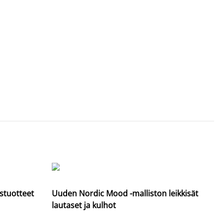
2
Ed
stuotteet
Uuden Nordic Mood -malliston leikkisät
lautaset ja kulhot