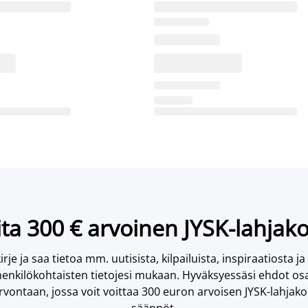
ta 300 € arvoinen JYSK-lahjako
irje ja saa tietoa mm. uutisista, kilpailuista, inspiraatiosta ja
enkilökohtaisten tietojesi mukaan. Hyväksyessäsi ehdot osa
vontaan, jossa voit voittaa 300 euron arvoisen JYSK-lahjakor
säännöt.