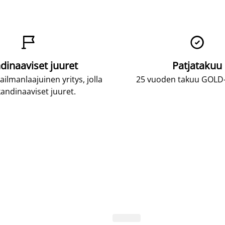


dinaaviset juuret
Patjatakuu
lmanlaajuinen yritys, jolla
25 vuoden takuu GOLD-p
andinaaviset juuret.