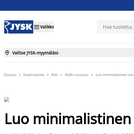

Valikko

Valitse JYSK-myymäläsi

Etusivu
Inspiraatiota
Koti
Kodin sisustus
Luo minimalistinen sisu




Luo minimalistinen 