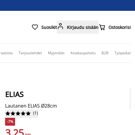



Suosikit
Kirjaudu sisään
Ostoskorisi
raatiota
Tarjouslehdet
Myymälät
Asiakaspalvelu
B2B
Työpaikat
ELIAS
Lautanen ELIAS Ø28cm
(
1
)










-7%
3,25