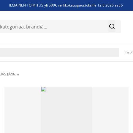
ILMAINEN TOIMITUS yli 500€ verkkokauppaostoksille 12.8.2026 asti

Parempiin uniin - Säästä jopa 60%


Sijauspatjoja - Säästä jopa 60%

Jenkkisänkyjä - Säästä jopa 60%

Inspi
LIAS Ø28cm