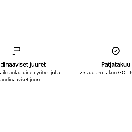


dinaaviset juuret
Patjatakuu
lmanlaajuinen yritys, jolla
25 vuoden takuu GOLD-p
andinaaviset juuret.