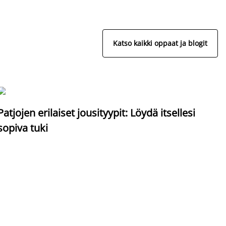
Katso kaikki oppaat ja blogit
S
Patjojen erilaiset jousityypit: Löydä itsellesi
sopiva tuki