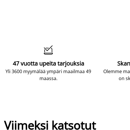

47 vuotta upeita tarjouksia
Skan
Yli 3600 myymälää ympäri maailmaa 49
Olemme maai
maassa.
on sk
Viimeksi katsotut