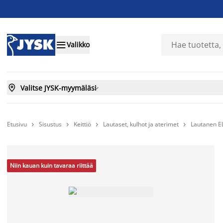

Valikko

Valitse JYSK-myymäläsi

Etusivu
Sisustus
Keittiö
Lautaset, kulhot ja aterimet
Lautanen E




Niin kauan kuin tavaraa riittää