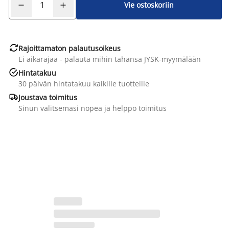
Vie ostoskoriin

Rajoittamaton palautusoikeus
Ei aikarajaa - palauta mihin tahansa JYSK-myymälään

Hintatakuu
30 päivän hintatakuu kaikille tuotteille

Joustava toimitus
Sinun valitsemasi nopea ja helppo toimitus