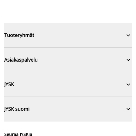

Tuoteryhmät

Asiakaspalvelu

JYSK

JYSK suomi
Seuraa JYSKiä