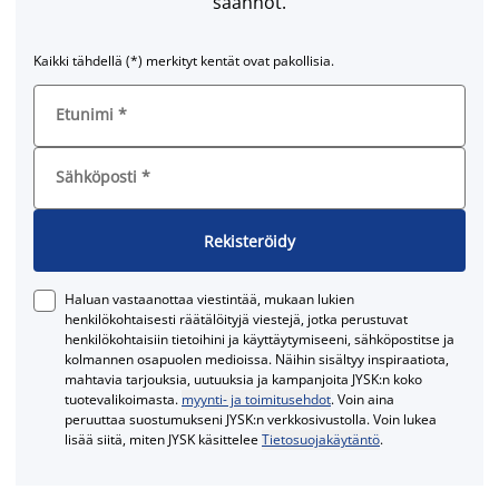
säännöt.
Kaikki tähdellä (*) merkityt kentät ovat pakollisia.
Etunimi
*
Sähköposti
*
Rekisteröidy
Haluan vastaanottaa viestintää, mukaan lukien
henkilökohtaisesti räätälöityjä viestejä, jotka perustuvat
henkilökohtaisiin tietoihini ja käyttäytymiseeni, sähköpostitse ja
kolmannen osapuolen medioissa. Näihin sisältyy inspiraatiota,
mahtavia tarjouksia, uutuuksia ja kampanjoita JYSK:n koko
tuotevalikoimasta.
myynti- ja toimitusehdot
. Voin aina
peruuttaa suostumukseni JYSK:n verkkosivustolla. Voin lukea
lisää siitä, miten JYSK käsittelee
Tietosuojakäytäntö
.