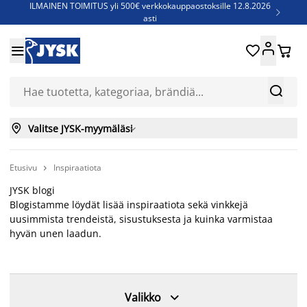
ILMAINEN TOIMITUS yli 500€ verkkokauppaostoksille 12.8.2026

asti
Parempiin uniin - Säästä jopa 60%





Sijauspatjoja - Säästä jopa 60%

Jenkkisänkyjä - Säästä jopa 60%



Valitse JYSK-myymäläsi

Etusivu
Inspiraatiota

JYSK blogi
Blogistamme löydät lisää inspiraatiota sekä vinkkejä
uusimmista trendeistä, sisustuksesta ja kuinka varmistaa
hyvän unen laadun.

Valikko