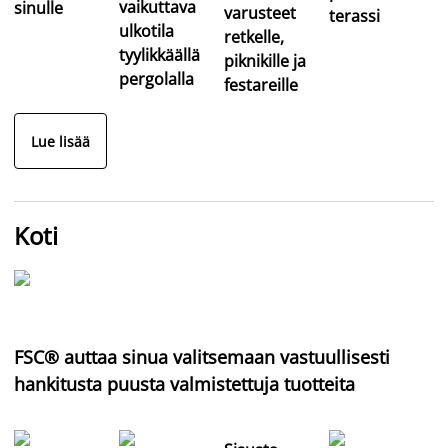
vaikuttava
sinulle
varusteet
terassi
ulkotila
retkelle,
tyylikkäällä
piknikille ja
pergolalla
festareille
Lue lisää
Koti
FSC® auttaa sinua valitsemaan vastuullisesti
hankitusta puusta valmistettuja tuotteita