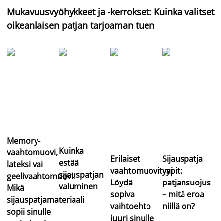
Mukavuusvyöhykkeet ja -kerrokset: Kuinka valitset
oikeanlaisen patjan tarjoaman tuen
Memory-
Kuinka
vaahtomuovi,
Erilaiset
Sijauspatja
estää
lateksi vai
vaahtomuovityypit:
vai
sijauspatjan
geelivaahtomuovi:
Löydä
patjansuojus
valuminen
Mikä
sopiva
– mitä eroa
sijauspatjamateriaali
vaihtoehto
niillä on?
sopii sinulle
juuri sinulle