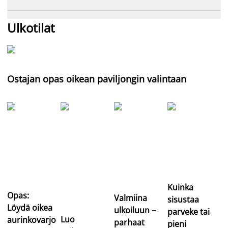
Ulkotilat
Ostajan opas oikean paviljongin valintaan
Kuinka
Opas:
Valmiina
sisustaa
Löydä oikea
ulkoiluun –
parveke tai
Luo
aurinkovarjo
parhaat
pieni