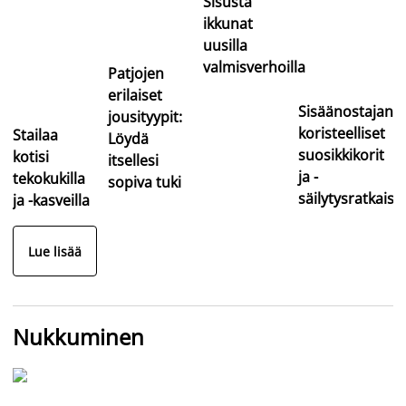
Sisusta
ikkunat
uusilla
valmisverhoilla
Patjojen
erilaiset
Sisäänostajan
jousityypit:
koristeelliset
Stailaa
Löydä
suosikkikorit
kotisi
itsellesi
ja -
tekokukilla
sopiva tuki
säilytysratkaisu
ja -kasveilla
Lue lisää
Nukkuminen