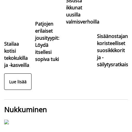
Sisusta
ikkunat
uusilla
valmisverhoilla
Patjojen
erilaiset
Sisäänostajan
jousityypit:
koristeelliset
Stailaa
Löydä
suosikkikorit
kotisi
itsellesi
ja -
tekokukilla
sopiva tuki
säilytysratkaisu
ja -kasveilla
Lue lisää
Nukkuminen