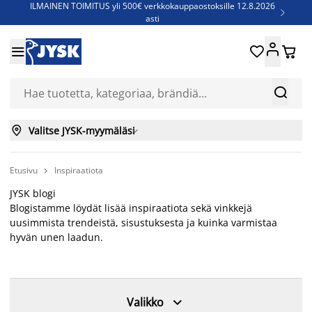
ILMAINEN TOIMITUS yli 500€ verkkokauppaostoksille 12.8.2026

asti
Parempiin uniin - Säästä jopa 60%





Sijauspatjoja - Säästä jopa 60%

Jenkkisänkyjä - Säästä jopa 60%



Valitse JYSK-myymäläsi

Etusivu
Inspiraatiota

JYSK blogi
Blogistamme löydät lisää inspiraatiota sekä vinkkejä
uusimmista trendeistä, sisustuksesta ja kuinka varmistaa
hyvän unen laadun.

Valikko