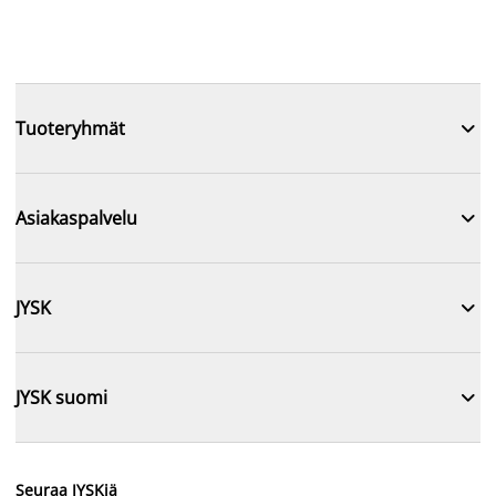

Tuoteryhmät

Asiakaspalvelu

JYSK

JYSK suomi
Seuraa JYSKiä