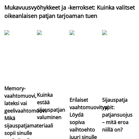
Mukavuusvyöhykkeet ja -kerrokset: Kuinka valitset
oikeanlaisen patjan tarjoaman tuen
Memory-
Kuinka
vaahtomuovi,
Erilaiset
Sijauspatja
estää
lateksi vai
vaahtomuovityypit:
vai
sijauspatjan
geelivaahtomuovi:
Löydä
patjansuojus
valuminen
Mikä
sopiva
– mitä eroa
sijauspatjamateriaali
vaihtoehto
niillä on?
sopii sinulle
juuri sinulle