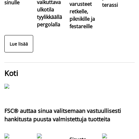
vaikuttava
sinulle
varusteet
terassi
ulkotila
retkelle,
tyylikkäällä
piknikille ja
pergolalla
festareille
Lue lisää
Koti
FSC® auttaa sinua valitsemaan vastuullisesti
hankitusta puusta valmistettuja tuotteita