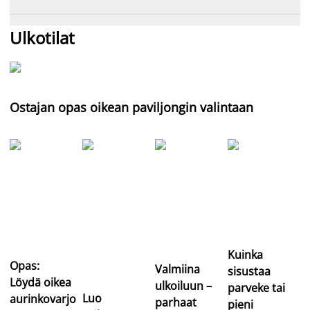
Ulkotilat
Ostajan opas oikean paviljongin valintaan
Kuinka
Opas:
Valmiina
sisustaa
Löydä oikea
ulkoiluun –
parveke tai
Luo
aurinkovarjo
parhaat
pieni