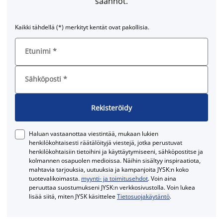
säännöt.
Kaikki tähdellä (*) merkityt kentät ovat pakollisia.
Etunimi
*
Sähköposti
*
Rekisteröidy
Haluan vastaanottaa viestintää, mukaan lukien
henkilökohtaisesti räätälöityjä viestejä, jotka perustuvat
henkilökohtaisiin tietoihini ja käyttäytymiseeni, sähköpostitse ja
kolmannen osapuolen medioissa. Näihin sisältyy inspiraatiota,
mahtavia tarjouksia, uutuuksia ja kampanjoita JYSK:n koko
tuotevalikoimasta.
myynti- ja toimitusehdot
. Voin aina
peruuttaa suostumukseni JYSK:n verkkosivustolla. Voin lukea
lisää siitä, miten JYSK käsittelee
Tietosuojakäytäntö
.