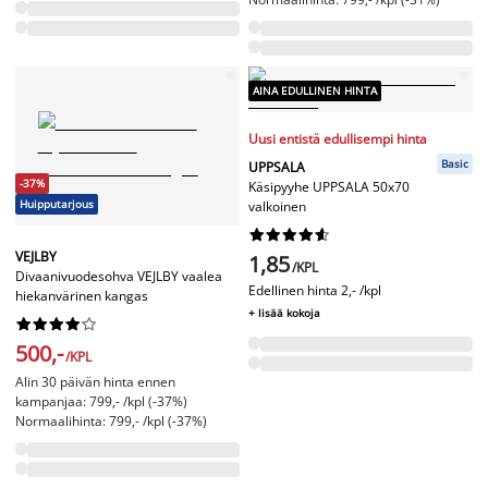
AINA EDULLINEN HINTA
Uusi entistä edullisempi hinta
Basic
UPPSALA
-37%
Käsipyyhe UPPSALA 50x70
Huipputarjous
valkoinen










VEJLBY
1,85
/KPL
Divaanivuodesohva VEJLBY vaalea
Edellinen hinta
2,- /kpl
hiekanvärinen kangas
+ lisää kokoja










500,-
/KPL
Alin 30 päivän hinta ennen
kampanjaa: 799,- /kpl (-37%)
Normaalihinta: 799,- /kpl (-37%)