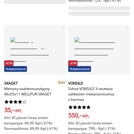
Normaalihinta: 129,- /kpl (-61%)
-61%
-31%
Huipputarjous
Huipputarjous
Gold
SKAGET
VONSILD
Memory-vaahtomuovityyny
Sohva VONSILD 3-istuttava
46x55x11 WELLPUR SKAGET
sähköinen mekanismisohva
v.harmaa




















35,-
/KPL
550,-
/KPL
Alin 30 päivän hinta ennen
kampanjaa: 89,99 /kpl (-61%)
Alin 30 päivän hinta ennen
Normaalihinta: 89,99 /kpl (-61%)
kampanjaa: 799,- /kpl (-31%)
Normaalihinta: 799,- /kpl (-31%)