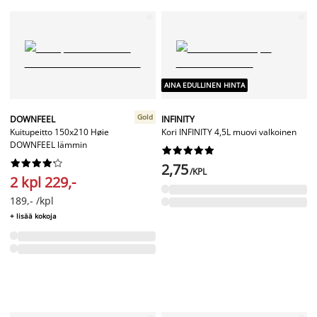
AINA EDULLINEN HINTA
Gold
DOWNFEEL
INFINITY
Kuitupeitto 150x210 Høie
Kori INFINITY 4,5L muovi valkoinen
DOWNFEEL lämmin




















2,75
/KPL
2 kpl 229,-
189,- /kpl
+ lisää kokoja