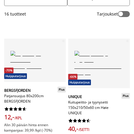
16
tuotteet
Tarjoukset
-70%
Huipputarjous
-66%
Huipputarjous
Plus
BERGSFJORDEN
Patjansuojus 80x200cm
Plus
UNIQUE
BERGSFJORDEN
Kuitupeitto- ja tyynysetti
150x210/50x60 cm Høie










UNIQUE
12,-
/KPL










Alin 30 päivän hinta ennen
40,-
/SETTI
kampanjaa: 39,99 /kpl (-70%)