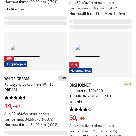
Normaalihinta: 39,99 /kpl (-70%)
Alin 30 päivän hinta ennen
kampanjaa: 119,- /setti (-66%)
+ lisää kokoja
Normaalihinta: 119,- /setti (-66%)
-60%
Huipputarjous
-61%
Huipputarjous
Plus
WHITE DREAM
Kuitutyyny 50x60 Høie WHITE
Gold
OKSHORNET
DREAM
Kuitupeitto 150x210
KRONBORG OKSHORNET










lämmin
14,-
/KPL










Alin 30 päivän hinta ennen
50,-
/KPL
kampanjaa: 34,99 /kpl (-60%)
Normaalihinta: 34,99 /kpl (-60%)
Alin 30 päivän hinta ennen
kampanjaa: 129,- /kpl (-61%)