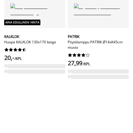
AINA EDULLINEN HINTA
KALKLOK
PATRIK
Huopa KALKLOK 130x170 beige
Pöytälamppu PATRIK Ø14xK45cm
musta




















20,-
/KPL
27,99
/KPL