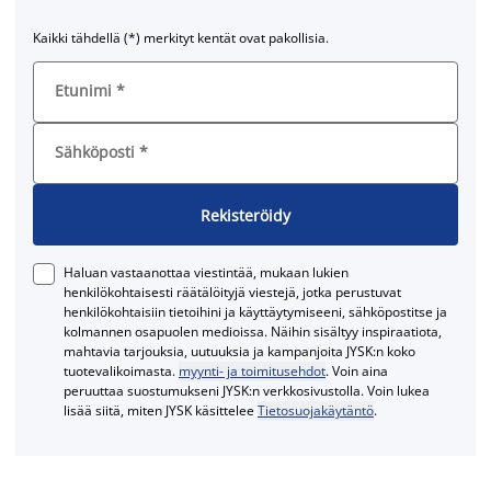
Kaikki tähdellä (*) merkityt kentät ovat pakollisia.
Etunimi
*
Sähköposti
*
Rekisteröidy
Haluan vastaanottaa viestintää, mukaan lukien
henkilökohtaisesti räätälöityjä viestejä, jotka perustuvat
henkilökohtaisiin tietoihini ja käyttäytymiseeni, sähköpostitse ja
kolmannen osapuolen medioissa. Näihin sisältyy inspiraatiota,
mahtavia tarjouksia, uutuuksia ja kampanjoita JYSK:n koko
tuotevalikoimasta.
myynti- ja toimitusehdot
. Voin aina
peruuttaa suostumukseni JYSK:n verkkosivustolla. Voin lukea
lisää siitä, miten JYSK käsittelee
Tietosuojakäytäntö
.