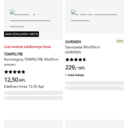
AINA EDULLINEN HINTA
Gold
GURSKEN
Uusi entistä edullisempi hinta
Sijauspatja 80x200cm
GURSKEN
TEMPELTRE
Koristetyyny TEMPELTRE 45x45cm










sininen
229,-
/KPL










+ lisää kokoja
12,50
/KPL
Edellinen hinta
13,50 /kpl