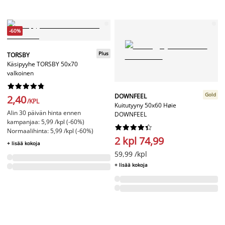
-60%
Plus
TORSBY
Käsipyyhe TORSBY 50x70
valkoinen










Gold
DOWNFEEL
2,40
/KPL
Kuitutyyny 50x60 Høie
Alin 30 päivän hinta ennen
DOWNFEEL
kampanjaa: 5,99 /kpl (-60%)










Normaalihinta: 5,99 /kpl (-60%)
2 kpl 74,99
+ lisää kokoja
59,99 /kpl
+ lisää kokoja