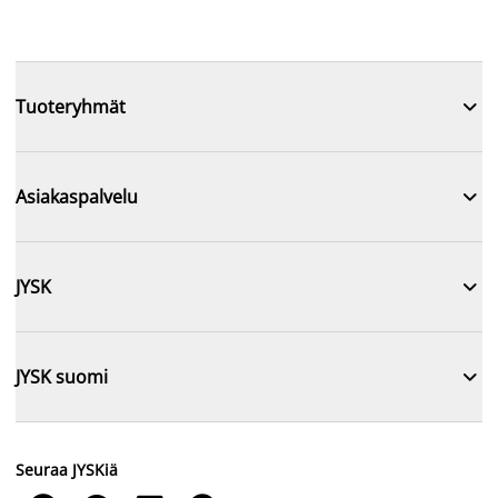

Tuoteryhmät

Asiakaspalvelu

JYSK

JYSK suomi
Seuraa JYSKiä