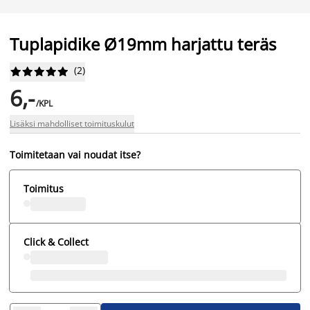
Tuplapidike Ø19mm harjattu teräs
(
2
)










6,-
/KPL
Lisäksi mahdolliset toimituskulut
Toimitetaan vai noudat itse?
Toimitus
Click & Collect