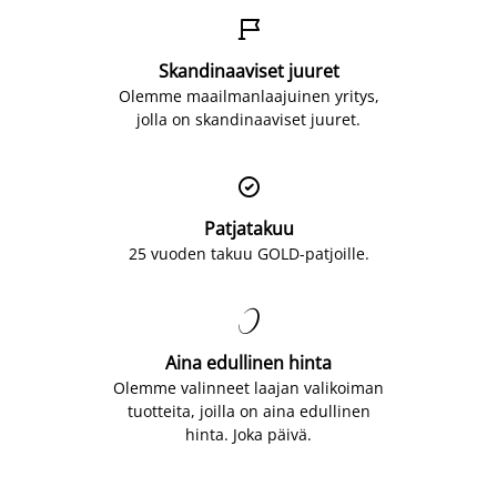

Skandinaaviset juuret
Olemme maailmanlaajuinen yritys,
jolla on skandinaaviset juuret.

Patjatakuu
25 vuoden takuu GOLD-patjoille.

Aina edullinen hinta
Olemme valinneet laajan valikoiman
tuotteita, joilla on aina edullinen
hinta. Joka päivä.