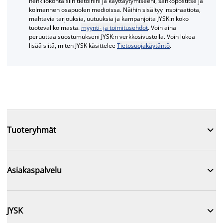
henkilökohtaisiin tietoihini ja käyttäytymiseeni, sähköpostitse ja
kolmannen osapuolen medioissa. Näihin sisältyy inspiraatiota,
mahtavia tarjouksia, uutuuksia ja kampanjoita JYSK:n koko
tuotevalikoimasta.
myynti- ja toimitusehdot
. Voin aina
peruuttaa suostumukseni JYSK:n verkkosivustolla. Voin lukea
lisää siitä, miten JYSK käsittelee
Tietosuojakäytäntö
.

Tuoteryhmät

Asiakaspalvelu

JYSK