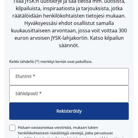
Tilaa JYSK:n uutiskirje ja saa tietoa mm. uutisista,
kilpailuista, inspiraatiosta ja tarjouksista, jotka
räätälöidään henkilökohtaisten tietojesi mukaan.
Hyväksyessäsi ehdot osallistut samalla
kuukausittaiseen arvontaan, jossa voit voittaa 300
euron arvoisen JYSK-lahjakortin. Katso kilpailun
säännöt.
Kaikki tähdellä (*) merkityt kentät ovat pakollisia.
Etunimi
*
Sähköposti
*
Rekisteröidy
Haluan vastaanottaa viestintää, mukaan lukien
henkilökohtaisesti räätälöityjä viestejä, jotka perustuvat