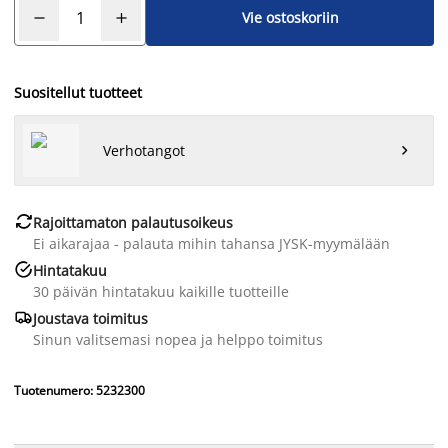
Vie ostoskoriin
Suositellut tuotteet
Verhotangot


Rajoittamaton palautusoikeus
Ei aikarajaa - palauta mihin tahansa JYSK-myymälään

Hintatakuu
30 päivän hintatakuu kaikille tuotteille

Joustava toimitus
Sinun valitsemasi nopea ja helppo toimitus
Tuotenumero: 5232300