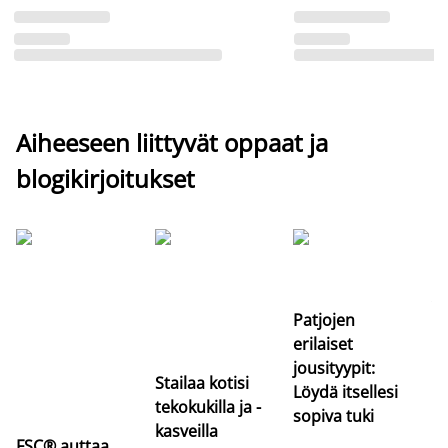
Aiheeseen liittyvät oppaat ja
blogikirjoitukset
Si
uu
va
Patjojen
erilaiset
jousityypit:
Stailaa kotisi
Löydä itsellesi
tekokukilla ja -
sopiva tuki
kasveilla
FSC® auttaa