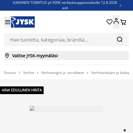
ILMAINEN TOIMITUS yli 500€ verkkokauppaostoksille 12.8.2026

asti
Parempiin uniin - Säästä jopa 60%





Sijauspatjoja - Säästä jopa 60%

Jenkkisänkyjä - Säästä jopa 60%



Valitse JYSK-myymäläsi

Etusivu
Verhot
Verhotangot ja -tarvikkeet
Verhotankojen ja kiskojen



AINA EDULLINEN HINTA