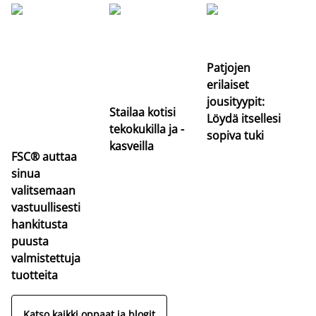
Si
uu
va
Patjojen
erilaiset
jousityypit:
Stailaa kotisi
Löydä itsellesi
tekokukilla ja -
sopiva tuki
kasveilla
FSC® auttaa
sinua
valitsemaan
vastuullisesti
hankitusta
puusta
valmistettuja
tuotteita
Katso kaikki oppaat ja blogit