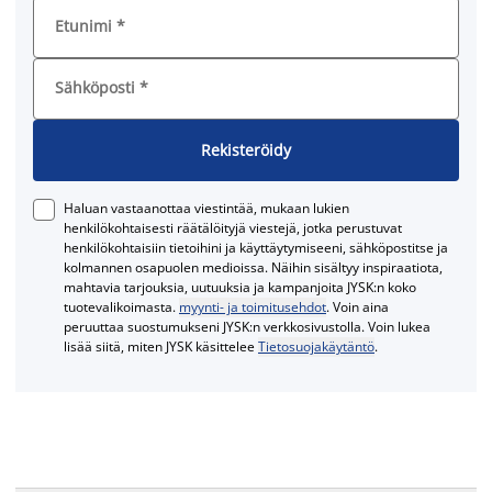
Etunimi
*
Sähköposti
*
Rekisteröidy
Haluan vastaanottaa viestintää, mukaan lukien
henkilökohtaisesti räätälöityjä viestejä, jotka perustuvat
henkilökohtaisiin tietoihini ja käyttäytymiseeni, sähköpostitse ja
kolmannen osapuolen medioissa. Näihin sisältyy inspiraatiota,
mahtavia tarjouksia, uutuuksia ja kampanjoita JYSK:n koko
tuotevalikoimasta.
myynti- ja toimitusehdot
. Voin aina
peruuttaa suostumukseni JYSK:n verkkosivustolla. Voin lukea
lisää siitä, miten JYSK käsittelee
Tietosuojakäytäntö
.