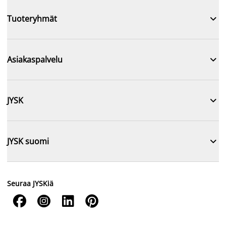

Tuoteryhmät

Asiakaspalvelu

JYSK

JYSK suomi
Seuraa JYSKiä



