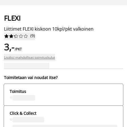
FLEXI
Liittimet FLEXI kiskoon 10kpl/pkt valkoinen
(
9
)










3,-
/PKT
Lisäksi mahdolliset toimituskulut
Toimitetaan vai noudat itse?
Toimitus
Click & Collect