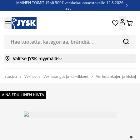
ILMAINEN TOIMITUS yli 500€ verkkokauppaostoksille 12.8.2026

asti
Parempiin uniin - Säästä jopa 60%





Sijauspatjoja - Säästä jopa 60%

Jenkkisänkyjä - Säästä jopa 60%



Valitse JYSK-myymäläsi

Etusivu
Verhot
Verhotangot ja -tarvikkeet
Verhotankojen ja kiskojen



AINA EDULLINEN HINTA