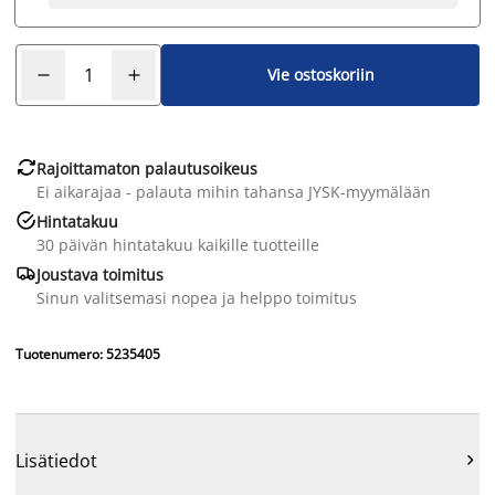
Vie ostoskoriin

Rajoittamaton palautusoikeus
Ei aikarajaa - palauta mihin tahansa JYSK-myymälään

Hintatakuu
30 päivän hintatakuu kaikille tuotteille

Joustava toimitus
Sinun valitsemasi nopea ja helppo toimitus
Tuotenumero: 5235405
Lisätiedot
