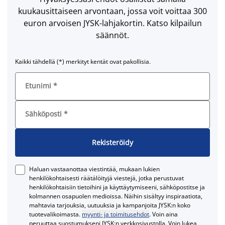
kuukausittaiseen arvontaan, jossa voit voittaa 300
euron arvoisen JYSK-lahjakortin. Katso kilpailun
säännöt.
Kaikki tähdellä (*) merkityt kentät ovat pakollisia.
Etunimi
*
Sähköposti
*
Rekisteröidy
Haluan vastaanottaa viestintää, mukaan lukien
henkilökohtaisesti räätälöityjä viestejä, jotka perustuvat
henkilökohtaisiin tietoihini ja käyttäytymiseeni, sähköpostitse ja
kolmannen osapuolen medioissa. Näihin sisältyy inspiraatiota,
mahtavia tarjouksia, uutuuksia ja kampanjoita JYSK:n koko
tuotevalikoimasta.
myynti- ja toimitusehdot
. Voin aina
peruuttaa suostumukseni JYSK:n verkkosivustolla. Voin lukea