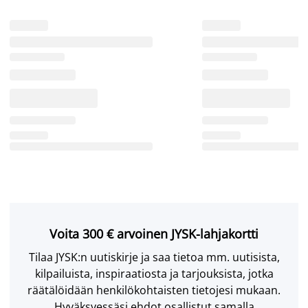
Voita 300 € arvoinen JYSK-lahjakortti
Tilaa JYSK:n uutiskirje ja saa tietoa mm. uutisista,
kilpailuista, inspiraatiosta ja tarjouksista, jotka
räätälöidään henkilökohtaisten tietojesi mukaan.
Hyväksyessäsi ehdot osallistut samalla