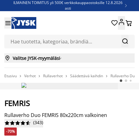
ILMAINEN TOIMITUS yli 500€ verkkokauppaostoksille 12.8.2026

asti
Parempiin uniin - Säästä jopa 60%





Sijauspatjoja - Säästä jopa 60%

Jenkkisänkyjä - Säästä jopa 60%



Valitse JYSK-myymäläsi

Etusivu
Verhot
Rullaverhot
Säädettävä kaihdin
Rullaverho Duo




-70%
FEMRIS
Niin kauan kuin tavaraa riittää
Rullaverho Duo FEMRIS 80x220cm valkoinen
(
343
)










-70%