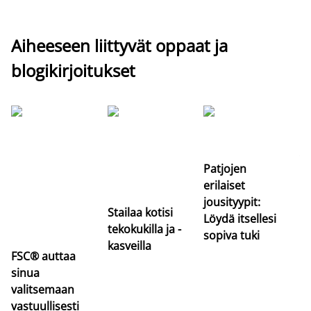
Aiheeseen liittyvät oppaat ja
blogikirjoitukset
Si
uu
va
Patjojen
erilaiset
jousityypit:
Stailaa kotisi
Löydä itsellesi
tekokukilla ja -
sopiva tuki
kasveilla
FSC® auttaa
sinua
valitsemaan
vastuullisesti