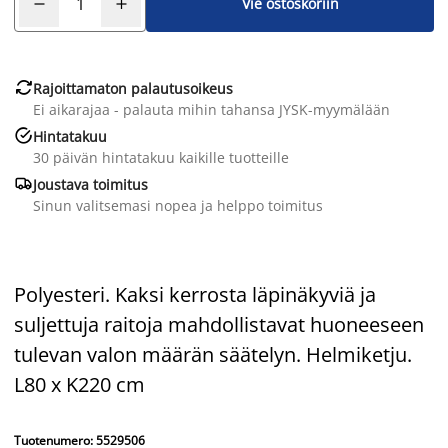
Vie ostoskoriin

Rajoittamaton palautusoikeus
Ei aikarajaa - palauta mihin tahansa JYSK-myymälään

Hintatakuu
30 päivän hintatakuu kaikille tuotteille

Joustava toimitus
Sinun valitsemasi nopea ja helppo toimitus
Polyesteri. Kaksi kerrosta läpinäkyviä ja
suljettuja raitoja mahdollistavat huoneeseen
tulevan valon määrän säätelyn. Helmiketju.
L80 x K220 cm
Tuotenumero: 5529506