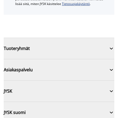
lisää siitä, miten JYSK käsittelee
Tietosuojakäytäntö
.

Tuoteryhmät

Asiakaspalvelu

JYSK

JYSK suomi