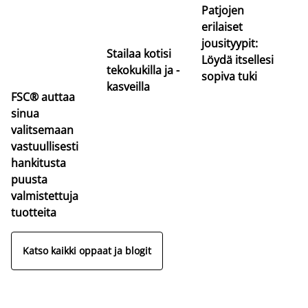
Patjojen
erilaiset
jousityypit:
Stailaa kotisi
Löydä itsellesi
tekokukilla ja -
sopiva tuki
kasveilla
FSC® auttaa
sinua
valitsemaan
vastuullisesti
hankitusta
puusta
valmistettuja
tuotteita
Katso kaikki oppaat ja blogit