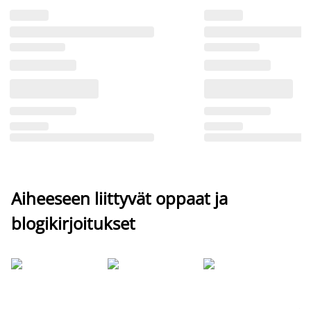
Aiheeseen liittyvät oppaat ja
blogikirjoitukset
Si
uu
va