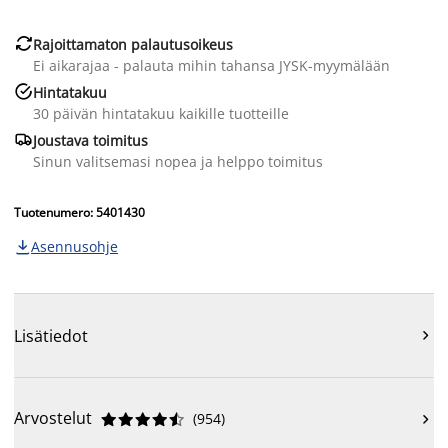

Rajoittamaton palautusoikeus
Ei aikarajaa - palauta mihin tahansa JYSK-myymälään

Hintatakuu
30 päivän hintatakuu kaikille tuotteille

Joustava toimitus
Sinun valitsemasi nopea ja helppo toimitus
Tuotenumero: 5401430
Asennusohje

Lisätiedot

Arvostelut
(
954
)










