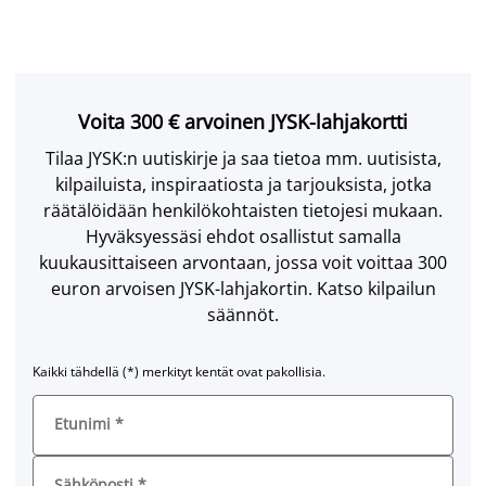
Voita 300 € arvoinen JYSK-lahjakortti
Tilaa JYSK:n uutiskirje ja saa tietoa mm. uutisista,
kilpailuista, inspiraatiosta ja tarjouksista, jotka
räätälöidään henkilökohtaisten tietojesi mukaan.
Hyväksyessäsi ehdot osallistut samalla
kuukausittaiseen arvontaan, jossa voit voittaa 300
euron arvoisen JYSK-lahjakortin. Katso kilpailun
säännöt.
Kaikki tähdellä (*) merkityt kentät ovat pakollisia.
Etunimi
*
Sähköposti
*