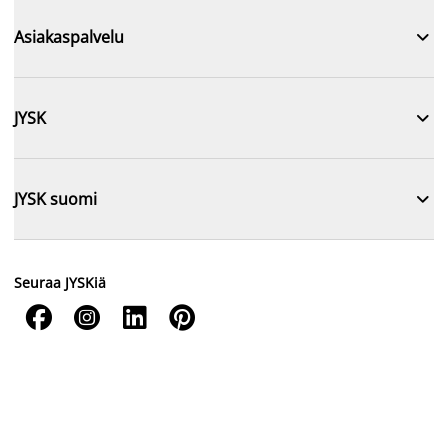

Asiakaspalvelu

JYSK

JYSK suomi
Seuraa JYSKiä



