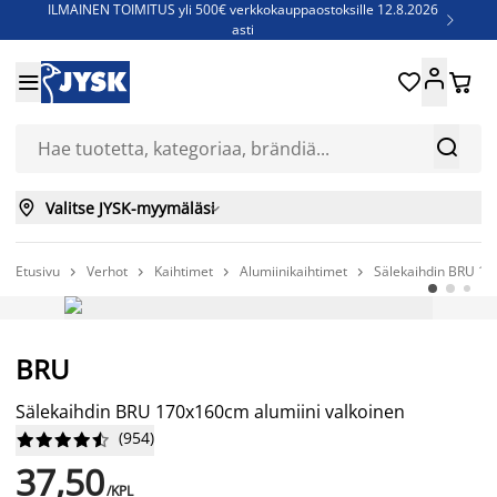
ILMAINEN TOIMITUS yli 500€ verkkokauppaostoksille 12.8.2026

asti
Parempiin uniin - Säästä jopa 60%





Sijauspatjoja - Säästä jopa 60%

Jenkkisänkyjä - Säästä jopa 60%



Valitse JYSK-myymäläsi

Etusivu
Verhot
Kaihtimet
Alumiinikaihtimet
Sälekaihdin BRU 17




AINA EDULLINEN HINTA
BRU
Sälekaihdin BRU 170x160cm alumiini valkoinen
(
954
)










37,50
/KPL