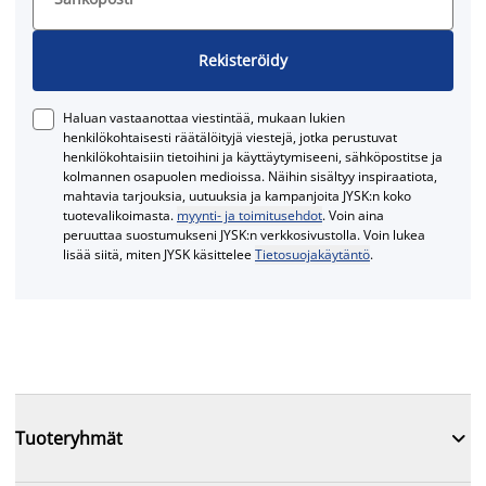
Rekisteröidy
Haluan vastaanottaa viestintää, mukaan lukien
henkilökohtaisesti räätälöityjä viestejä, jotka perustuvat
henkilökohtaisiin tietoihini ja käyttäytymiseeni, sähköpostitse ja
kolmannen osapuolen medioissa. Näihin sisältyy inspiraatiota,
mahtavia tarjouksia, uutuuksia ja kampanjoita JYSK:n koko
tuotevalikoimasta.
myynti- ja toimitusehdot
. Voin aina
peruuttaa suostumukseni JYSK:n verkkosivustolla. Voin lukea
lisää siitä, miten JYSK käsittelee
Tietosuojakäytäntö
.

Tuoteryhmät