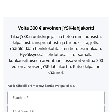
Voita 300 € arvoinen JYSK-lahjakortti
Tilaa JYSK:n uutiskirje ja saa tietoa mm. uutisista,
kilpailuista, inspiraatiosta ja tarjouksista, jotka
räätälöidään henkilökohtaisten tietojesi mukaan.
Hyväksyessäsi ehdot osallistut samalla
kuukausittaiseen arvontaan, jossa voit voittaa 300
euron arvoisen JYSK-lahjakortin. Katso kilpailun
säännöt.
Kaikki tähdellä (*) merkityt kentät ovat pakollisia.
Etunimi
*
Sähköposti
*