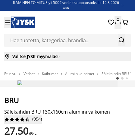
ILMAINEN TOIMITUS yli 500€ verkkokauppaostoksille 12.8.2026

asti
Parempiin uniin - Säästä jopa 60%





Sijauspatjoja - Säästä jopa 60%

Jenkkisänkyjä - Säästä jopa 60%



Valitse JYSK-myymäläsi

Etusivu
Verhot
Kaihtimet
Alumiinikaihtimet
Sälekaihdin BRU 13




AINA EDULLINEN HINTA
BRU
Sälekaihdin BRU 130x160cm alumiini valkoinen
(
954
)










27,50
/KPL