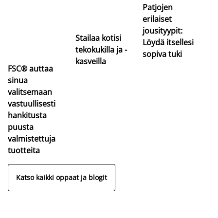
Patjojen
erilaiset
jousityypit:
Stailaa kotisi
Löydä itsellesi
tekokukilla ja -
sopiva tuki
kasveilla
FSC® auttaa
sinua
valitsemaan
vastuullisesti
hankitusta
puusta
valmistettuja
tuotteita
Katso kaikki oppaat ja blogit