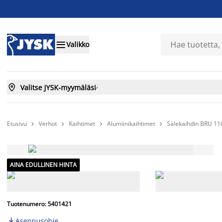

Valikko

Valitse JYSK-myymäläsi

Etusivu
Verhot
Kaihtimet
Alumiinikaihtimet
Sälekaihdin BRU 11




AINA EDULLINEN HINTA
Tuotenumero: 5401421
Asennusohje
