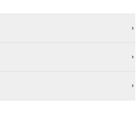


