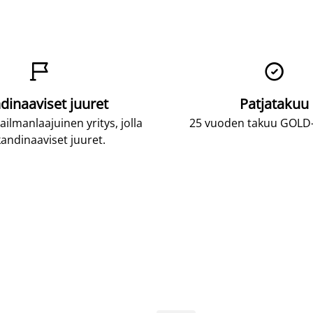


dinaaviset juuret
Patjatakuu
lmanlaajuinen yritys, jolla
25 vuoden takuu GOLD-p
andinaaviset juuret.