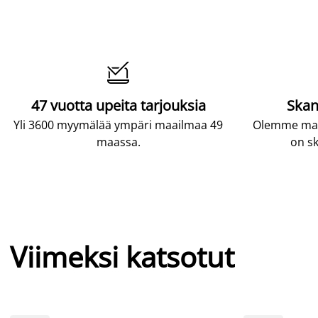

47 vuotta upeita tarjouksia
Skan
Yli 3600 myymälää ympäri maailmaa 49
Olemme maai
maassa.
on sk
Viimeksi katsotut