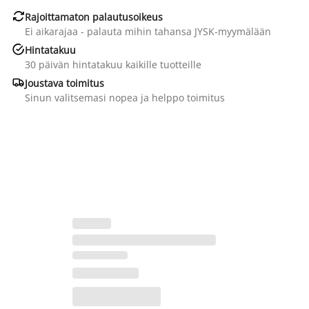

Rajoittamaton palautusoikeus
Ei aikarajaa - palauta mihin tahansa JYSK-myymälään

Hintatakuu
30 päivän hintatakuu kaikille tuotteille

Joustava toimitus
Sinun valitsemasi nopea ja helppo toimitus