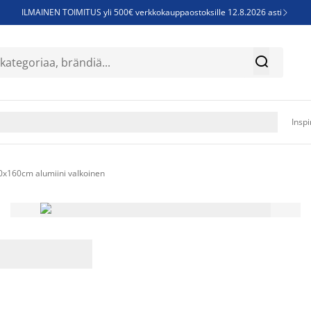
ILMAINEN TOIMITUS yli 500€ verkkokauppaostoksille 12.8.2026 asti

Parempiin uniin - Säästä jopa 60%


Sijauspatjoja - Säästä jopa 60%

Jenkkisänkyjä - Säästä jopa 60%

Inspi
0x160cm alumiini valkoinen