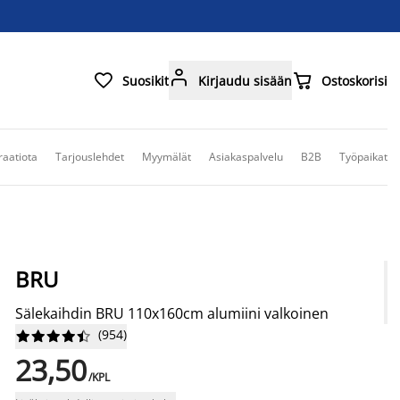



Suosikit
Kirjaudu sisään
Ostoskorisi
raatiota
Tarjouslehdet
Myymälät
Asiakaspalvelu
B2B
Työpaikat
BRU
Sälekaihdin BRU 110x160cm alumiini valkoinen
(
954
)










23,50
/KPL