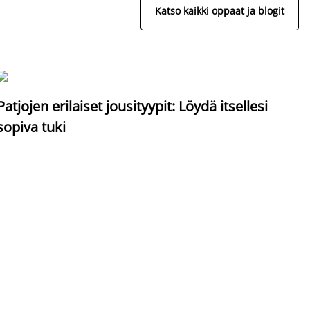
Katso kaikki oppaat ja blogit
S
Patjojen erilaiset jousityypit: Löydä itsellesi
sopiva tuki