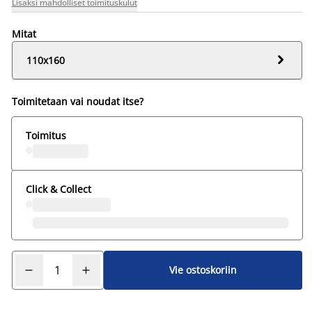
Lisäksi mahdolliset toimituskulut
Mitat

110x160
Toimitetaan vai noudat itse?
Toimitus
Click & Collect
Vie ostoskoriin