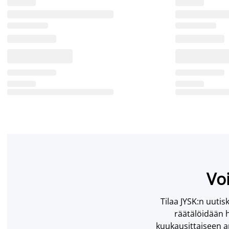
Voi
Tilaa JYSK:n uutisk
räätälöidään h
kuukausittaiseen ar