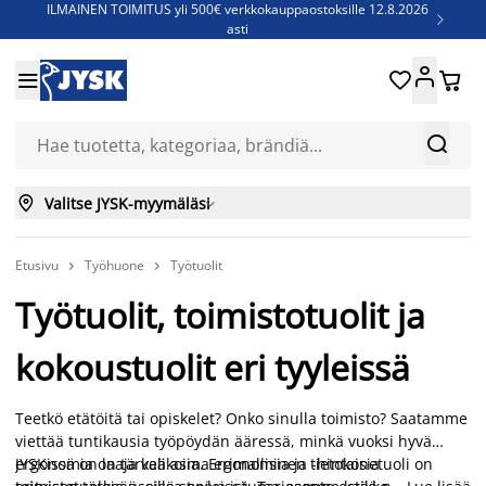
ILMAINEN TOIMITUS yli 500€ verkkokauppaostoksille 12.8.2026

asti
Parempiin uniin - Säästä jopa 60%





Sijauspatjoja - Säästä jopa 60%

Jenkkisänkyjä - Säästä jopa 60%



Valitse JYSK-myymäläsi

Etusivu
Työhuone
Työtuolit


Työtuolit, toimistotuolit ja
kokoustuolit eri tyyleissä
Teetkö etätöitä tai opiskelet? Onko sinulla toimisto? Saatamme
viettää tuntikausia työpöydän ääressä, minkä vuoksi hyvä
ergonomia on tärkeä asia. Ergonominen tietokonetuoli on
JYSKissä on laaja valikoima erimallisia ja -hintaisia