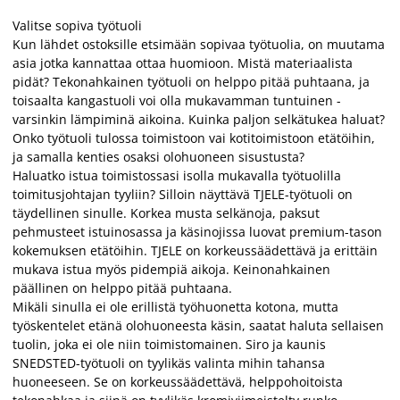
Valitse sopiva työtuoli
Kun lähdet ostoksille etsimään sopivaa työtuolia, on muutama
asia jotka kannattaa ottaa huomioon. Mistä materiaalista
pidät? Tekonahkainen työtuoli on helppo pitää puhtaana, ja
toisaalta kangastuoli voi olla mukavamman tuntuinen -
varsinkin lämpiminä aikoina. Kuinka paljon selkätukea haluat?
Onko työtuoli tulossa toimistoon vai kotitoimistoon etätöihin,
ja samalla kenties osaksi olohuoneen sisustusta?
Haluatko istua toimistossasi isolla mukavalla työtuolilla
toimitusjohtajan tyyliin? Silloin näyttävä TJELE-työtuoli on
täydellinen sinulle. Korkea musta selkänoja, paksut
pehmusteet istuinosassa ja käsinojissa luovat premium-tason
kokemuksen etätöihin. TJELE on korkeussäädettävä ja erittäin
mukava istua myös pidempiä aikoja. Keinonahkainen
päällinen on helppo pitää puhtaana.
Mikäli sinulla ei ole erillistä työhuonetta kotona, mutta
työskentelet etänä olohuoneesta käsin, saatat haluta sellaisen
tuolin, joka ei ole niin toimistomainen. Siro ja kaunis
SNEDSTED-työtuoli on tyylikäs valinta mihin tahansa
huoneeseen. Se on korkeussäädettävä, helppohoitoista