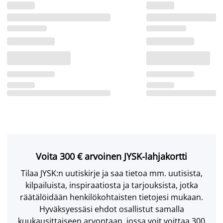
Voita 300 € arvoinen JYSK-lahjakortti
Tilaa JYSK:n uutiskirje ja saa tietoa mm. uutisista,
kilpailuista, inspiraatiosta ja tarjouksista, jotka
räätälöidään henkilökohtaisten tietojesi mukaan.
Hyväksyessäsi ehdot osallistut samalla
kuukausittaiseen arvontaan, jossa voit voittaa 300