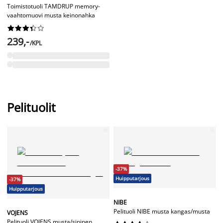
Toimistotuoli TAMDRUP memory-
vaahtomuovi musta keinonahka










239,-
/KPL
Pelituolit
-37%
Huipputarjous
-37%
Huipputarjous
NIBE
Pelituoli NIBE musta kangas/musta
VOJENS
Pelituoli VOJENS musta/sininen