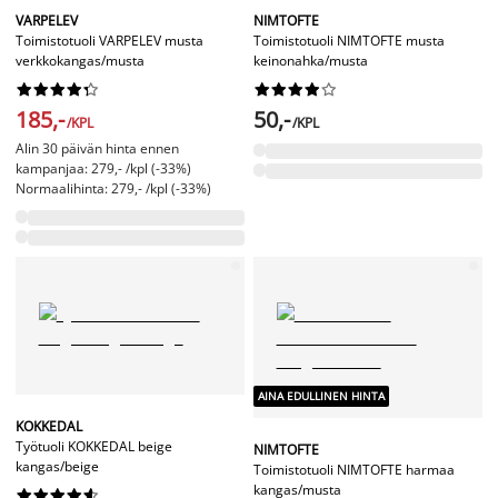
VARPELEV
NIMTOFTE
Toimistotuoli VARPELEV musta
Toimistotuoli NIMTOFTE musta
verkkokangas/musta
keinonahka/musta




















185,-
50,-
/KPL
/KPL
Alin 30 päivän hinta ennen
kampanjaa: 279,- /kpl (-33%)
Normaalihinta: 279,- /kpl (-33%)
AINA EDULLINEN HINTA
KOKKEDAL
Työtuoli KOKKEDAL beige
NIMTOFTE
kangas/beige
Toimistotuoli NIMTOFTE harmaa
kangas/musta









