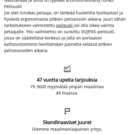
tekonahkaa ja siinä on tyylikäs kromiviimeistelty runko.
Pelituolit
Jos olet innokas pelaaja, on tärkeää huolehtia fysiikastasi ja
hyvästä ergonomiasta pitkien pelisession aikana. Juuri tähän
tarkoitukseen valmistettu
pelituoli
voi olla oikea valinta
pelaajalle. Yksi vaihtoehto on suosittu VOJENS-pelituoli,
jossa on säädettävä korkeus ja jolla on portaaton
kallistustoiminto lievittämään painetta selässä pitkien
pelisessioiden aikana.

47 vuotta upeita tarjouksia
Yli 3600 myymälää ympäri maailmaa
49 maassa.

Skandinaaviset juuret
Olemme maailmanlaajuinen yritys,