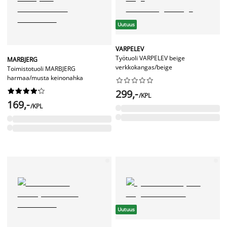
Uutuus
VARPELEV
Työtuoli VARPELEV beige
MARBJERG
verkkokangas/beige
Toimistotuoli MARBJERG
harmaa/musta keinonahka




















299,-
/KPL
169,-
/KPL
Uutuus