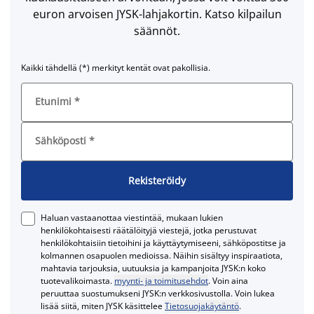
euron arvoisen JYSK-lahjakortin. Katso kilpailun
säännöt.
Kaikki tähdellä (*) merkityt kentät ovat pakollisia.
Etunimi
*
Sähköposti
*
Rekisteröidy
Haluan vastaanottaa viestintää, mukaan lukien
henkilökohtaisesti räätälöityjä viestejä, jotka perustuvat
henkilökohtaisiin tietoihini ja käyttäytymiseeni, sähköpostitse ja
kolmannen osapuolen medioissa. Näihin sisältyy inspiraatiota,
mahtavia tarjouksia, uutuuksia ja kampanjoita JYSK:n koko
tuotevalikoimasta.
myynti- ja toimitusehdot
. Voin aina
peruuttaa suostumukseni JYSK:n verkkosivustolla. Voin lukea
lisää siitä, miten JYSK käsittelee
Tietosuojakäytäntö
.