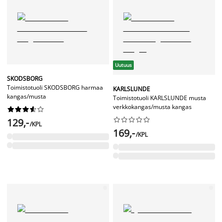
Uutuus
SKODSBORG
Toimistotuoli SKODSBORG harmaa
KARLSLUNDE
kangas/musta
Toimistotuoli KARLSLUNDE musta
verkkokangas/musta kangas




















129,-
/KPL
169,-
/KPL