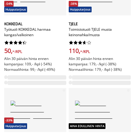
-54%
-38%
Huipputarjous
Huipputarjous
KOKKEDAL
TJELE
Työtuoli KOKKEDAL harmaa
Toimistotuoli TJELE musta
kangas/valkoinen
keinonahka/musta




















50,-
110,-
/KPL
/KPL
Alin 30 päivän hinta ennen
Alin 30 päivän hinta ennen
kampanjaa: 109,- /kpl (-54%)
kampanjaa: 179,- /kpl (-38%)
Normaalihinta: 99,- /kpl (-49%)
Normaalihinta: 179,- /kpl (-38%)
-33%
Huipputarjous
AINA EDULLINEN HINTA