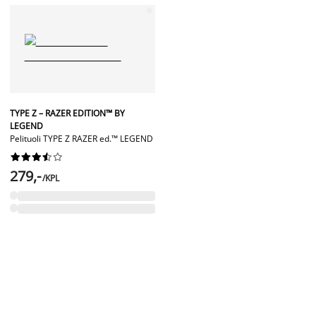
TYPE Z – RAZER EDITION™ BY
LEGEND
Pelituoli TYPE Z RAZER ed.™ LEGEND










279,-
/KPL