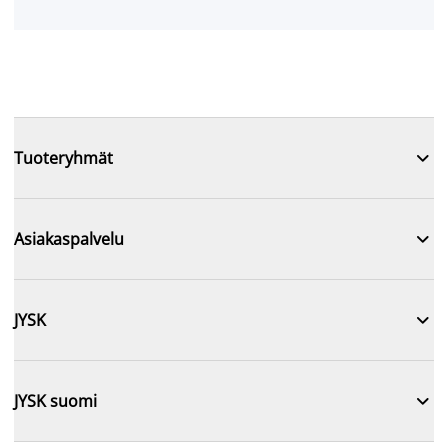

Tuoteryhmät

Asiakaspalvelu

JYSK

JYSK suomi