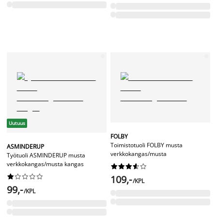
Uutuus
FOLBY
Toimistotuoli FOLBY musta
ASMINDERUP
verkkokangas/musta
Työtuoli ASMINDERUP musta
verkkokangas/musta kangas




















109,-
/KPL
99,-
/KPL