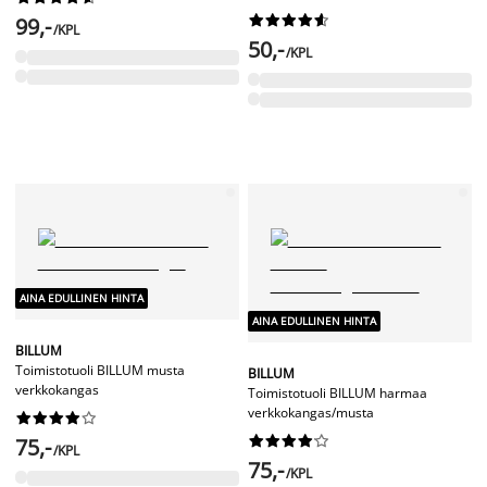










99,-
/KPL
50,-
/KPL
AINA EDULLINEN HINTA
AINA EDULLINEN HINTA
BILLUM
Toimistotuoli BILLUM musta
BILLUM
verkkokangas
Toimistotuoli BILLUM harmaa
verkkokangas/musta




















75,-
/KPL
75,-
/KPL