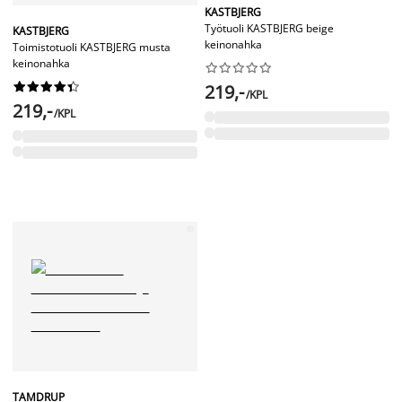
KASTBJERG
Työtuoli KASTBJERG beige
KASTBJERG
keinonahka
Toimistotuoli KASTBJERG musta
keinonahka




















219,-
/KPL
219,-
/KPL
TAMDRUP