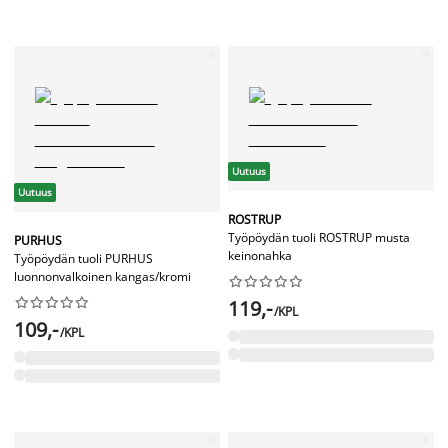
Uutuus
Uutuus
ROSTRUP
Työpöydän tuoli ROSTRUP musta
PURHUS
keinonahka
Työpöydän tuoli PURHUS
luonnonvalkoinen kangas/kromi




















119,-
/KPL
109,-
/KPL