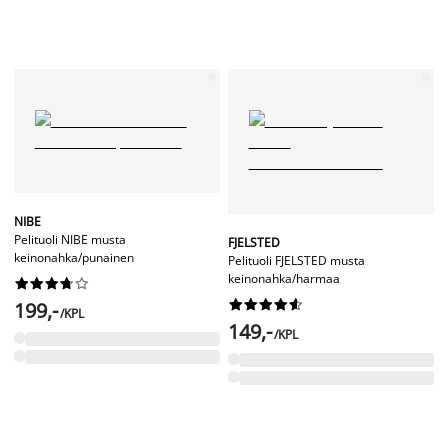
NIBE
Pelituoli NIBE musta
FJELSTED
keinonahka/punainen
Pelituoli FJELSTED musta
keinonahka/harmaa




















199,-
/KPL
149,-
/KPL