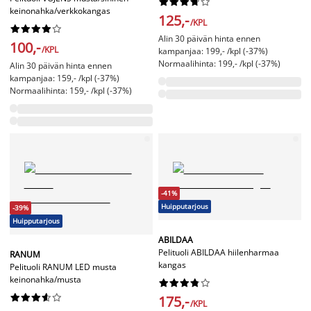










keinonahka/verkkokangas
125,-
/KPL










Alin 30 päivän hinta ennen
100,-
/KPL
kampanjaa: 199,- /kpl (-37%)
Normaalihinta: 199,- /kpl (-37%)
Alin 30 päivän hinta ennen
kampanjaa: 159,- /kpl (-37%)
Normaalihinta: 159,- /kpl (-37%)
-41%
Huipputarjous
-39%
Huipputarjous
ABILDAA
Pelituoli ABILDAA hiilenharmaa
RANUM
kangas
Pelituoli RANUM LED musta
keinonahka/musta




















175,-
/KPL