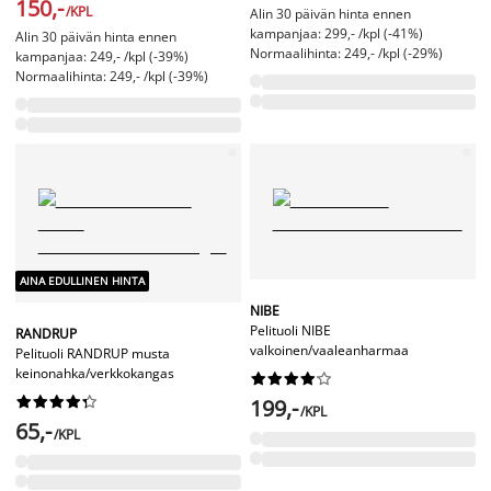
150,-
/KPL
Alin 30 päivän hinta ennen
kampanjaa: 299,- /kpl (-41%)
Alin 30 päivän hinta ennen
Normaalihinta: 249,- /kpl (-29%)
kampanjaa: 249,- /kpl (-39%)
Normaalihinta: 249,- /kpl (-39%)
AINA EDULLINEN HINTA
NIBE
Pelituoli NIBE
RANDRUP
valkoinen/vaaleanharmaa
Pelituoli RANDRUP musta
keinonahka/verkkokangas




















199,-
/KPL
65,-
/KPL