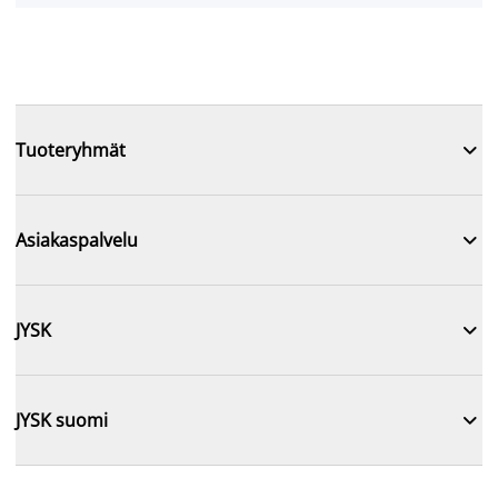

Tuoteryhmät

Asiakaspalvelu

JYSK

JYSK suomi