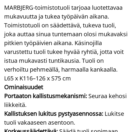
MARBJERG-toimistotuoli tarjoaa luotettavaa
mukavuutta ja tukea työpäivän aikana.
Toimistotuoli on säädettävä, tukeva tuoli,
joka auttaa sinua tuntemaan olosi mukavaksi
pitkien työpäivien aikana. Käsinojilla
varustettu tuoli tukee hyvää ryhtiä, jotta voit
istua mukavasti tuntikausia. Tuoli on
verhoiltu pehmeällä, harmaalla kankaalla.
L65 x K116–126 x S75 cm
Ominaisuudet
Portaaton kallistusmekanismi:
Seuraa kehosi
liikkeitä.
Kallistuksen lukitus pystyasennossa:
Lukitse
tuoli vakaaseen asentoon.
Korkeussäädettävä:
Säädä tuoli sopimaan