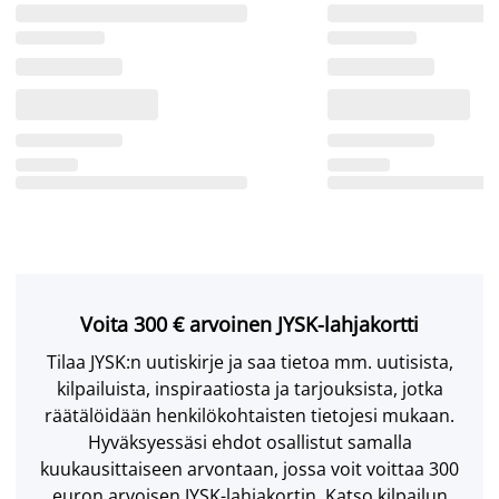
Voita 300 € arvoinen JYSK-lahjakortti
Tilaa JYSK:n uutiskirje ja saa tietoa mm. uutisista,
kilpailuista, inspiraatiosta ja tarjouksista, jotka
räätälöidään henkilökohtaisten tietojesi mukaan.
Hyväksyessäsi ehdot osallistut samalla
kuukausittaiseen arvontaan, jossa voit voittaa 300
euron arvoisen JYSK-lahjakortin. Katso kilpailun