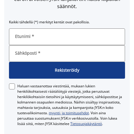
säännöt.
Kaikki tähdellä (*) merkityt kentät ovat pakollisia.
Etunimi
*
Sähköposti
*
Rekisteröidy
Haluan vastaanottaa viestintää, mukaan lukien
henkilökohtaisesti räätälöityjä viestejä, jotka perustuvat
henkilökohtaisiin tietoihini ja käyttäytymiseeni, sähköpostitse ja
kolmannen osapuolen medioissa. Näihin sisältyy inspiraatiota,
mahtavia tarjouksia, uutuuksia ja kampanjoita JYSK:n koko
tuotevalikoimasta.
myynti- ja toimitusehdot
. Voin aina
peruuttaa suostumukseni JYSK:n verkkosivustolla. Voin lukea
lisää siitä, miten JYSK käsittelee
Tietosuojakäytäntö
.