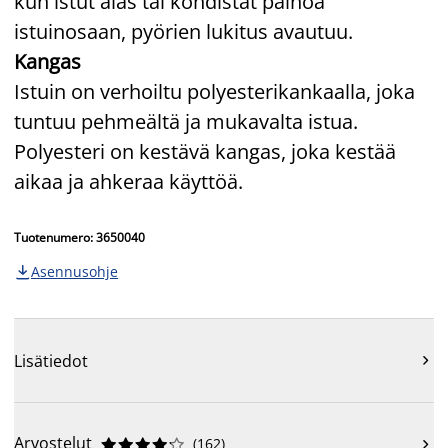
kun istut alas tai kohdistat painoa
istuinosaan, pyörien lukitus avautuu.
Kangas
Istuin on verhoiltu polyesterikankaalla, joka
tuntuu pehmeältä ja mukavalta istua.
Polyesteri on kestävä kangas, joka kestää
aikaa ja ahkeraa käyttöä.
Tuotenumero: 3650040
Asennusohje

Lisätiedot

Arvostelut
(
162
)










