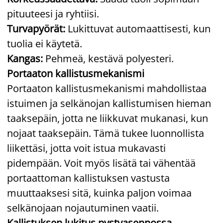
pituuteesi ja ryhtiisi.
Turvapyörät:
Lukittuvat automaattisesti, kun
tuolia ei käytetä.
Kangas:
Pehmeä, kestävä polyesteri.
Portaaton kallistusmekanismi
Portaaton kallistusmekanismi mahdollistaa
istuimen ja selkänojan kallistumisen hieman
taaksepäin, jotta ne liikkuvat mukanasi, kun
nojaat taaksepäin. Tämä tukee luonnollista
liikettäsi, jotta voit istua mukavasti
pidempään. Voit myös lisätä tai vähentää
portaattoman kallistuksen vastusta
muuttaaksesi sitä, kuinka paljon voimaa
selkänojaan nojautuminen vaatii.
Kallistuksen lukitus pystyasennossa