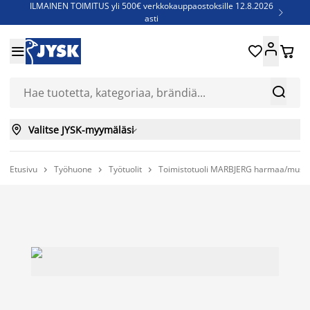
ILMAINEN TOIMITUS yli 500€ verkkokauppaostoksille 12.8.2026

asti
Parempiin uniin - Säästä jopa 60%





Sijauspatjoja - Säästä jopa 60%

Jenkkisänkyjä - Säästä jopa 60%



Valitse JYSK-myymäläsi

Etusivu
Työhuone
Työtuolit
Toimistotuoli MARBJERG harmaa/must


