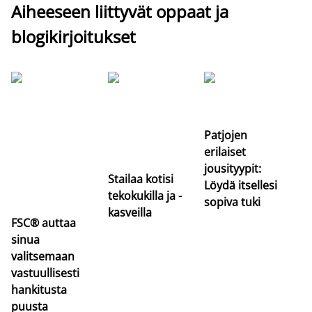
Aiheeseen liittyvät oppaat ja
blogikirjoitukset
Si
uu
va
Patjojen
erilaiset
jousityypit:
Stailaa kotisi
Löydä itsellesi
tekokukilla ja -
sopiva tuki
kasveilla
FSC® auttaa
sinua
valitsemaan
vastuullisesti
hankitusta
puusta