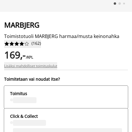
MARBJERG
Toimistotuoli MARBJERG harmaa/musta keinonahka
(
162
)










169,-
/KPL
Lisäksi mahdolliset toimituskulut
Toimitetaan vai noudat itse?
Toimitus
Click & Collect