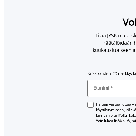
Voi
Tilaa JYSK:n uutisk
räätälöidään h
kuukausittaiseen ar
Kaikki tähdellä (*) merkityt k
Etunimi
*
Haluan vastaanottaa vies
käyttäytymiseeni, sähkö
kampanjoita JYSK:n kok
Voin lukea lisää siitä, m