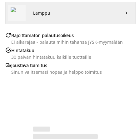
Lamppu


Rajoittamaton palautusoikeus
Ei aikarajaa - palauta mihin tahansa JYSK-myymälään

Hintatakuu
30 päivän hintatakuu kaikille tuotteille

Joustava toimitus
Sinun valitsemasi nopea ja helppo toimitus