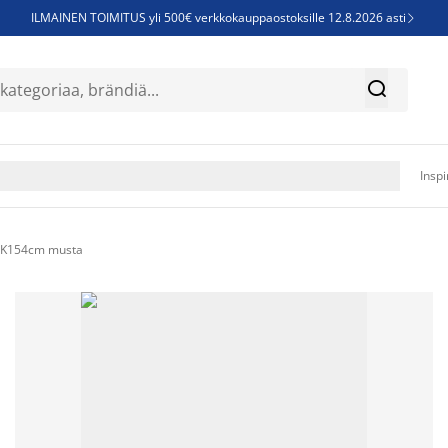
ILMAINEN TOIMITUS yli 500€ verkkokauppaostoksille 12.8.2026 asti

Parempiin uniin - Säästä jopa 60%


Sijauspatjoja - Säästä jopa 60%

Jenkkisänkyjä - Säästä jopa 60%

Inspi
0xK154cm musta