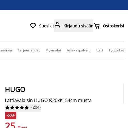



Suosikit
Kirjaudu sisään
Ostoskorisi
raatiota
Tarjouslehdet
Myymälät
Asiakaspalvelu
B2B
Työpaikat
HUGO
Lattiavalaisin HUGO Ø20xK154cm musta
(
204
)










-50%
25,-