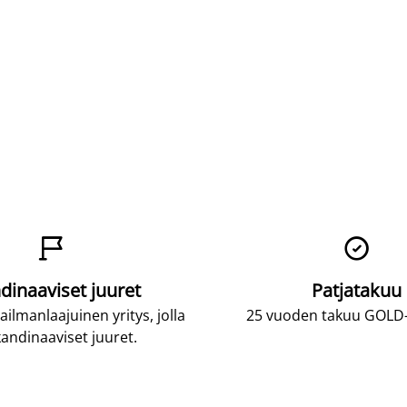


dinaaviset juuret
Patjatakuu
lmanlaajuinen yritys, jolla
25 vuoden takuu GOLD-p
andinaaviset juuret.