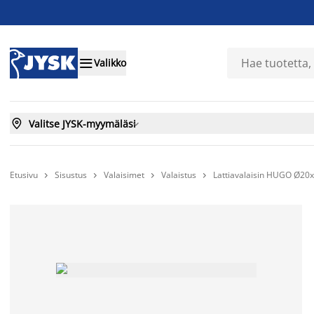

Valikko

Valitse JYSK-myymäläsi

Etusivu
Sisustus
Valaisimet
Valaistus
Lattiavalaisin HUGO Ø2



