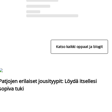
Katso kaikki oppaat ja blogit
S
Patjojen erilaiset jousityypit: Löydä itsellesi
sopiva tuki