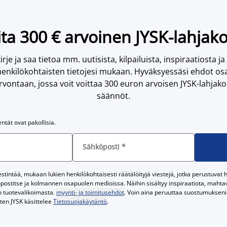
ta 300 € arvoinen JYSK-lahjako
irje ja saa tietoa mm. uutisista, kilpailuista, inspiraatiosta ja
enkilökohtaisten tietojesi mukaan. Hyväksyessäsi ehdot osa
vontaan, jossa voit voittaa 300 euron arvoisen JYSK-lahjakor
säännöt.
entät ovat pakollisia.
Sähköposti
*
tintää, mukaan lukien henkilökohtaisesti räätälöityjä viestejä, jotka perustuvat he
postitse ja kolmannen osapuolen medioissa. Näihin sisältyy inspiraatiota, mahtavi
o tuotevalikoimasta.
myynti- ja toimitusehdot
. Voin aina peruuttaa suostumukseni 
iten JYSK käsittelee
Tietosuojakäytäntö
.