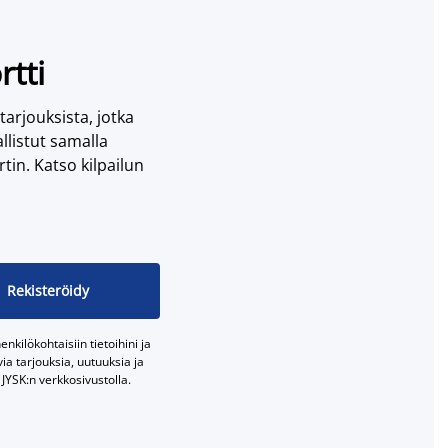
rtti
 tarjouksista, jotka
llistut samalla
tin. Katso kilpailun
Rekisteröidy
nkilökohtaisiin tietoihini ja
a tarjouksia, uutuuksia ja
JYSK:n verkkosivustolla.