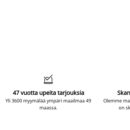

47 vuotta upeita tarjouksia
Skan
Yli 3600 myymälää ympäri maailmaa 49
Olemme maai
maassa.
on sk