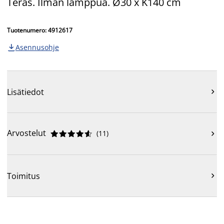
Teräs. Ilman lamppua. Ø30 x K140 cm
Tuotenumero: 4912617
Asennusohje

Lisätiedot

Arvostelut
(
11
)











Toimitus
