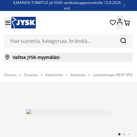
ILMAINEN TOIMITUS yli 500€ verkkokauppaostoksille 12.8.2026

asti
Parempiin uniin - Säästä jopa 60%





Sijauspatjoja - Säästä jopa 60%

Jenkkisänkyjä - Säästä jopa 60%



Valitse JYSK-myymäläsi

Etusivu
Sisustus
Valaisimet
Valaistus
Lattialamppu KENT Ø30x



