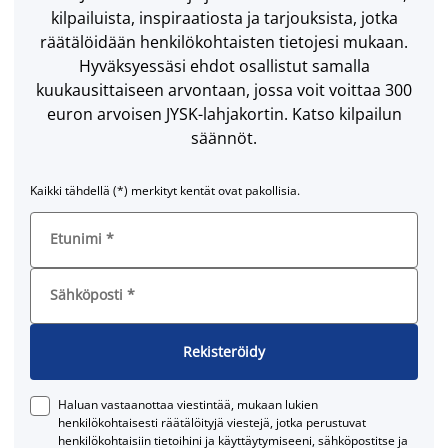
kilpailuista, inspiraatiosta ja tarjouksista, jotka
räätälöidään henkilökohtaisten tietojesi mukaan.
Hyväksyessäsi ehdot osallistut samalla
kuukausittaiseen arvontaan, jossa voit voittaa 300
euron arvoisen JYSK-lahjakortin. Katso kilpailun
säännöt.
Kaikki tähdellä (*) merkityt kentät ovat pakollisia.
Etunimi
*
Sähköposti
*
Rekisteröidy
Haluan vastaanottaa viestintää, mukaan lukien
henkilökohtaisesti räätälöityjä viestejä, jotka perustuvat
henkilökohtaisiin tietoihini ja käyttäytymiseeni, sähköpostitse ja