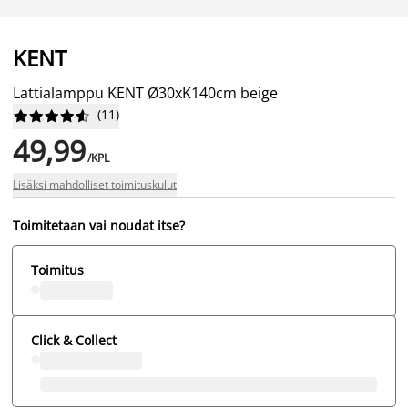
KENT
Lattialamppu KENT Ø30xK140cm beige
(
11
)










49,99
/KPL
Lisäksi mahdolliset toimituskulut
Toimitetaan vai noudat itse?
Toimitus
Click & Collect