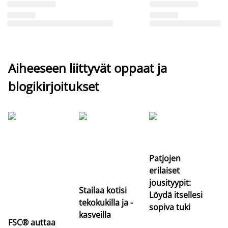
Aiheeseen liittyvät oppaat ja
blogikirjoitukset
Si
uu
va
Patjojen
erilaiset
jousityypit:
Stailaa kotisi
Löydä itsellesi
tekokukilla ja -
sopiva tuki
kasveilla
FSC® auttaa