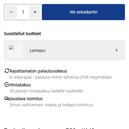
Vie ostoskoriin
Suositellut tuotteet
Lamppu


Rajoittamaton palautusoikeus
Ei aikarajaa - palauta mihin tahansa JYSK-myymälään

Hintatakuu
30 päivän hintatakuu kaikille tuotteille

Joustava toimitus
Sinun valitsemasi nopea ja helppo toimitus