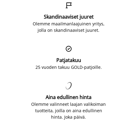

Skandinaaviset juuret
Olemme maailmanlaajuinen yritys,
jolla on skandinaaviset juuret.

Patjatakuu
25 vuoden takuu GOLD-patjoille.

Aina edullinen hinta
Olemme valinneet laajan valikoiman
tuotteita, joilla on aina edullinen
hinta. Joka päivä.