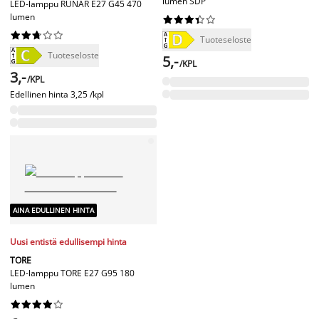
lumen SDP
LED-lamppu RUNAR E27 G45 470
lumen




















Tuoteseloste
Tuoteseloste
5,-
/KPL
3,-
/KPL
Edellinen hinta
3,25 /kpl
AINA EDULLINEN HINTA
Uusi entistä edullisempi hinta
TORE
LED-lamppu TORE E27 G95 180
lumen









