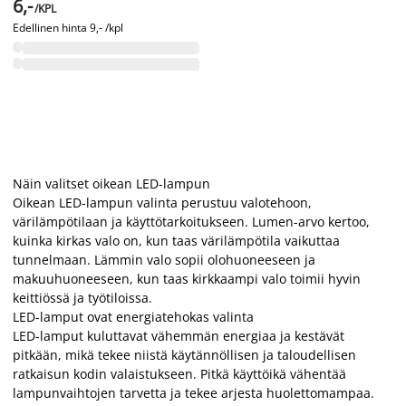
6,-
/KPL
Edellinen hinta
9,- /kpl
Näin valitset oikean LED-lampun
Oikean LED-lampun valinta perustuu valotehoon,
värilämpötilaan ja käyttötarkoitukseen. Lumen-arvo kertoo,
kuinka kirkas valo on, kun taas värilämpötila vaikuttaa
tunnelmaan. Lämmin valo sopii olohuoneeseen ja
makuuhuoneeseen, kun taas kirkkaampi valo toimii hyvin
keittiössä ja työtiloissa.
LED-lamput ovat energiatehokas valinta
LED-lamput kuluttavat vähemmän energiaa ja kestävät
pitkään, mikä tekee niistä käytännöllisen ja taloudellisen
ratkaisun kodin valaistukseen. Pitkä käyttöikä vähentää
lampunvaihtojen tarvetta ja tekee arjesta huolettomampaa.