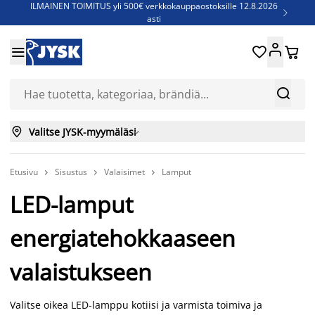
ILMAINEN TOIMITUS yli 500€ verkkokauppaostoksille 12.8.2026

asti
Parempiin uniin - Säästä jopa 60%





Sijauspatjoja - Säästä jopa 60%

Jenkkisänkyjä - Säästä jopa 60%



Valitse JYSK-myymäläsi

Etusivu
Sisustus
Valaisimet
Lamput



LED-lamput
energiatehokkaaseen
valaistukseen
Valitse oikea LED-lamppu kotiisi ja varmista toimiva ja