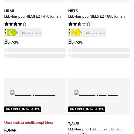
HILMI
NIELS
LED-lamppu HILMI E27 470 lumen
LED-lamppu NIELS E27 806 lumen




















Tuoteseloste
Tuoteseloste
3,-
3,-
/KPL
/KPL
AINA EDULLINEN HINTA
AINA EDULLINEN HINTA
Uusi entistä edullisempi hinta
TJALFE
LED-lamppu TJALFE E27 G80 200
RUNAR