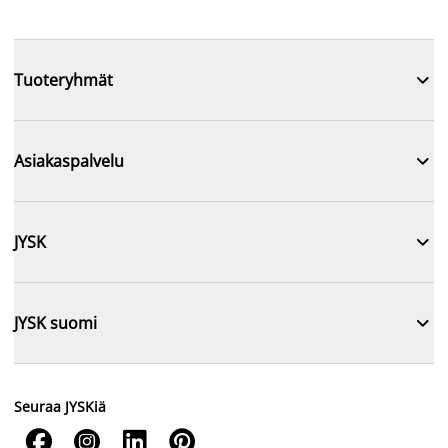

Tuoteryhmät

Asiakaspalvelu

JYSK

JYSK suomi
Seuraa JYSKiä



