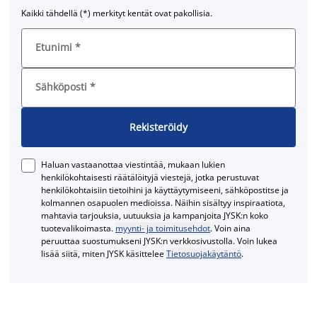
Kaikki tähdellä (*) merkityt kentät ovat pakollisia.
Etunimi
*
Sähköposti
*
Rekisteröidy
Haluan vastaanottaa viestintää, mukaan lukien
henkilökohtaisesti räätälöityjä viestejä, jotka perustuvat
henkilökohtaisiin tietoihini ja käyttäytymiseeni, sähköpostitse ja
kolmannen osapuolen medioissa. Näihin sisältyy inspiraatiota,
mahtavia tarjouksia, uutuuksia ja kampanjoita JYSK:n koko
tuotevalikoimasta.
myynti- ja toimitusehdot
. Voin aina
peruuttaa suostumukseni JYSK:n verkkosivustolla. Voin lukea
lisää siitä, miten JYSK käsittelee
Tietosuojakäytäntö
.