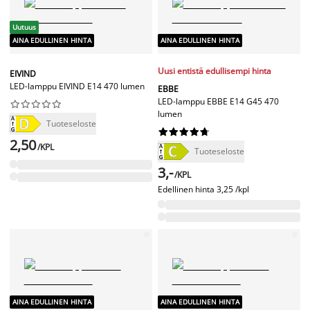
Uutuus
AINA EDULLINEN HINTA
AINA EDULLINEN HINTA
Uusi entistä edullisempi hinta
EIVIND
LED-lamppu EIVIND E14 470 lumen
EBBE
LED-lamppu EBBE E14 G45 470










lumen
Tuoteseloste










2,50
/KPL
Tuoteseloste
3,-
/KPL
Edellinen hinta
3,25 /kpl
AINA EDULLINEN HINTA
AINA EDULLINEN HINTA