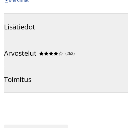
Merkinnät

Lisätiedot
Arvostelut
(
262
)










Toimitus