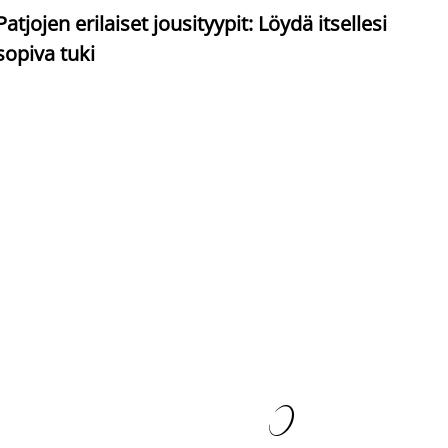
S
Patjojen erilaiset jousityypit: Löydä itsellesi
sopiva tuki
