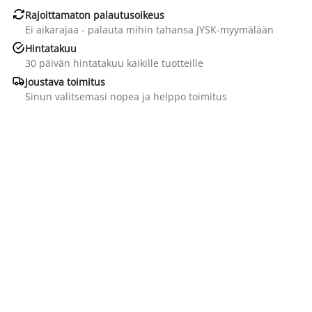

Rajoittamaton palautusoikeus
Ei aikarajaa - palauta mihin tahansa JYSK-myymälään

Hintatakuu
30 päivän hintatakuu kaikille tuotteille

Joustava toimitus
Sinun valitsemasi nopea ja helppo toimitus