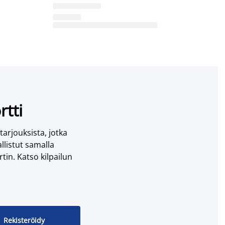
rtti
 tarjouksista, jotka
llistut samalla
tin. Katso kilpailun
Rekisteröidy