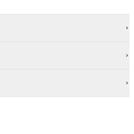


