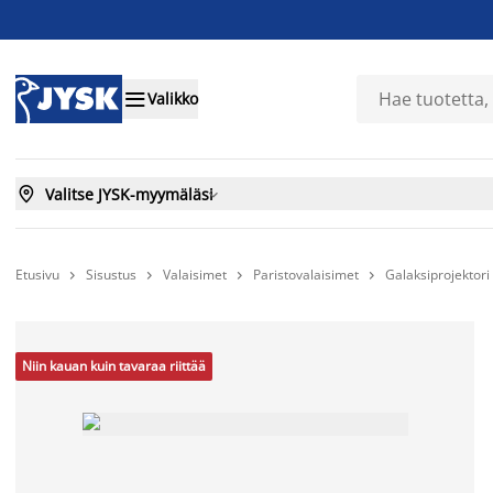

Valikko

Valitse JYSK-myymäläsi

Etusivu
Sisustus
Valaisimet
Paristovalaisimet
Galaksiprojektor




Niin kauan kuin tavaraa riittää