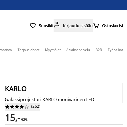



Suosikit
Kirjaudu sisään
Ostoskorisi
raatiota
Tarjouslehdet
Myymälät
Asiakaspalvelu
B2B
Työpaikat
KARLO
Galaksiprojektori KARLO monivärinen LED
(
262
)










15,-
/KPL