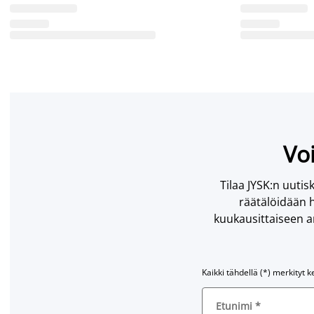
Voi
Tilaa JYSK:n uutisk
räätälöidään h
kuukausittaiseen ar
Kaikki tähdellä (*) merkityt k
Etunimi
*