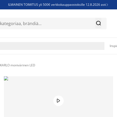
ILMAINEN TOIMITUS yli 500€ verkkokauppaostoksille 12.8.2026 asti

Parempiin uniin - Säästä jopa 60%


Sijauspatjoja - Säästä jopa 60%

Jenkkisänkyjä - Säästä jopa 60%

Inspi
i KARLO monivärinen LED
