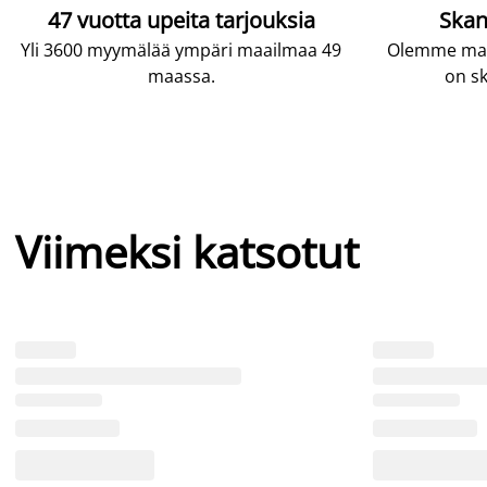
47 vuotta upeita tarjouksia
Skan
Yli 3600 myymälää ympäri maailmaa 49
Olemme maai
maassa.
on sk
Viimeksi katsotut