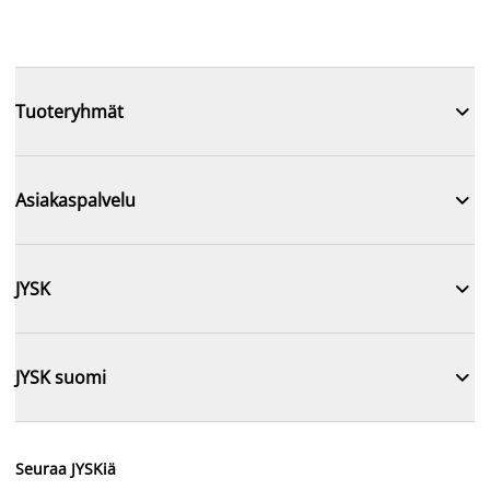

Tuoteryhmät

Asiakaspalvelu

JYSK

JYSK suomi
Seuraa JYSKiä