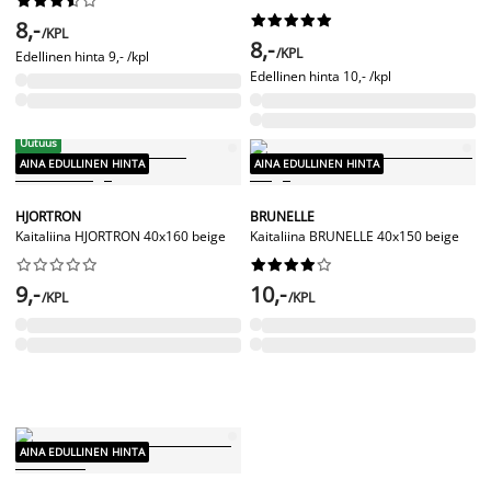




















8,-
/KPL
8,-
/KPL
Edellinen hinta
9,- /kpl
Edellinen hinta
10,- /kpl
Uutuus
AINA EDULLINEN HINTA
AINA EDULLINEN HINTA
HJORTRON
BRUNELLE
Kaitaliina HJORTRON 40x160 beige
Kaitaliina BRUNELLE 40x150 beige




















9,-
10,-
/KPL
/KPL
AINA EDULLINEN HINTA