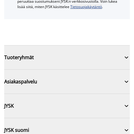
peruuttaa suostumukseni JYSK:n verkkosivustolla. Voin lukea
lisää siitä, miten JYSK käsittelee
Tietosuojakäytäntö
.

Tuoteryhmät

Asiakaspalvelu

JYSK

JYSK suomi