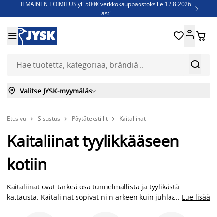
ILMAINEN TOIMITUS yli 500€ verkkokauppaostoksille 12.8.2026

asti
Parempiin uniin - Säästä jopa 60%





Sijauspatjoja - Säästä jopa 60%

Jenkkisänkyjä - Säästä jopa 60%



Valitse JYSK-myymäläsi

Etusivu
Sisustus
Pöytätekstiilit
Kaitaliinat



Kaitaliinat tyylikkääseen
kotiin
Kaitaliinat ovat tärkeä osa tunnelmallista ja tyylikästä
kattausta. Kaitaliinat sopivat niin arkeen kuin juhlaankin.
...
Lue lisää
Etsitpä kaitaliinaa sitten päivittäiseen käyttöön tai yksittäiseen