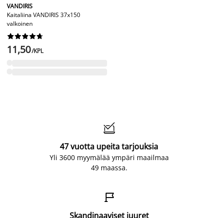
VANDIRIS
Kaitaliina VANDIRIS 37x150
valkoinen










11,50
/KPL

47 vuotta upeita tarjouksia
Yli 3600 myymälää ympäri maailmaa
49 maassa.

Skandinaaviset juuret