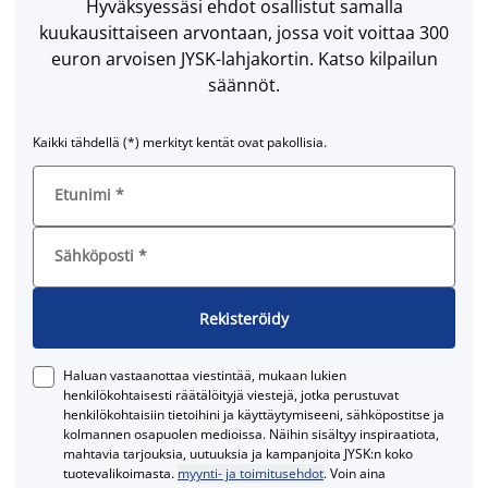
Hyväksyessäsi ehdot osallistut samalla
kuukausittaiseen arvontaan, jossa voit voittaa 300
euron arvoisen JYSK-lahjakortin. Katso kilpailun
säännöt.
Kaikki tähdellä (*) merkityt kentät ovat pakollisia.
Etunimi
*
Sähköposti
*
Rekisteröidy
Haluan vastaanottaa viestintää, mukaan lukien
henkilökohtaisesti räätälöityjä viestejä, jotka perustuvat
henkilökohtaisiin tietoihini ja käyttäytymiseeni, sähköpostitse ja
kolmannen osapuolen medioissa. Näihin sisältyy inspiraatiota,
mahtavia tarjouksia, uutuuksia ja kampanjoita JYSK:n koko
tuotevalikoimasta.
myynti- ja toimitusehdot
. Voin aina