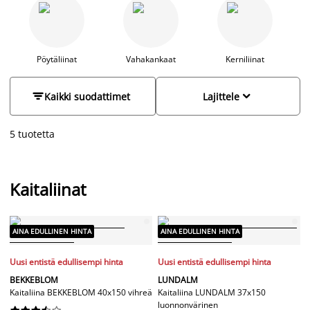
juhlatilaisuuteen, löydät varmasti mieleisesi JYSKistä
edulliseen hintaan. Valikoimastamme löydät sekä raidallisia
että yksivärisiä kaitalinoja koossa 40x150 cm. Värivaihtoehtoja
ovat roosa, harmaa, keltainen ja vihreä. Tutustu
valikoimaamme ja osta edullisesti verkkokaupastamme JYSK.fi
Pöytäliinat
Vahakankaat
Kerniliinat
tai vieraile lähimmässä myymälässäsi.


Kaikki suodattimet
Lajittele
5 tuotetta
Kaitaliinat
AINA EDULLINEN HINTA
AINA EDULLINEN HINTA
Uusi entistä edullisempi hinta
Uusi entistä edullisempi hinta
BEKKEBLOM
LUNDALM
Kaitaliina BEKKEBLOM 40x150 vihreä
Kaitaliina LUNDALM 37x150
luonnonvärinen