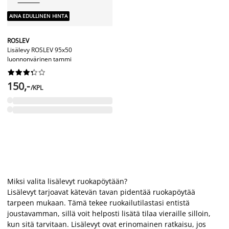
AINA EDULLINEN HINTA
ROSLEV
Lisälevy ROSLEV 95x50
luonnonvärinen tammi










150,-
/KPL
Miksi valita lisälevyt ruokapöytään?
Lisälevyt tarjoavat kätevän tavan pidentää ruokapöytää
tarpeen mukaan. Tämä tekee ruokailutilastasi entistä
joustavamman, sillä voit helposti lisätä tilaa vieraille silloin,
kun sitä tarvitaan. Lisälevyt ovat erinomainen ratkaisu, jos