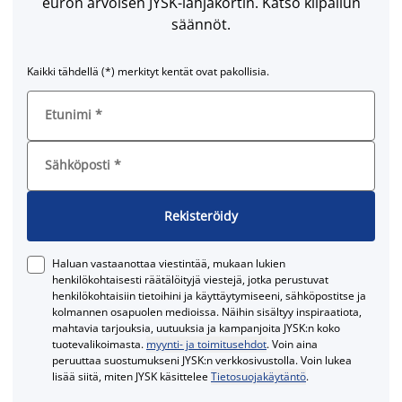
euron arvoisen JYSK-lahjakortin. Katso kilpailun
säännöt.
Kaikki tähdellä (*) merkityt kentät ovat pakollisia.
Etunimi
*
Sähköposti
*
Rekisteröidy
Haluan vastaanottaa viestintää, mukaan lukien
henkilökohtaisesti räätälöityjä viestejä, jotka perustuvat
henkilökohtaisiin tietoihini ja käyttäytymiseeni, sähköpostitse ja
kolmannen osapuolen medioissa. Näihin sisältyy inspiraatiota,
mahtavia tarjouksia, uutuuksia ja kampanjoita JYSK:n koko
tuotevalikoimasta.
myynti- ja toimitusehdot
. Voin aina
peruuttaa suostumukseni JYSK:n verkkosivustolla. Voin lukea
lisää siitä, miten JYSK käsittelee
Tietosuojakäytäntö
.