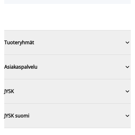

Tuoteryhmät

Asiakaspalvelu

JYSK

JYSK suomi