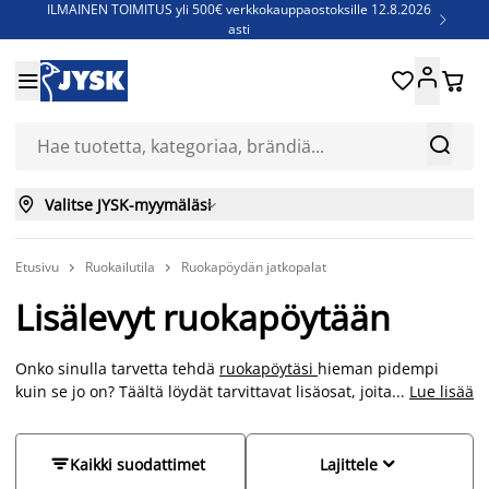
ILMAINEN TOIMITUS yli 500€ verkkokauppaostoksille 12.8.2026

asti
Parempiin uniin - Säästä jopa 60%





Sijauspatjoja - Säästä jopa 60%

Jenkkisänkyjä - Säästä jopa 60%



Valitse JYSK-myymäläsi

Etusivu
Ruokailutila
Ruokapöydän jatkopalat


Lisälevyt ruokapöytään
Onko sinulla tarvetta tehdä
ruokapöytäsi
hieman pidempi
kuin se jo on? Täältä löydät tarvittavat lisäosat, joita voi olla
...
Lue lisää
hyvä olla käsillä, kun vieraita on tavallista enemmän. Lisälevyt
on kätevä tapa laajentaa ruokapöytääsi tarvittaessa viemättä
liikaa tilaa. Muista öljytä myös lisälevyt, mikäli sinulla on


Kaikki suodattimet
Lajittele
massiivipuinen ruokapöytä varmistaaksesi, että ne sopivat