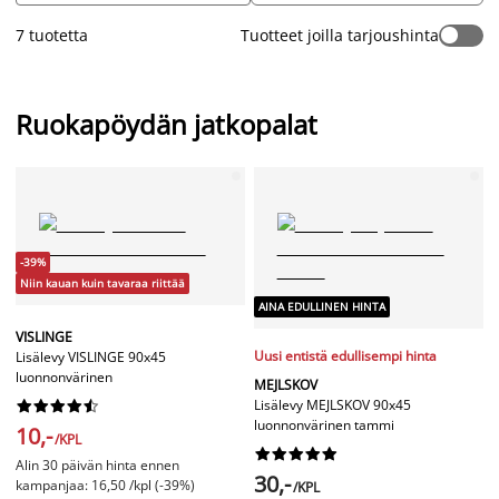
yhteen jatkossakin. Älä unohda ostaa myös ylimääräisiä
7 tuotetta
Tuotteet joilla tarjoushinta
ruokapöydän tuoleja
, jotta kaikki vieraat mahtuvat istumaan
pöydän ääressä.
Ruokapöydän jatkopalat
-39%
Niin kauan kuin tavaraa riittää
AINA EDULLINEN HINTA
VISLINGE
Uusi entistä edullisempi hinta
Lisälevy VISLINGE 90x45
luonnonvärinen
MEJLSKOV
Lisälevy MEJLSKOV 90x45










luonnonvärinen tammi
10,-
/KPL










Alin 30 päivän hinta ennen
30,-
kampanjaa: 16,50 /kpl (-39%)
/KPL