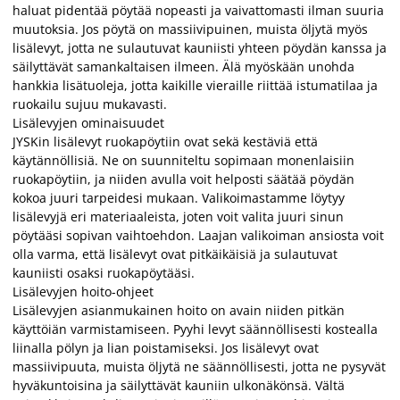
haluat pidentää pöytää nopeasti ja vaivattomasti ilman suuria
muutoksia. Jos pöytä on massiivipuinen, muista öljytä myös
lisälevyt, jotta ne sulautuvat kauniisti yhteen pöydän kanssa ja
säilyttävät samankaltaisen ilmeen. Älä myöskään unohda
hankkia lisätuoleja, jotta kaikille vieraille riittää istumatilaa ja
ruokailu sujuu mukavasti.
Lisälevyjen ominaisuudet
JYSKin lisälevyt ruokapöytiin ovat sekä kestäviä että
käytännöllisiä. Ne on suunniteltu sopimaan monenlaisiin
ruokapöytiin, ja niiden avulla voit helposti säätää pöydän
kokoa juuri tarpeidesi mukaan. Valikoimastamme löytyy
lisälevyjä eri materiaaleista, joten voit valita juuri sinun
pöytääsi sopivan vaihtoehdon. Laajan valikoiman ansiosta voit
olla varma, että lisälevyt ovat pitkäikäisiä ja sulautuvat
kauniisti osaksi ruokapöytääsi.
Lisälevyjen hoito-ohjeet
Lisälevyjen asianmukainen hoito on avain niiden pitkän
käyttöiän varmistamiseen. Pyyhi levyt säännöllisesti kostealla
liinalla pölyn ja lian poistamiseksi. Jos lisälevyt ovat
massiivipuuta, muista öljytä ne säännöllisesti, jotta ne pysyvät
hyväkuntoisina ja säilyttävät kauniin ulkonäkönsä. Vältä