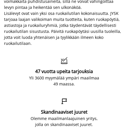
voimakkaita puhdistusaineita, sillä ne voivat vahingoittaa
levyn pintaa ja heikentää sen ulkonäköä.
Lisälevyt ovat vain yksi osa ruokailutilan kokonaisuutta. JYSK
tarjoaa laajan valikoiman muita tuotteita, kuten ruokapöytiä,
astiastoja ja ruokailuryhmiä, jotka täydentävät täydellisesti
ruokailutilan sisustusta. Päivitä ruokapöytäsi uusilla tuoleilla,
jotta voit luoda yhtenäisen ja tyylikkään ilmeen koko
ruokailutilaan.

47 vuotta upeita tarjouksia
Yli 3600 myymälää ympäri maailmaa
49 maassa.

Skandinaaviset juuret
Olemme maailmanlaajuinen yritys,
jolla on skandinaaviset juuret.