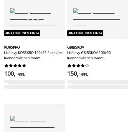
AINA EDULLINEN HINTA
AINA EDULLINEN HINTA
KORSKRO
GRIBSKOV
Lisälevy KORSKRO 100x55 2pkpl/pkt
Lisälevy GRIBSKOV 100x50
luonnonvärinen tammi
luonnonvärinen tammi




















100,-
150,-
/KPL
/KPL