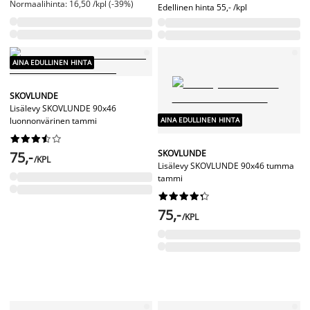
Normaalihinta: 16,50 /kpl (-39%)
Edellinen hinta
55,- /kpl
AINA EDULLINEN HINTA
SKOVLUNDE
Lisälevy SKOVLUNDE 90x46
AINA EDULLINEN HINTA
luonnonvärinen tammi










SKOVLUNDE
75,-
/KPL
Lisälevy SKOVLUNDE 90x46 tumma
tammi










75,-
/KPL