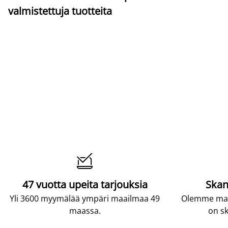
valmistettuja tuotteita

47 vuotta upeita tarjouksia
Skan
Yli 3600 myymälää ympäri maailmaa 49
Olemme maai
maassa.
on sk