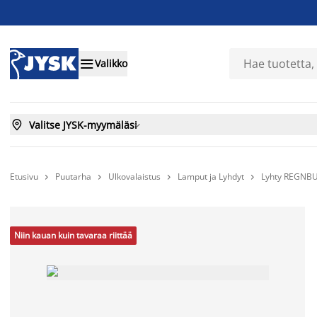

Valikko

Valitse JYSK-myymäläsi

Etusivu
Puutarha
Ulkovalaistus
Lamput ja Lyhdyt
Lyhty REGNBU




Niin kauan kuin tavaraa riittää