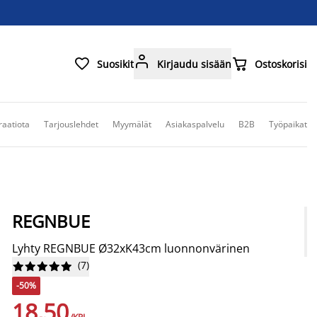



Suosikit
Kirjaudu sisään
Ostoskorisi
raatiota
Tarjouslehdet
Myymälät
Asiakaspalvelu
B2B
Työpaikat
REGNBUE
Lyhty REGNBUE Ø32xK43cm luonnonvärinen
(
7
)










-50%
18,50