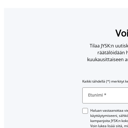
Voi
Tilaa JYSK:n uutisk
räätälöidään h
kuukausittaiseen ar
Kaikki tähdellä (*) merkityt k
Etunimi
*
Haluan vastaanottaa vies
käyttäytymiseeni, sähkö
kampanjoita JYSK:n kok
Voin lukea lisää siitä, m