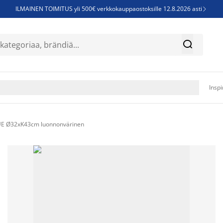
ILMAINEN TOIMITUS yli 500€ verkkokauppaostoksille 12.8.2026 asti

Parempiin uniin - Säästä jopa 60%


Sijauspatjoja - Säästä jopa 60%

Jenkkisänkyjä - Säästä jopa 60%

Inspi
E Ø32xK43cm luonnonvärinen