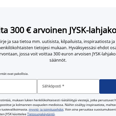
ta 300 € arvoinen JYSK-lahjako
irje ja saa tietoa mm. uutisista, kilpailuista, inspiraatiosta ja
enkilökohtaisten tietojesi mukaan. Hyväksyessäsi ehdot osa
vontaan, jossa voit voittaa 300 euron arvoisen JYSK-lahjakor
säännöt.
entät ovat pakollisia.
Sähköposti
*
tintää, mukaan lukien henkilökohtaisesti räätälöityjä viestejä, jotka perustuvat he
postitse ja kolmannen osapuolen medioissa. Näihin sisältyy inspiraatiota, mahtavi
o tuotevalikoimasta.
myynti- ja toimitusehdot
. Voin aina peruuttaa suostumukseni 
iten JYSK käsittelee
Tietosuojakäytäntö
.