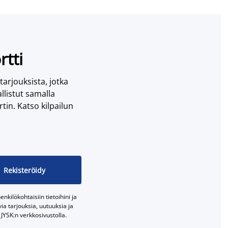
rtti
 tarjouksista, jotka
llistut samalla
tin. Katso kilpailun
Rekisteröidy
nkilökohtaisiin tietoihini ja
a tarjouksia, uutuuksia ja
JYSK:n verkkosivustolla.