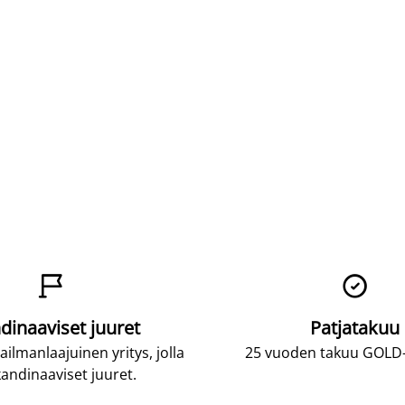


dinaaviset juuret
Patjatakuu
lmanlaajuinen yritys, jolla
25 vuoden takuu GOLD-p
andinaaviset juuret.