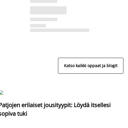
Katso kaikki oppaat ja blogit
S
Patjojen erilaiset jousityypit: Löydä itsellesi
sopiva tuki