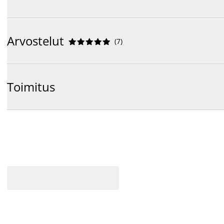
Arvostelut
(
7
)










Toimitus