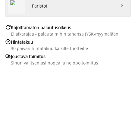
Paristot


Rajoittamaton palautusoikeus
Ei aikarajaa - palauta mihin tahansa JYSK-myymälään

Hintatakuu
30 päivän hintatakuu kaikille tuotteille

Joustava toimitus
Sinun valitsemasi nopea ja helppo toimitus