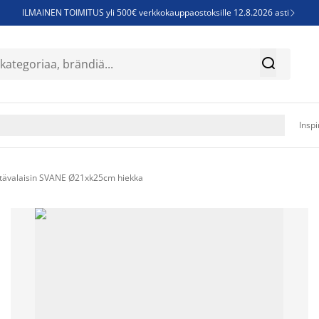
ILMAINEN TOIMITUS yli 500€ verkkokauppaostoksille 12.8.2026 asti

Parempiin uniin - Säästä jopa 60%


Sijauspatjoja - Säästä jopa 60%

Jenkkisänkyjä - Säästä jopa 60%

Inspi
ytävalaisin SVANE Ø21xk25cm hiekka