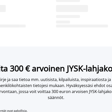
ta 300 € arvoinen JYSK-lahjako
irje ja saa tietoa mm. uutisista, kilpailuista, inspiraatiosta ja
enkilökohtaisten tietojesi mukaan. Hyväksyessäsi ehdot osa
vontaan, jossa voit voittaa 300 euron arvoisen JYSK-lahjakor
säännöt.
entät ovat pakollisia.