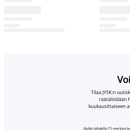
Voi
Tilaa JYSK:n uutisk
räätälöidään h
kuukausittaiseen ar
Kaikki tähdellä (*) merkityt k