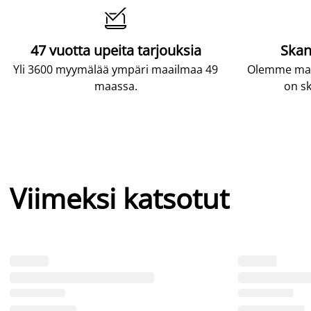

47 vuotta upeita tarjouksia
Skan
Yli 3600 myymälää ympäri maailmaa 49
Olemme maai
maassa.
on sk
Viimeksi katsotut