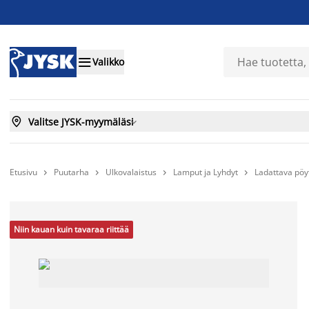

Valikko

Valitse JYSK-myymäläsi

Etusivu
Puutarha
Ulkovalaistus
Lamput ja Lyhdyt
Ladattava pö




Niin kauan kuin tavaraa riittää