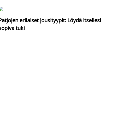
S
Patjojen erilaiset jousityypit: Löydä itsellesi
sopiva tuki