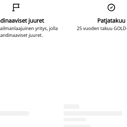


dinaaviset juuret
Patjatakuu
lmanlaajuinen yritys, jolla
25 vuoden takuu GOLD-p
andinaaviset juuret.