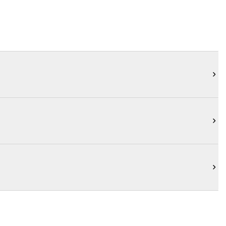


