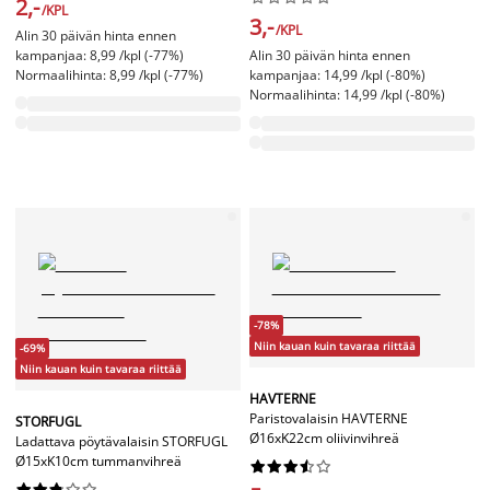
2,-
/KPL
3,-
/KPL
Alin 30 päivän hinta ennen
kampanjaa: 8,99 /kpl (-77%)
Alin 30 päivän hinta ennen
Normaalihinta: 8,99 /kpl (-77%)
kampanjaa: 14,99 /kpl (-80%)
Normaalihinta: 14,99 /kpl (-80%)
-78%
Niin kauan kuin tavaraa riittää
-69%
Niin kauan kuin tavaraa riittää
HAVTERNE
Paristovalaisin HAVTERNE
STORFUGL
Ø16xK22cm oliivinvihreä
Ladattava pöytävalaisin STORFUGL
Ø15xK10cm tummanvihreä



















