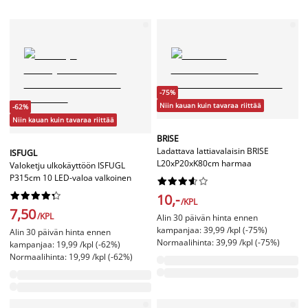
-75%
Niin kauan kuin tavaraa riittää
-62%
Niin kauan kuin tavaraa riittää
BRISE
Ladattava lattiavalaisin BRISE
ISFUGL
L20xP20xK80cm harmaa
Valoketju ulkokäyttöön ISFUGL
P315cm 10 LED-valoa valkoinen




















10,-
/KPL
7,50
/KPL
Alin 30 päivän hinta ennen
kampanjaa: 39,99 /kpl (-75%)
Alin 30 päivän hinta ennen
Normaalihinta: 39,99 /kpl (-75%)
kampanjaa: 19,99 /kpl (-62%)
Normaalihinta: 19,99 /kpl (-62%)