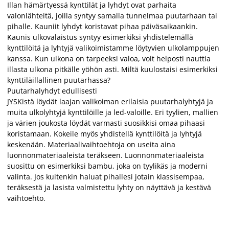
Illan hämärtyessä kynttilät ja lyhdyt ovat parhaita
valonlähteitä, joilla syntyy samalla tunnelmaa puutarhaan tai
pihalle. Kauniit lyhdyt koristavat pihaa päiväsaikaankin.
Kaunis ulkovalaistus syntyy esimerkiksi yhdistelemällä
kynttilöitä ja lyhtyjä valikoimistamme löytyvien ulkolamppujen
kanssa. Kun ulkona on tarpeeksi valoa, voit helposti nauttia
illasta ulkona pitkälle yöhön asti. Miltä kuulostaisi esimerkiksi
kynttiläillallinen puutarhassa?
Puutarhalyhdyt edullisesti
JYSKistä löydät laajan valikoiman erilaisia puutarhalyhtyjä ja
muita ulkolyhtyjä kynttilöille ja led-valoille. Eri tyylien, mallien
ja värien joukosta löydät varmasti suosikkisi omaa pihaasi
koristamaan. Kokeile myös yhdistellä kynttilöitä ja lyhtyjä
keskenään. Materiaalivaihtoehtoja on useita aina
luonnonmateriaaleista teräkseen. Luonnonmateriaaleista
suosittu on esimerkiksi bambu, joka on tyylikäs ja moderni
valinta. Jos kuitenkin haluat pihallesi jotain klassisempaa,
teräksestä ja lasista valmistettu lyhty on näyttävä ja kestävä
vaihtoehto.