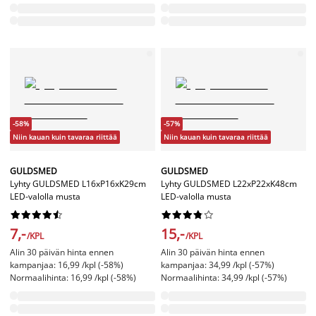
-58%
-57%
Niin kauan kuin tavaraa riittää
Niin kauan kuin tavaraa riittää
GULDSMED
GULDSMED
Lyhty GULDSMED L16xP16xK29cm
Lyhty GULDSMED L22xP22xK48cm
LED-valolla musta
LED-valolla musta




















7,-
15,-
/KPL
/KPL
Alin 30 päivän hinta ennen
Alin 30 päivän hinta ennen
kampanjaa: 16,99 /kpl (-58%)
kampanjaa: 34,99 /kpl (-57%)
Normaalihinta: 16,99 /kpl (-58%)
Normaalihinta: 34,99 /kpl (-57%)