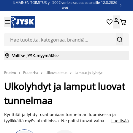
ILMAINEN TOIMITUS yli 500€ verkkokauppaostoksille 12.8.2026

asti
Parempiin uniin - Säästä jopa 60%





Sijauspatjoja - Säästä jopa 60%

Jenkkisänkyjä - Säästä jopa 60%



Valitse JYSK-myymäläsi

Etusivu
Puutarha
Ulkovalaistus
Lamput ja Lyhdyt



Ulkolyhdyt ja lamput luovat
tunnelmaa
Kynttilät ja lyhdyt ovat omiaan tunnelman luomisessa ja
tyylikkäitä myös ulkotiloissa. Ne paitsi tuovat valoa
...
Lue lisää
hämärtyviin iltoihin, luovat ne myös kodikkaan ja upean