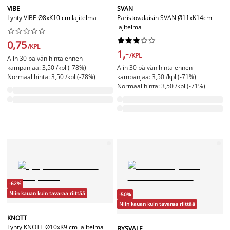
VIBE
SVAN
Lyhty VIBE Ø8xK10 cm lajitelma
Paristovalaisin SVAN Ø11xK14cm
lajitelma




















0,75
/KPL
1,-
/KPL
Alin 30 päivän hinta ennen
kampanjaa: 3,50 /kpl (-78%)
Alin 30 päivän hinta ennen
Normaalihinta: 3,50 /kpl (-78%)
kampanjaa: 3,50 /kpl (-71%)
Normaalihinta: 3,50 /kpl (-71%)
-62%
Niin kauan kuin tavaraa riittää
-50%
Niin kauan kuin tavaraa riittää
KNOTT
Lyhty KNOTT Ø10xK9 cm lajitelma
BYSVALE