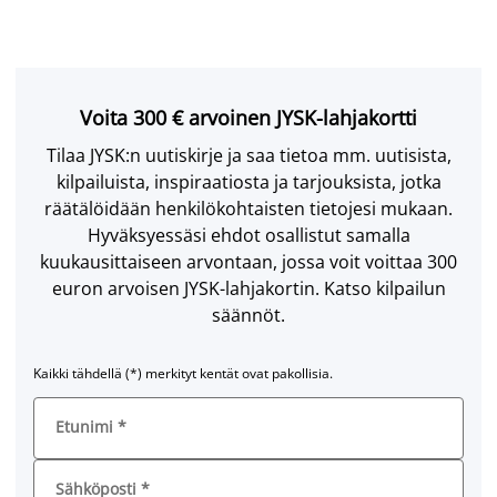
Voita 300 € arvoinen JYSK-lahjakortti
Tilaa JYSK:n uutiskirje ja saa tietoa mm. uutisista,
kilpailuista, inspiraatiosta ja tarjouksista, jotka
räätälöidään henkilökohtaisten tietojesi mukaan.
Hyväksyessäsi ehdot osallistut samalla
kuukausittaiseen arvontaan, jossa voit voittaa 300
euron arvoisen JYSK-lahjakortin. Katso kilpailun
säännöt.
Kaikki tähdellä (*) merkityt kentät ovat pakollisia.
Etunimi
*
Sähköposti
*