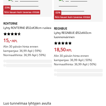
-59%
Niin kauan kuin tavaraa riittää
-50%
Niin kauan kuin tavaraa riittää
ROVTERNE
Lyhty ROVTERNE Ø32xK38cm ruskea
REGNBUE
Lyhty REGNBUE Ø32xK43cm










luonnonvärinen
15,-
/KPL










Alin 30 päivän hinta ennen
18,50
/KPL
kampanjaa: 36,99 /kpl (-59%)
Normaalihinta: 36,99 /kpl (-59%)
Alin 30 päivän hinta ennen
kampanjaa: 36,99 /kpl (-50%)
Normaalihinta: 36,99 /kpl (-50%)
Luo tunnelmaa lyhtyjen avulla