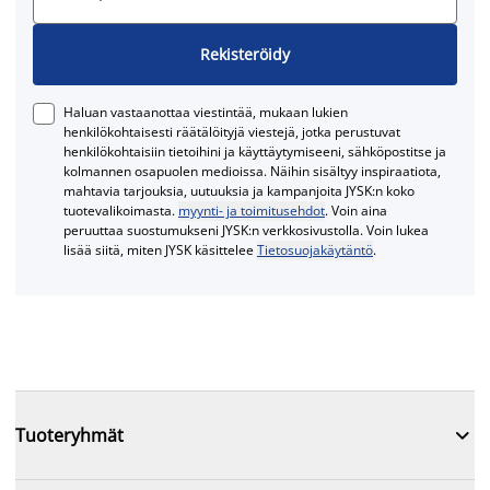
Rekisteröidy
Haluan vastaanottaa viestintää, mukaan lukien
henkilökohtaisesti räätälöityjä viestejä, jotka perustuvat
henkilökohtaisiin tietoihini ja käyttäytymiseeni, sähköpostitse ja
kolmannen osapuolen medioissa. Näihin sisältyy inspiraatiota,
mahtavia tarjouksia, uutuuksia ja kampanjoita JYSK:n koko
tuotevalikoimasta.
myynti- ja toimitusehdot
. Voin aina
peruuttaa suostumukseni JYSK:n verkkosivustolla. Voin lukea
lisää siitä, miten JYSK käsittelee
Tietosuojakäytäntö
.

Tuoteryhmät