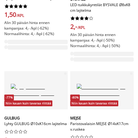
LED-tuikkukynttilät BYSVALE Ø8xK8










cm lajitelma
1,50
/KPL










Alin 30 päivän hinta ennen
2,-
/KPL
kampanjaa: 4,- /kpl (-62%)
Normaalihinta: 4,- /kpl (-62%)
Alin 30 päivän hinta ennen
kampanjaa: 4,- /kpl (-50%)
Normaalihinta: 4,- /kpl (-50%)
-77%
-80%
Niin kauan kuin tavaraa riittää
Niin kauan kuin tavaraa riittää
GULBUG
MEJSE
Lyhty GULBUG Ø10xK16cm lajitelma
Paristovalaisin MEJSE Ø14xK17cm
v.ruskea



















