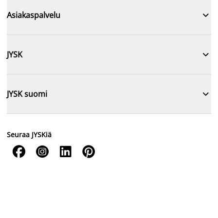

Asiakaspalvelu

JYSK

JYSK suomi
Seuraa JYSKiä



