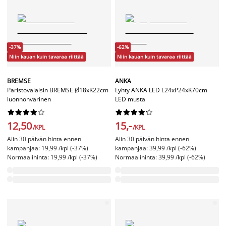
-37%
-62%
Niin kauan kuin tavaraa riittää
Niin kauan kuin tavaraa riittää
BREMSE
ANKA
Paristovalaisin BREMSE Ø18xK22cm
Lyhty ANKA LED L24xP24xK70cm
luonnonvärinen
LED musta




















12,50
15,-
/KPL
/KPL
Alin 30 päivän hinta ennen
Alin 30 päivän hinta ennen
kampanjaa: 19,99 /kpl (-37%)
kampanjaa: 39,99 /kpl (-62%)
Normaalihinta: 19,99 /kpl (-37%)
Normaalihinta: 39,99 /kpl (-62%)