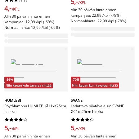
5,-
/KPL
4,-
/KPL
Alin 30 päivän hinta ennen
kampanjaa: 22,99 /kpl (-78%)
Alin 30 päivän hinta ennen
Normaalihinta: 22,99 /kpl (-78%)
kampanjaa: 12,99 /kpl (-69%)
Normaalihinta: 12,99 /kpl (-69%)
-56%
-70%
Niin kauan kuin tavaraa riittää
Niin kauan kuin tavaraa riittää
HUMLEBI
SVANE
Pöytälamppu HUMLEBI Ø11xK25cm
Ladattava pöytävalaisin SVANE
hiekka
Ø21xk25cm hiekka




















5,-
5,-
/KPL
/KPL
Alin 30 päivän hinta ennen
Alin 30 päivän hinta ennen