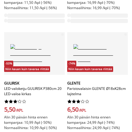
kampanjaa: 11,50 /kpl (-56%)
kampanjaa: 16,99 /kpl (-70%)
Normaalihinta: 11,50 /kpl (-56%)
Normaalihinta: 16,99 /kpl (-70%)
-50%
-74%
Niin kauan kuin tavaraa riittää
Niin kauan kuin tavaraa riittää
GULIRISK
GLENTE
LED-valoketju GULIRISK P380cm 20
Paristovalaisin GLENTE Ø18xK28cm
LED-valoa kirkas
lajitelma




















5,50
6,50
/KPL
/KPL
Alin 30 päivän hinta ennen
Alin 30 päivän hinta ennen
kampanjaa: 10,99 /kpl (-50%)
kampanjaa: 24,99 /kpl (-74%)
Normaalihinta: 10,99 /kpl (-50%)
Normaalihinta: 24,99 /kpl (-74%)