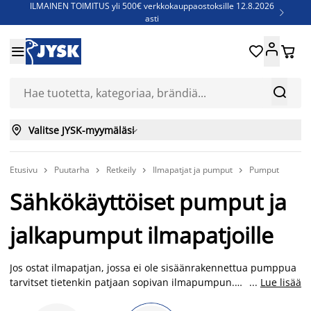
ILMAINEN TOIMITUS yli 500€ verkkokauppaostoksille 12.8.2026

asti
Parempiin uniin - Säästä jopa 60%





Sijauspatjoja - Säästä jopa 60%

Jenkkisänkyjä - Säästä jopa 60%



Valitse JYSK-myymäläsi

Etusivu
Puutarha
Retkeily
Ilmapatjat ja pumput
Pumput




Sähkökäyttöiset pumput ja
jalkapumput ilmapatjoille
Jos ostat ilmapatjan, jossa ei ole sisäänrakennettua pumppua
tarvitset tietenkin patjaan sopivan ilmapumpun.
...
Lue lisää
Valikoimastamme löydät kätevän jalkapumpun, käsipumpun