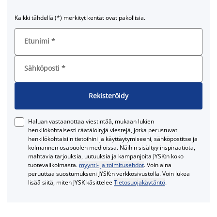
Kaikki tähdellä (*) merkityt kentät ovat pakollisia.
Etunimi
*
Sähköposti
*
Rekisteröidy
Haluan vastaanottaa viestintää, mukaan lukien
henkilökohtaisesti räätälöityjä viestejä, jotka perustuvat
henkilökohtaisiin tietoihini ja käyttäytymiseeni, sähköpostitse ja
kolmannen osapuolen medioissa. Näihin sisältyy inspiraatiota,
mahtavia tarjouksia, uutuuksia ja kampanjoita JYSK:n koko
tuotevalikoimasta.
myynti- ja toimitusehdot
. Voin aina
peruuttaa suostumukseni JYSK:n verkkosivustolla. Voin lukea
lisää siitä, miten JYSK käsittelee
Tietosuojakäytäntö
.