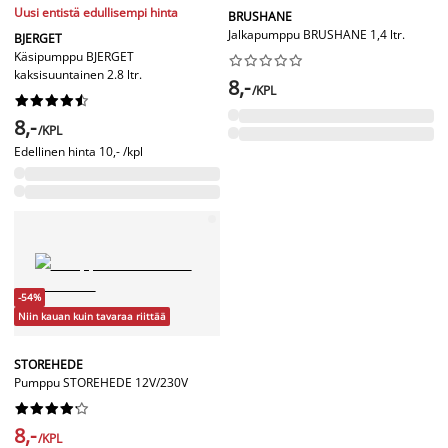
Uusi entistä edullisempi hinta
BRUSHANE
Jalkapumppu BRUSHANE 1,4 ltr.
BJERGET
Käsipumppu BJERGET










kaksisuuntainen 2.8 ltr.
8,-
/KPL










8,-
/KPL
Edellinen hinta
10,- /kpl
-54%
Niin kauan kuin tavaraa riittää
STOREHEDE
Pumppu STOREHEDE 12V/230V










8,-
/KPL