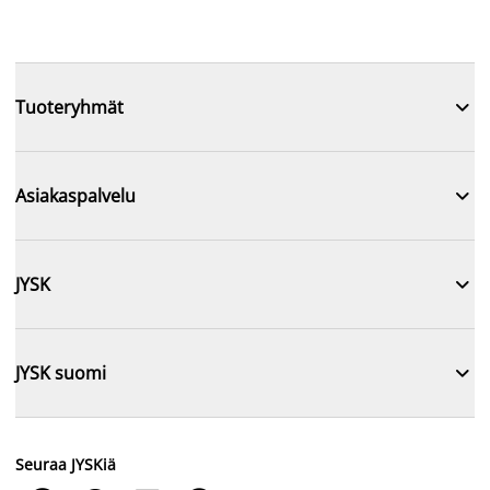

Tuoteryhmät

Asiakaspalvelu

JYSK

JYSK suomi
Seuraa JYSKiä