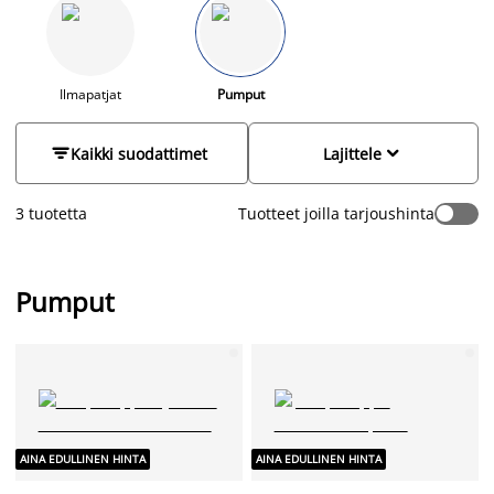
sekä sähkökäyttöisen ilmapumpun ilmapatjallesi aina
edulliseen hintaan. Tutustu valikoimaamme ja osta sopiva
pumppu verkkokaupastamme tai
lähimmästä myymälästäsi.
Ilmapatjat
Pumput


Kaikki suodattimet
Lajittele
3 tuotetta
Tuotteet joilla tarjoushinta
Pumput
AINA EDULLINEN HINTA
AINA EDULLINEN HINTA