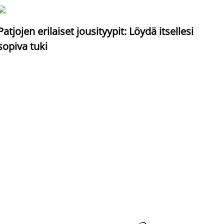
S
Patjojen erilaiset jousityypit: Löydä itsellesi
sopiva tuki