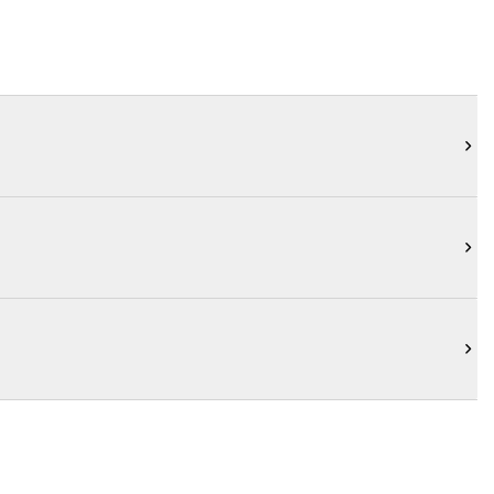


