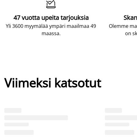

47 vuotta upeita tarjouksia
Skan
Yli 3600 myymälää ympäri maailmaa 49
Olemme maai
maassa.
on sk
Viimeksi katsotut