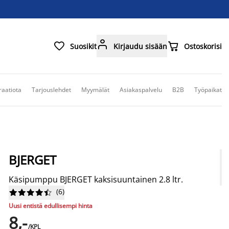



Suosikit
Kirjaudu sisään
Ostoskorisi
raatiota
Tarjouslehdet
Myymälät
Asiakaspalvelu
B2B
Työpaikat
BJERGET
Käsipumppu BJERGET kaksisuuntainen 2.8 ltr.
(
6
)










Uusi entistä edullisempi hinta
8,-
/KPL