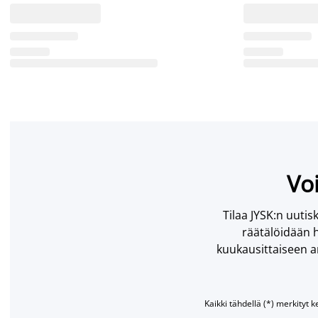
Voi
Tilaa JYSK:n uutisk
räätälöidään h
kuukausittaiseen ar
Kaikki tähdellä (*) merkityt k