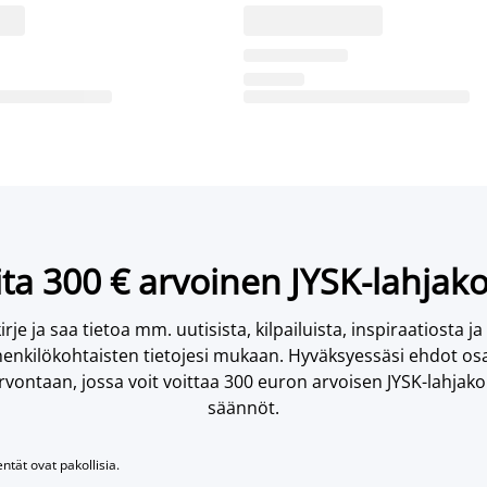
ta 300 € arvoinen JYSK-lahjako
irje ja saa tietoa mm. uutisista, kilpailuista, inspiraatiosta ja
enkilökohtaisten tietojesi mukaan. Hyväksyessäsi ehdot osa
vontaan, jossa voit voittaa 300 euron arvoisen JYSK-lahjakor
säännöt.
entät ovat pakollisia.