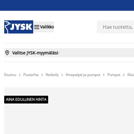

Valikko

Valitse JYSK-myymäläsi

Etusivu
Puutarha
Retkeily
Ilmapatjat ja pumput
Pumput
Käs





AINA EDULLINEN HINTA