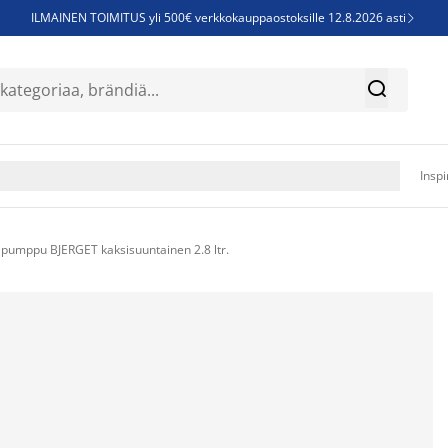
ILMAINEN TOIMITUS yli 500€ verkkokauppaostoksille 12.8.2026 asti

Parempiin uniin - Säästä jopa 60%


Sijauspatjoja - Säästä jopa 60%

Jenkkisänkyjä - Säästä jopa 60%

Inspi
ipumppu BJERGET kaksisuuntainen 2.8 ltr.