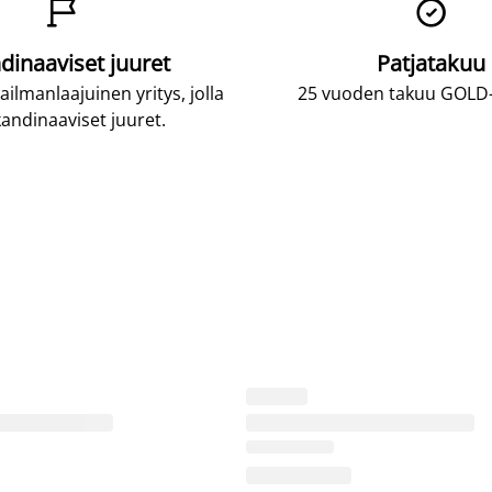


dinaaviset juuret
Patjatakuu
lmanlaajuinen yritys, jolla
25 vuoden takuu GOLD-p
andinaaviset juuret.