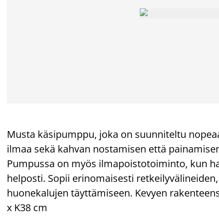
Musta käsipumppu, joka on suunniteltu nopeaa
ilmaa sekä kahvan nostamisen että painamisen
Pumpussa on myös ilmapoistotoiminto, kun halu
helposti. Sopii erinomaisesti retkeilyvälineiden,
huonekalujen täyttämiseen. Kevyen rakenteensa 
x K38 cm