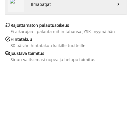
Ilmapatjat


Rajoittamaton palautusoikeus
Ei aikarajaa - palauta mihin tahansa JYSK-myymälään

Hintatakuu
30 päivän hintatakuu kaikille tuotteille

Joustava toimitus
Sinun valitsemasi nopea ja helppo toimitus