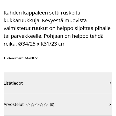
Kahden kappaleen setti ruskeita
kukkaruukkuja. Kevyestä muovista
valmistetut ruukut on helppo sijoittaa pihalle
tai parvekkeelle. Pohjaan on helppo tehdä
reikä. Ø34/25 x K31/23 cm
Tuotenumero: 6426072
Lisätiedot

Arvostelut
(
0
)










