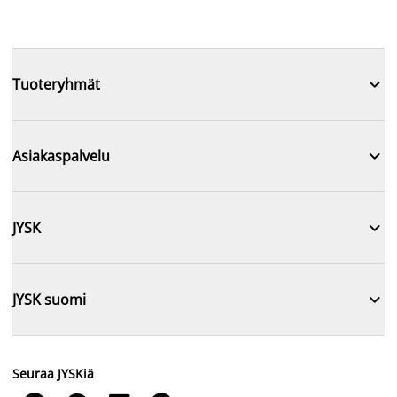

Tuoteryhmät

Asiakaspalvelu

JYSK

JYSK suomi
Seuraa JYSKiä