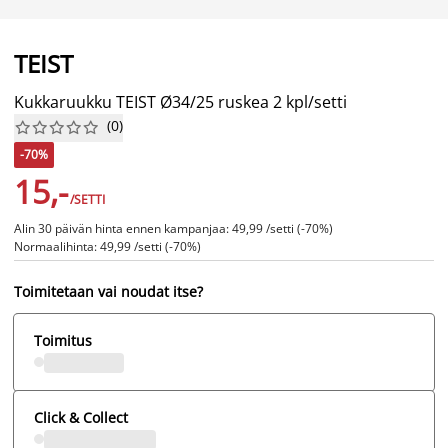
TEIST
Kukkaruukku TEIST Ø34/25 ruskea 2 kpl/setti
(
0
)










-70%
15,-
/SETTI
Alin 30 päivän hinta ennen kampanjaa: 49,99 /setti (-70%)
Normaalihinta: 49,99 /setti (-70%)
Toimitetaan vai noudat itse?
Toimitus
Click & Collect