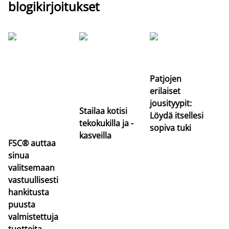
blogikirjoitukset
Si
uu
va
Patjojen
erilaiset
jousityypit:
Stailaa kotisi
Löydä itsellesi
tekokukilla ja -
sopiva tuki
kasveilla
FSC® auttaa
sinua
valitsemaan
vastuullisesti
hankitusta
puusta
valmistettuja
tuotteita