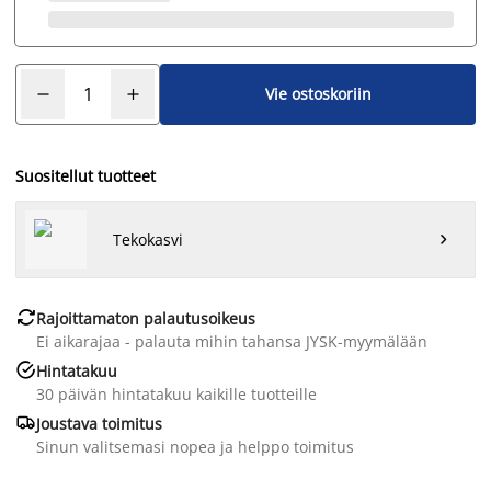
Vie ostoskoriin
Suositellut tuotteet
Tekokasvi


Rajoittamaton palautusoikeus
Ei aikarajaa - palauta mihin tahansa JYSK-myymälään

Hintatakuu
30 päivän hintatakuu kaikille tuotteille

Joustava toimitus
Sinun valitsemasi nopea ja helppo toimitus