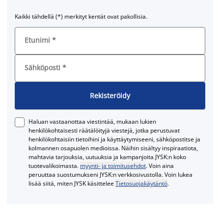
Kaikki tähdellä (*) merkityt kentät ovat pakollisia.
Etunimi
*
Sähköposti
*
Rekisteröidy
Haluan vastaanottaa viestintää, mukaan lukien
henkilökohtaisesti räätälöityjä viestejä, jotka perustuvat
henkilökohtaisiin tietoihini ja käyttäytymiseeni, sähköpostitse ja
kolmannen osapuolen medioissa. Näihin sisältyy inspiraatiota,
mahtavia tarjouksia, uutuuksia ja kampanjoita JYSK:n koko
tuotevalikoimasta.
myynti- ja toimitusehdot
. Voin aina
peruuttaa suostumukseni JYSK:n verkkosivustolla. Voin lukea
lisää siitä, miten JYSK käsittelee
Tietosuojakäytäntö
.