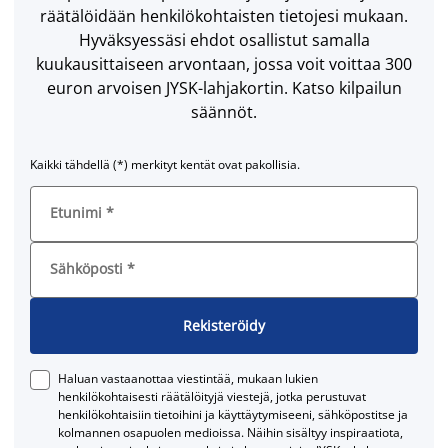
räätälöidään henkilökohtaisten tietojesi mukaan.
Hyväksyessäsi ehdot osallistut samalla
kuukausittaiseen arvontaan, jossa voit voittaa 300
euron arvoisen JYSK-lahjakortin. Katso kilpailun
säännöt.
Kaikki tähdellä (*) merkityt kentät ovat pakollisia.
Etunimi
*
Sähköposti
*
Rekisteröidy
Haluan vastaanottaa viestintää, mukaan lukien
henkilökohtaisesti räätälöityjä viestejä, jotka perustuvat
henkilökohtaisiin tietoihini ja käyttäytymiseeni, sähköpostitse ja
kolmannen osapuolen medioissa. Näihin sisältyy inspiraatiota,