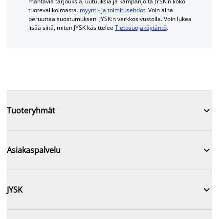
mahtavia tarjouksia, uutuuksia ja kampanjoita JYSK:n koko
tuotevalikoimasta.
myynti- ja toimitusehdot
. Voin aina
peruuttaa suostumukseni JYSK:n verkkosivustolla. Voin lukea
lisää siitä, miten JYSK käsittelee
Tietosuojakäytäntö
.

Tuoteryhmät

Asiakaspalvelu

JYSK