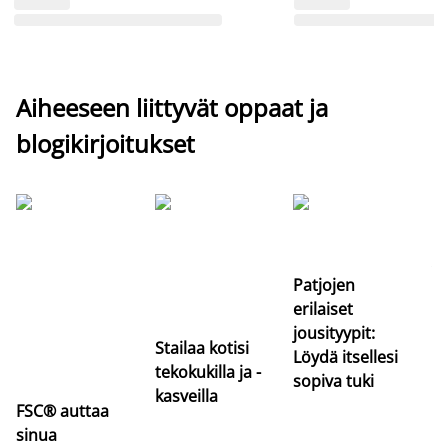
Aiheeseen liittyvät oppaat ja
blogikirjoitukset
Si
uu
va
Patjojen
erilaiset
jousityypit:
Stailaa kotisi
Löydä itsellesi
tekokukilla ja -
sopiva tuki
kasveilla
FSC® auttaa
sinua