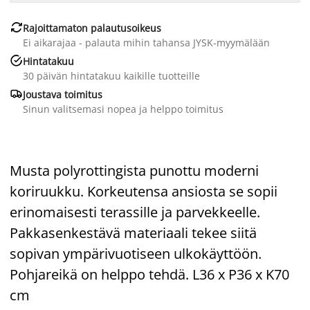

Rajoittamaton palautusoikeus
Ei aikarajaa - palauta mihin tahansa JYSK-myymälään

Hintatakuu
30 päivän hintatakuu kaikille tuotteille

Joustava toimitus
Sinun valitsemasi nopea ja helppo toimitus
Musta polyrottingista punottu moderni
koriruukku. Korkeutensa ansiosta se sopii
erinomaisesti terassille ja parvekkeelle.
Pakkasenkestävä materiaali tekee siitä
sopivan ympärivuotiseen ulkokäyttöön.
Pohjareikä on helppo tehdä. L36 x P36 x K70
cm