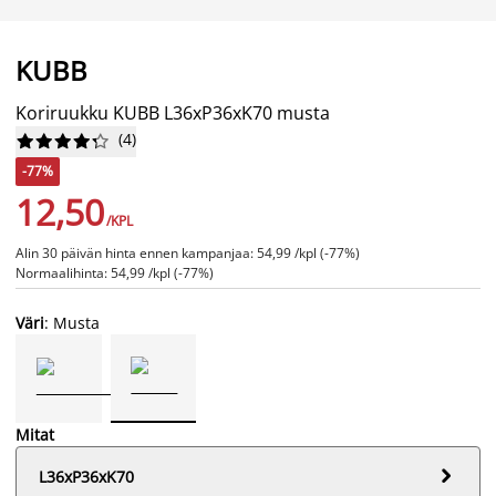
KUBB
Koriruukku KUBB L36xP36xK70 musta
(
4
)










-77%
12,50
/KPL
Alin 30 päivän hinta ennen kampanjaa: 54,99 /kpl (-77%)
Normaalihinta: 54,99 /kpl (-77%)
Väri
: Musta
Mitat

L36xP36xK70