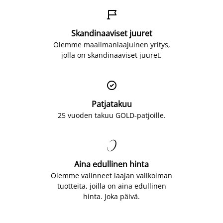

Skandinaaviset juuret
Olemme maailmanlaajuinen yritys,
jolla on skandinaaviset juuret.

Patjatakuu
25 vuoden takuu GOLD-patjoille.

Aina edullinen hinta
Olemme valinneet laajan valikoiman
tuotteita, joilla on aina edullinen
hinta. Joka päivä.