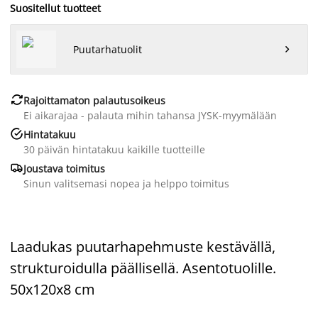
Suositellut tuotteet
Puutarhatuolit


Rajoittamaton palautusoikeus
Ei aikarajaa - palauta mihin tahansa JYSK-myymälään

Hintatakuu
30 päivän hintatakuu kaikille tuotteille

Joustava toimitus
Sinun valitsemasi nopea ja helppo toimitus
Laadukas puutarhapehmuste kestävällä,
strukturoidulla
päällisellä. Asentotuolille.
50x120x8 cm