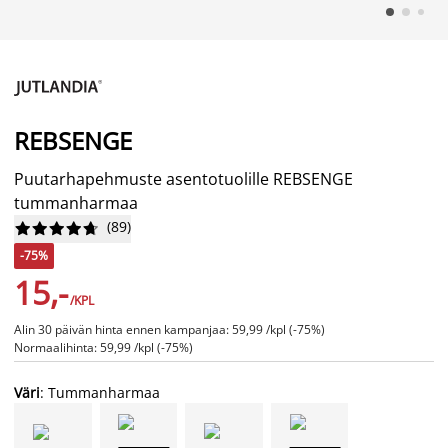
REBSENGE
Puutarhapehmuste asentotuolille REBSENGE
tummanharmaa
(
89
)










-75%
15,-
/KPL
Alin 30 päivän hinta ennen kampanjaa: 59,99 /kpl (-75%)
Normaalihinta: 59,99 /kpl (-75%)
Väri
: Tummanharmaa