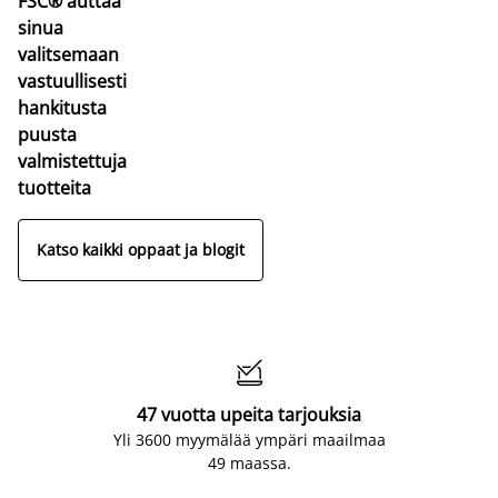
FSC® auttaa
sinua
valitsemaan
vastuullisesti
hankitusta
puusta
valmistettuja
tuotteita
Katso kaikki oppaat ja blogit

47 vuotta upeita tarjouksia
Yli 3600 myymälää ympäri maailmaa
49 maassa.