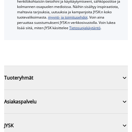
henkilökohtaisiin tietoihini ja käyttäytymiseeni, sähköpostitse ja
kolmannen osapuolen medioissa. Näihin sisältyy inspiraatiota,
mahtavia tarjouksia, uutuuksia ja kampanjoita JYSK:n koko
tuotevalikoimasta.
myynti- ja toimitusehdot
. Voin aina
peruuttaa suostumukseni JYSK:n verkkosivustolla. Voin lukea
lisää siitä, miten JYSK käsittelee
Tietosuojakäytäntö
.

Tuoteryhmät

Asiakaspalvelu

JYSK