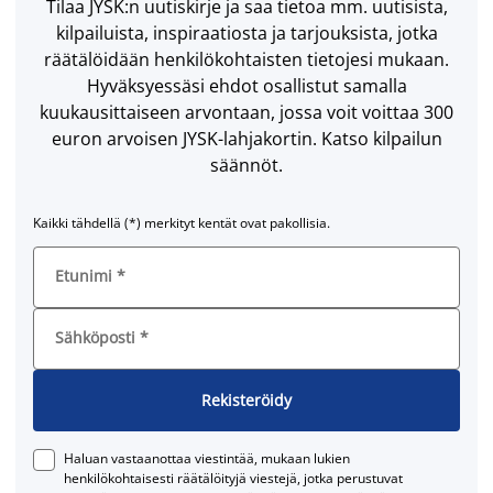
Tilaa JYSK:n uutiskirje ja saa tietoa mm. uutisista,
kilpailuista, inspiraatiosta ja tarjouksista, jotka
räätälöidään henkilökohtaisten tietojesi mukaan.
Hyväksyessäsi ehdot osallistut samalla
kuukausittaiseen arvontaan, jossa voit voittaa 300
euron arvoisen JYSK-lahjakortin. Katso kilpailun
säännöt.
Kaikki tähdellä (*) merkityt kentät ovat pakollisia.
Etunimi
*
Sähköposti
*
Rekisteröidy
Haluan vastaanottaa viestintää, mukaan lukien
henkilökohtaisesti räätälöityjä viestejä, jotka perustuvat