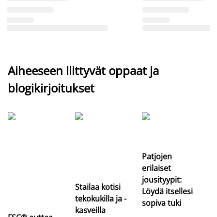
Aiheeseen liittyvät oppaat ja
blogikirjoitukset
Si
uu
va
Patjojen
erilaiset
jousityypit:
Stailaa kotisi
Löydä itsellesi
tekokukilla ja -
sopiva tuki
kasveilla