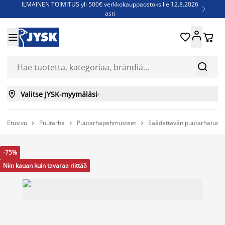
ILMAINEN TOIMITUS yli 500€ verkkokauppaostoksille 12.8.2026

asti
Parempiin uniin - Säästä jopa 60%





Sijauspatjoja - Säästä jopa 60%

Jenkkisänkyjä - Säästä jopa 60%



Valitse JYSK-myymäläsi

Etusivu
Puutarha
Puutarhapehmusteet
Säädettävän puutarhatuoli



-75%
Niin kauan kuin tavaraa riittää