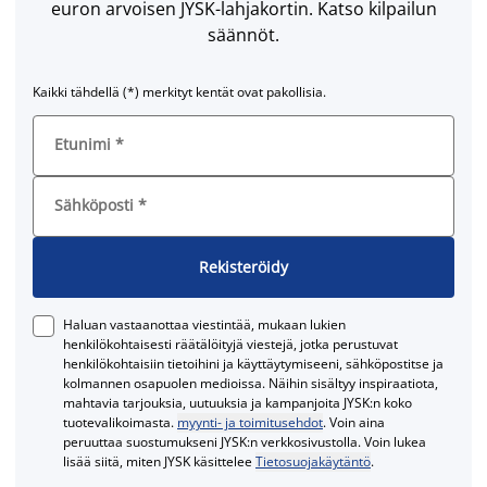
euron arvoisen JYSK-lahjakortin. Katso kilpailun
säännöt.
Kaikki tähdellä (*) merkityt kentät ovat pakollisia.
Etunimi
*
Sähköposti
*
Rekisteröidy
Haluan vastaanottaa viestintää, mukaan lukien
henkilökohtaisesti räätälöityjä viestejä, jotka perustuvat
henkilökohtaisiin tietoihini ja käyttäytymiseeni, sähköpostitse ja
kolmannen osapuolen medioissa. Näihin sisältyy inspiraatiota,
mahtavia tarjouksia, uutuuksia ja kampanjoita JYSK:n koko
tuotevalikoimasta.
myynti- ja toimitusehdot
. Voin aina
peruuttaa suostumukseni JYSK:n verkkosivustolla. Voin lukea
lisää siitä, miten JYSK käsittelee
Tietosuojakäytäntö
.