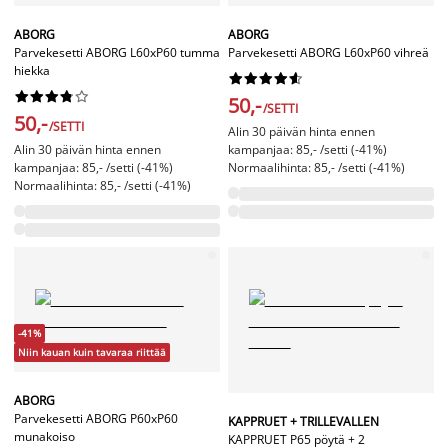
ABORG
ABORG
Parvekesetti ABORG L60xP60 tumma
Parvekesetti ABORG L60xP60 vihreä
hiekka




















50,-
/SETTI
50,-
/SETTI
Alin 30 päivän hinta ennen
Alin 30 päivän hinta ennen
kampanjaa: 85,- /setti (-41%)
kampanjaa: 85,- /setti (-41%)
Normaalihinta: 85,- /setti (-41%)
Normaalihinta: 85,- /setti (-41%)
-41%
Niin kauan kuin tavaraa riittää
ABORG
Parvekesetti ABORG P60xP60
KAPPRUET + TRILLEVALLEN
munakoiso
KAPPRUET P65 pöytä + 2