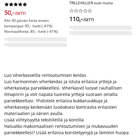
TRILLEVALLEN tuoli musta




















50,-
/SETTI
110,-
/SETTI
Alin 30 päivän hinta ennen
kampanjaa: 85,- /setti (-41%)
Normaalihinta: 85,- /setti (-41%)
Luo viherkasveilla rentoutumisen keidas
Luo harmoninen viherkeidas ja istuta erilaisia yrttejä ja
viherkasveja parvekkeellesi. Viherkasvit luovat rauhallisen
ilmapiirin ja voit napata tuoreita yrttejä suoraan omalta
parvekkeeltasi. Yhdistele erilaisia kukkaruukkuja ja
viherkasveja keskenään luodaksesi kontrastia erilaisten
materiaalien ja värien avulla.
Lisää viihtyisyyttä tekstiileillä ja koreilla
Haluatko maksimaalisen rentoutumisen ja mukavuuden
parvekkeellesi? Lisää erilaisia koristetyynyjä ja lämmin huopa