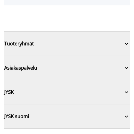

Tuoteryhmät

Asiakaspalvelu

JYSK

JYSK suomi