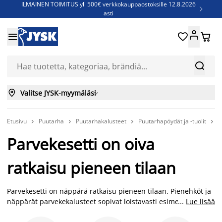
ILMAINEN TOIMITUS yli 500€ verkkokauppaostoksille 12.8.2026

asti
Parempiin uniin - Säästä jopa 60%





Sijauspatjoja - Säästä jopa 60%

Jenkkisänkyjä - Säästä jopa 60%



Valitse JYSK-myymäläsi

Etusivu
Puutarha
Puutarhakalusteet
Puutarhapöydät ja -tuolit
P




Parvekesetti on oiva
ratkaisu pieneen tilaan
Parvekesetti on näppärä ratkaisu pieneen tilaan. Pienehköt ja
näppärät parvekekalusteet sopivat loistavasti esimerkiksi
...
Lue lisää
kerrostaloasunnon parvekkeelle. Taitettava parvekesetti on