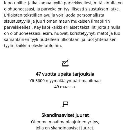
lepotuolille. Jatka samaa tyyliä parvekkeellesi, mitä sinulla on
olohuoneessasi, ja parveke on tyylillisesti sisustuksen jatke.
Erilaisten tekstiilien avulla voit luoda persoonallista
sisustustyyliä ja juuri oman maun mukaisen ilmapiirin
parvekkeellesi. Käy käpi kaikki erilaiset tekstiilit, joita sinulla
on olohuoneessasi, esim. huovat, koristetyynyt, matot ja luo
samanlainen tyyli uudelleen ulkotilaan, ja luot yhtenäisen
tyylin kaikkiin oleskelutiloihin.

47 vuotta upeita tarjouksia
Yli 3600 myymälää ympäri maailmaa
49 maassa.

Skandinaaviset juuret
Olemme maailmanlaajuinen yritys,
jolla on skandinaaviset juuret.