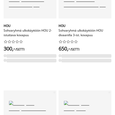
HOU
HOU
Sohvaryhmä ulkokäyttöön HOU 2-
Sohvaryhmä ulkokäyttöön HOU
istuttava kovapuu
divaanilla 3-ist. kovapuu




















300,-
650,-
/SETTI
/SETTI