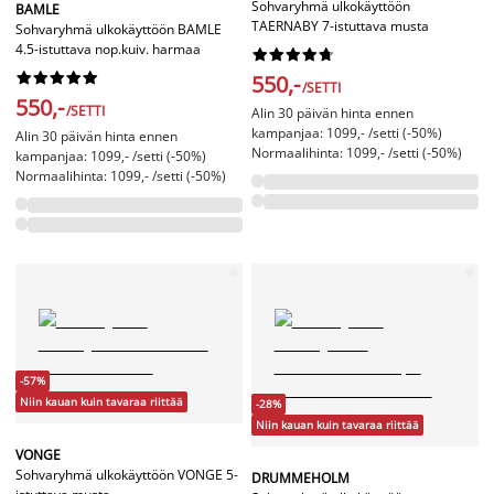
Sohvaryhmä ulkokäyttöön
BAMLE
TAERNABY 7-istuttava musta
Sohvaryhmä ulkokäyttöön BAMLE
4.5-istuttava nop.kuiv. harmaa




















550,-
/SETTI
550,-
/SETTI
Alin 30 päivän hinta ennen
kampanjaa: 1099,- /setti (-50%)
Alin 30 päivän hinta ennen
Normaalihinta: 1099,- /setti (-50%)
kampanjaa: 1099,- /setti (-50%)
Normaalihinta: 1099,- /setti (-50%)
-57%
Niin kauan kuin tavaraa riittää
-28%
Niin kauan kuin tavaraa riittää
VONGE
Sohvaryhmä ulkokäyttöön VONGE 5-
DRUMMEHOLM