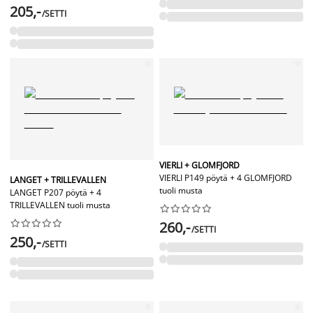
205,-
/SETTI
VIERLI + GLOMFJORD
VIERLI P149 pöytä + 4 GLOMFJORD
LANGET + TRILLEVALLEN
tuoli musta
LANGET P207 pöytä + 4
TRILLEVALLEN tuoli musta




















260,-
/SETTI
250,-
/SETTI