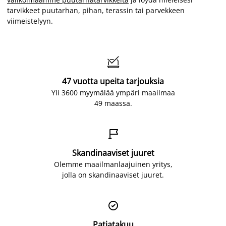
tarvikkeet puutarhan, pihan, terassin tai parvekkeen
viimeistelyyn.

47 vuotta upeita tarjouksia
Yli 3600 myymälää ympäri maailmaa
49 maassa.

Skandinaaviset juuret
Olemme maailmanlaajuinen yritys,
jolla on skandinaaviset juuret.

Patjatakuu