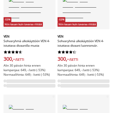
-53%
-53%
Niin kauan kuin tavaraa riittää
Niin kauan kuin tavaraa riittää
VEN
VEN
Sohvaryhmä ulkokäyttöön VEN 4-
Sohvaryhmä ulkokäyttöön VEN 4-
istuttava divaanilla musta
istuttava divaani luonnonvär.




















300,-
300,-
/SETTI
/SETTI
Alin 30 päivän hinta ennen
Alin 30 päivän hinta ennen
kampanjaa: 649,- /setti (-53%)
kampanjaa: 649,- /setti (-53%)
Normaalihinta: 649,- /setti (-53%)
Normaalihinta: 649,- /setti (-53%)