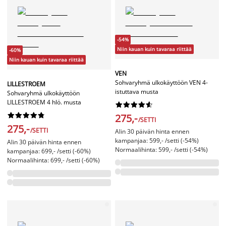
-54%
Niin kauan kuin tavaraa riittää
-60%
Niin kauan kuin tavaraa riittää
VEN
Sohvaryhmä ulkokäyttöön VEN 4-
LILLESTROEM
istuttava musta
Sohvaryhmä ulkokäyttöön
LILLESTROEM 4 hlö. musta




















275,-
/SETTI
275,-
/SETTI
Alin 30 päivän hinta ennen
kampanjaa: 599,- /setti (-54%)
Alin 30 päivän hinta ennen
Normaalihinta: 599,- /setti (-54%)
kampanjaa: 699,- /setti (-60%)
Normaalihinta: 699,- /setti (-60%)