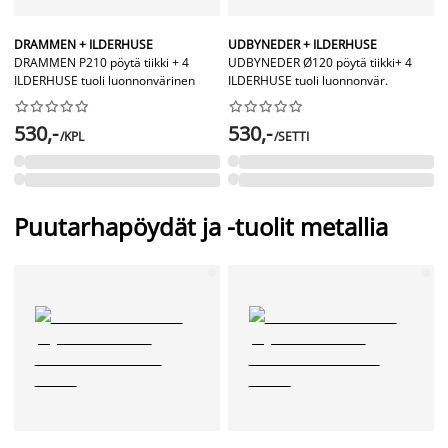
DRAMMEN + ILDERHUSE
UDBYNEDER + ILDERHUSE
DRAMMEN P210 pöytä tiikki + 4
UDBYNEDER Ø120 pöytä tiikki+ 4
ILDERHUSE tuoli luonnonvärinen
ILDERHUSE tuoli luonnonvär.




















530,-
530,-
/KPL
/SETTI
Puutarhapöydät ja -tuolit metallia