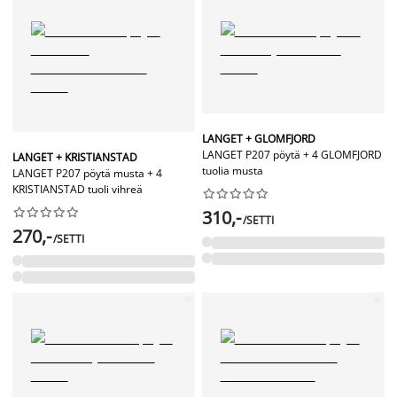
LANGET + GLOMFJORD
LANGET P207 pöytä + 4 GLOMFJORD
LANGET + KRISTIANSTAD
tuolia musta
LANGET P207 pöytä musta + 4
KRISTIANSTAD tuoli vihreä




















310,-
/SETTI
270,-
/SETTI