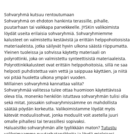
Sohvaryhmä kutsuu rentoutumaan
Sohvaryhmä on ehdoton hankinta terassille, pihalle,
puutarhaan tai vaikkapa parvekkeelle. JYSKin valikoimista
löydät useita erilaisia sohvaryhmiä. Sohvaryhmiemme
kalusteet on valmistettu kestävistä ja erittäin helppohoitoisista
materiaaleista, jotka säilyvät hyvin ulkona säästä riippumatta.
Yleinen tuoleissa ja sohvissa käytetty materiaali on
polyrottinki, joka on valmistettu synteettisistä materiaaleista.
Polyrottinkikalusteet ovat erittäin helppohoitoisia, sillä ne saa
helposti puhdistettua vain vettä ja saippuaa käyttäen, ja niitä
voi pitää huoletta ulkona ympäri vuoden.
Millainen sohvaryhmä kannattaa valita?
Sohvaryhmää valitessa tulee ottaa huomioon käytettävissä
oleva tila, monenko henkilön istuttava sohvaryhmän tulisi olla
sekä mitat. Joissakin sohvaryhmissämme on mahdollista
säätää pöydän korkeutta. Valikoimistamme löydät myös
kätevät moduulisohvat, jonka moduulit voit asetella juuri
omalle pihallesi tai terassillesi sopivaksi.
Haluaisitko sohvaryhmän alle tyylikkään maton?
Tutustu
valikoimaamme puutarhatarvikkeita
ja löydä mieleisesi