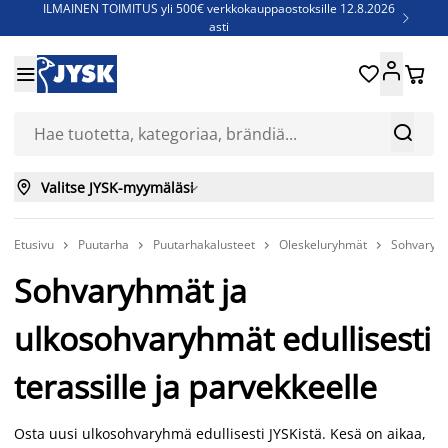
ILMAINEN TOIMITUS yli 500€ verkkokauppaostoksille 12.8.2026

asti
Parempiin uniin - Säästä jopa 60%





Sijauspatjoja - Säästä jopa 60%

Jenkkisänkyjä - Säästä jopa 60%



Valitse JYSK-myymäläsi

Etusivu
Puutarha
Puutarhakalusteet
Oleskeluryhmät
Sohvaryh




Sohvaryhmät ja
ulkosohvaryhmät edullisesti
terassille ja parvekkeelle
Osta uusi ulkosohvaryhmä edullisesti JYSKistä. Kesä on aikaa,