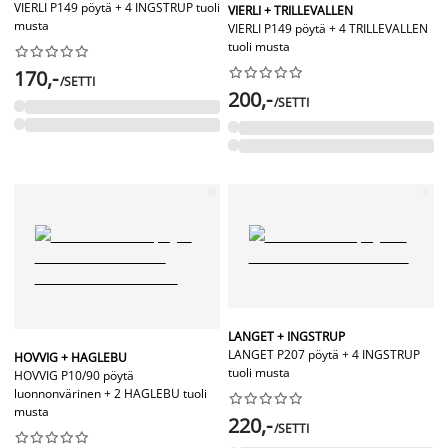
VIERLI P149 pöytä + 4 INGSTRUP tuoli
VIERLI + TRILLEVALLEN
musta
VIERLI P149 pöytä + 4 TRILLEVALLEN
tuoli musta




















170,-
/SETTI
200,-
/SETTI
LANGET + INGSTRUP
LANGET P207 pöytä + 4 INGSTRUP
HOVVIG + HAGLEBU
tuoli musta
HOVVIG P10/90 pöytä
luonnonvärinen + 2 HAGLEBU tuoli










musta
220,-
/SETTI









