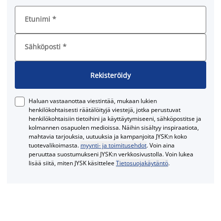
Etunimi
*
Sähköposti
*
Rekisteröidy
Haluan vastaanottaa viestintää, mukaan lukien
henkilökohtaisesti räätälöityjä viestejä, jotka perustuvat
henkilökohtaisiin tietoihini ja käyttäytymiseeni, sähköpostitse ja
kolmannen osapuolen medioissa. Näihin sisältyy inspiraatiota,
mahtavia tarjouksia, uutuuksia ja kampanjoita JYSK:n koko
tuotevalikoimasta.
myynti- ja toimitusehdot
. Voin aina
peruuttaa suostumukseni JYSK:n verkkosivustolla. Voin lukea
lisää siitä, miten JYSK käsittelee
Tietosuojakäytäntö
.