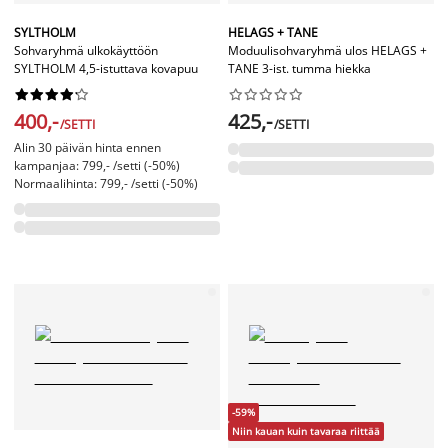
SYLTHOLM
HELAGS + TANE
Sohvaryhmä ulkokäyttöön
Moduulisohvaryhmä ulos HELAGS +
SYLTHOLM 4,5-istuttava kovapuu
TANE 3-ist. tumma hiekka




















400,-
425,-
/SETTI
/SETTI
Alin 30 päivän hinta ennen
kampanjaa: 799,- /setti (-50%)
Normaalihinta: 799,- /setti (-50%)
-59%
Niin kauan kuin tavaraa riittää