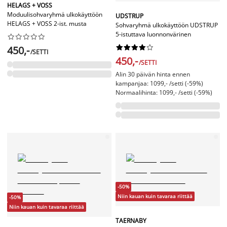
HELAGS + VOSS
Moduulisohvaryhmä ulkokäyttöön
UDSTRUP
HELAGS + VOSS 2-ist. musta
Sohvaryhmä ulkokäyttöön UDSTRUP
5-istuttava luonnonvärinen




















450,-
/SETTI
450,-
/SETTI
Alin 30 päivän hinta ennen
kampanjaa: 1099,- /setti (-59%)
Normaalihinta: 1099,- /setti (-59%)
-50%
Niin kauan kuin tavaraa riittää
-50%
Niin kauan kuin tavaraa riittää
TAERNABY