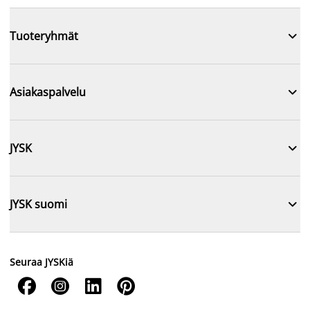

Tuoteryhmät

Asiakaspalvelu

JYSK

JYSK suomi
Seuraa JYSKiä



