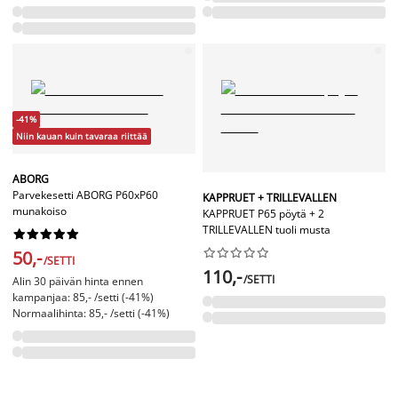
-41%
Niin kauan kuin tavaraa riittää
ABORG
Parvekesetti ABORG P60xP60
KAPPRUET + TRILLEVALLEN
munakoiso
KAPPRUET P65 pöytä + 2
TRILLEVALLEN tuoli musta




















50,-
/SETTI
110,-
/SETTI
Alin 30 päivän hinta ennen
kampanjaa: 85,- /setti (-41%)
Normaalihinta: 85,- /setti (-41%)