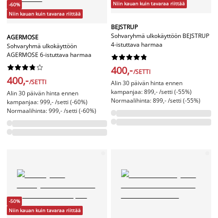
Niin kauan kuin tavaraa riittää
-60%
Niin kauan kuin tavaraa riittää
BEJSTRUP
Sohvaryhmä ulkokäyttöön BEJSTRUP
AGERMOSE
4-istuttava harmaa
Sohvaryhmä ulkokäyttöön
AGERMOSE 6-istuttava harmaa




















400,-
/SETTI
400,-
/SETTI
Alin 30 päivän hinta ennen
kampanjaa: 899,- /setti (-55%)
Alin 30 päivän hinta ennen
Normaalihinta: 899,- /setti (-55%)
kampanjaa: 999,- /setti (-60%)
Normaalihinta: 999,- /setti (-60%)
-50%
Niin kauan kuin tavaraa riittää