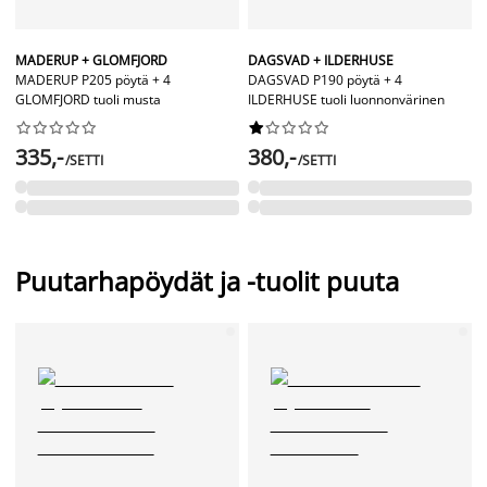
MADERUP + GLOMFJORD
DAGSVAD + ILDERHUSE
MADERUP P205 pöytä + 4
DAGSVAD P190 pöytä + 4
GLOMFJORD tuoli musta
ILDERHUSE tuoli luonnonvärinen




















335,-
380,-
/SETTI
/SETTI
Puutarhapöydät ja -tuolit puuta