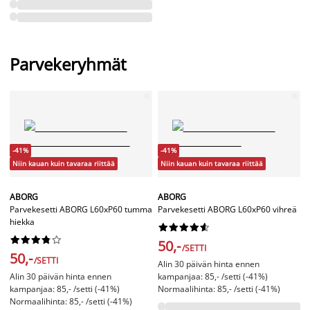
Parvekeryhmät
-41%
-41%
Niin kauan kuin tavaraa riittää
Niin kauan kuin tavaraa riittää
ABORG
ABORG
Parvekesetti ABORG L60xP60 tumma
Parvekesetti ABORG L60xP60 vihreä
hiekka




















50,-
/SETTI
50,-
/SETTI
Alin 30 päivän hinta ennen
Alin 30 päivän hinta ennen
kampanjaa: 85,- /setti (-41%)
kampanjaa: 85,- /setti (-41%)
Normaalihinta: 85,- /setti (-41%)
Normaalihinta: 85,- /setti (-41%)