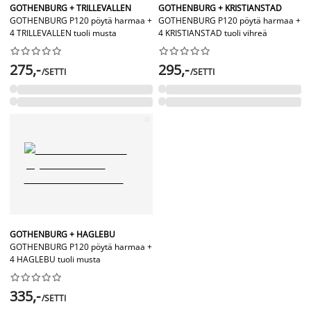
GOTHENBURG + TRILLEVALLEN
GOTHENBURG + KRISTIANSTAD
GOTHENBURG P120 pöytä harmaa +
GOTHENBURG P120 pöytä harmaa +
4 TRILLEVALLEN tuoli musta
4 KRISTIANSTAD tuoli vihreä




















275,-
295,-
/SETTI
/SETTI
GOTHENBURG + HAGLEBU
GOTHENBURG P120 pöytä harmaa +
4 HAGLEBU tuoli musta










335,-
/SETTI