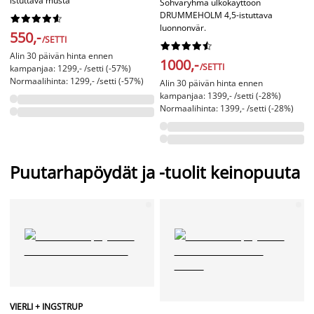
istuttava musta
Sohvaryhmä ulkokäyttöön
DRUMMEHOLM 4,5-istuttava










luonnonvär.
550,-
/SETTI










Alin 30 päivän hinta ennen
1000,-
/SETTI
kampanjaa: 1299,- /setti (-57%)
Normaalihinta: 1299,- /setti (-57%)
Alin 30 päivän hinta ennen
kampanjaa: 1399,- /setti (-28%)
Normaalihinta: 1399,- /setti (-28%)
Puutarhapöydät ja -tuolit keinopuuta
VIERLI + INGSTRUP