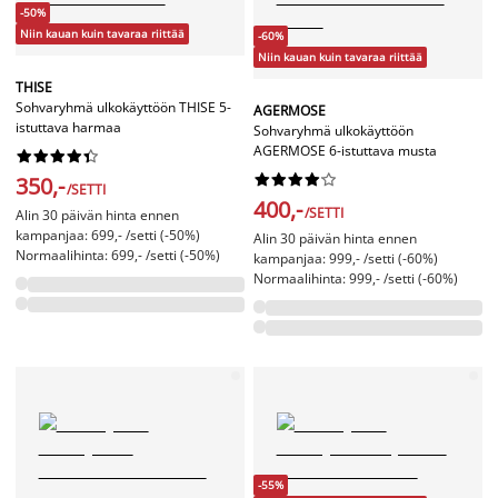
-50%
Niin kauan kuin tavaraa riittää
-60%
Niin kauan kuin tavaraa riittää
THISE
Sohvaryhmä ulkokäyttöön THISE 5-
AGERMOSE
istuttava harmaa
Sohvaryhmä ulkokäyttöön
AGERMOSE 6-istuttava musta




















350,-
/SETTI
400,-
/SETTI
Alin 30 päivän hinta ennen
kampanjaa: 699,- /setti (-50%)
Alin 30 päivän hinta ennen
Normaalihinta: 699,- /setti (-50%)
kampanjaa: 999,- /setti (-60%)
Normaalihinta: 999,- /setti (-60%)
-55%