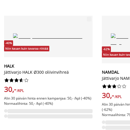
-40%
Niin kauan kuin tavaraa riittää
-62%
Niin kauan kuin tav
HALK
Jättivarjo HALK Ø300 oliivinvihreä
NAMDAL
Jättivarjo NA




















30,-
/KPL
30,-
/KPL
Alin 30 päivän hinta ennen kampanjaa: 50,- /kpl (-40%)
Normaalihinta: 50,- /kpl (-40%)
Alin 30 päivän hi
(-62%)
Normaalihinta: 79