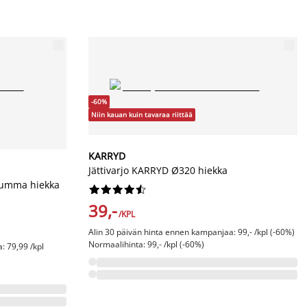
-60%
Niin kauan kuin tavaraa riittää
KARRYD
Jättivarjo KARRYD Ø320 hiekka
tumma hiekka










39,-
/KPL
Alin 30 päivän hinta ennen kampanjaa: 99,- /kpl (-60%)
Normaalihinta: 99,- /kpl (-60%)
: 79,99 /kpl