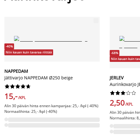
-40%
Niin kauan kuin tavaraa riittää
-68%
Niin kauan kuin tav
NAPPEDAM
Jättivarjo NAPPEDAM Ø250 beige
JERLEV
Aurinkovarjo J




















15,-
/KPL
2,50
/KPL
Alin 30 päivän hinta ennen kampanjaa: 25,- /kpl (-40%)
Normaalihinta: 25,- /kpl (-40%)
Alin 30 päivän hi
Normaalihinta: 8,