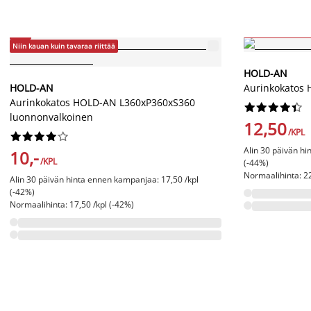
-44%
Niin kauan kuin tav
-42%
Niin kauan kuin tavaraa riittää
HOLD-AN
HOLD-AN
Aurinkokatos
Aurinkokatos HOLD-AN L360xP360xS360










luonnonvalkoinen
12,50
/KPL










Alin 30 päivän hi
10,-
/KPL
(-44%)
Normaalihinta: 22
Alin 30 päivän hinta ennen kampanjaa: 17,50 /kpl
(-42%)
Normaalihinta: 17,50 /kpl (-42%)