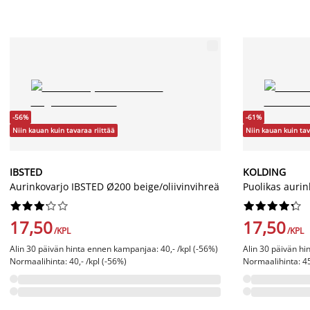
-56%
-61%
Niin kauan kuin tavaraa riittää
Niin kauan kuin tav
IBSTED
KOLDING
Aurinkovarjo IBSTED Ø200 beige/oliivinvihreä
Puolikas auri




















17,50
17,50
/KPL
/KPL
Alin 30 päivän hinta ennen kampanjaa: 40,- /kpl (-56%)
Alin 30 päivän hi
Normaalihinta: 40,- /kpl (-56%)
Normaalihinta: 45