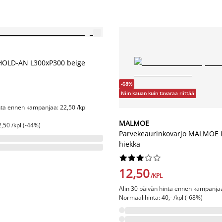
araa riittää
 HOLD-AN L300xP300 beige
-68%
Niin kauan kuin tavaraa riittää
nta ennen kampanjaa: 22,50 /kpl
MALMOE
,50 /kpl (-44%)
Parvekeaurinkovarjo MALMOE 
hiekka










12,50
/KPL
Alin 30 päivän hinta ennen kampanjaa:
Normaalihinta: 40,- /kpl (-68%)