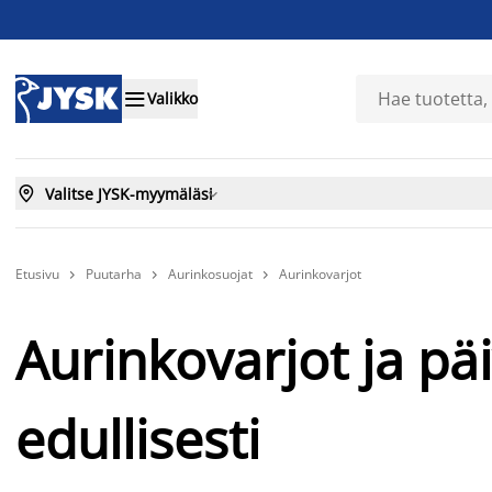

Valikko

Valitse JYSK-myymäläsi

Etusivu
Puutarha
Aurinkosuojat
Aurinkovarjot



Aurinkovarjot ja pä
edullisesti