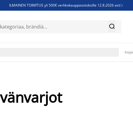
ILMAINEN TOIMITUS yli 500€ verkkokauppaostoksille 12.8.2026 asti

Parempiin uniin - Säästä jopa 60%


Sijauspatjoja - Säästä jopa 60%

Jenkkisänkyjä - Säästä jopa 60%

Inspi
ivänvarjot