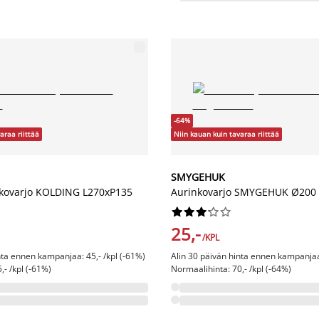
-64%
araa riittää
Niin kauan kuin tavaraa riittää
SMYGEHUK
nkovarjo KOLDING L270xP135
Aurinkovarjo SMYGEHUK Ø200 










25,-
/KPL
nta ennen kampanjaa: 45,- /kpl (-61%)
Alin 30 päivän hinta ennen kampanjaa:
,- /kpl (-61%)
Normaalihinta: 70,- /kpl (-64%)