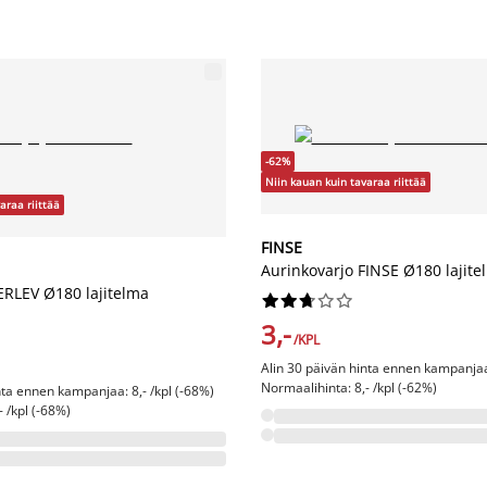
-62%
Niin kauan kuin tavaraa riittää
araa riittää
FINSE
Aurinkovarjo FINSE Ø180 lajite
ERLEV Ø180 lajitelma










3,-
/KPL
Alin 30 päivän hinta ennen kampanjaa:
Normaalihinta: 8,- /kpl (-62%)
nta ennen kampanjaa: 8,- /kpl (-68%)
- /kpl (-68%)