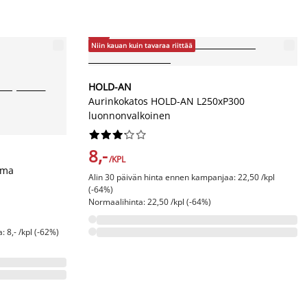
-64%
Niin kauan kuin tavaraa riittää
HOLD-AN
Aurinkokatos HOLD-AN L250xP300
luonnonvalkoinen










8,-
/KPL
lma
Alin 30 päivän hinta ennen kampanjaa: 22,50 /kpl
(-64%)
Normaalihinta: 22,50 /kpl (-64%)
 8,- /kpl (-62%)