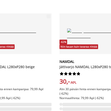
-62%
araa riittää
Niin kauan kuin tavaraa riittää
NAMDAL
MDAL L280xP280 beige
Jättivarjo NAMDAL L280xP280 










30,-
/KPL
nta ennen kampanjaa: 79,99 /kpl
Alin 30 päivän hinta ennen kampanjaa
(-62%)
,99 /kpl (-62%)
Normaalihinta: 79,99 /kpl (-62%)