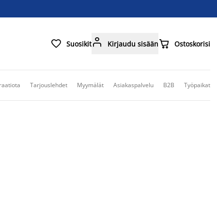



Suosikit
Kirjaudu sisään
Ostoskorisi
raatiota
Tarjouslehdet
Myymälät
Asiakaspalvelu
B2B
Työpaikat