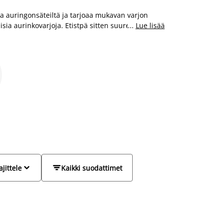
aa auringonsäteiltä ja tarjoaa mukavan varjon
aisia aurinkovarjoja. Etistpä sitten suurempaa tai
...
Lue lisää
ai aurinkokatosta löydät sen edullisesti JYSKistä.


ajittele
Kaikki suodattimet