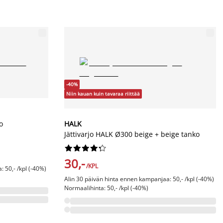
-40%
Niin kauan kuin tavaraa riittää
o
HALK
Jättivarjo HALK Ø300 beige + beige tanko










30,-
/KPL
 50,- /kpl (-40%)
Alin 30 päivän hinta ennen kampanjaa: 50,- /kpl (-40%)
Normaalihinta: 50,- /kpl (-40%)