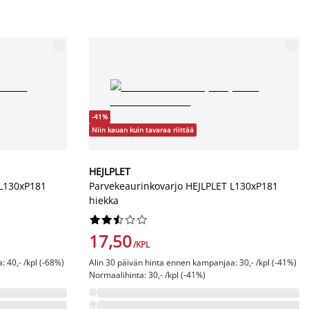
-41%
Niin kauan kuin tavaraa riittää
HEJLPLET
L130xP181
Parvekeaurinkovarjo HEJLPLET L130xP181
hiekka










17,50
/KPL
 40,- /kpl (-68%)
Alin 30 päivän hinta ennen kampanjaa: 30,- /kpl (-41%)
Normaalihinta: 30,- /kpl (-41%)