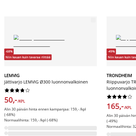
-68%
-49%
Niin kauan kuin tavaraa riittää
Niin kauan kuin tav
LEMVIG
TRONDHEIM
Jättivarjo LEMVIG Ø300 luonnonvalkoinen
Riippuvarjo 
luonnonvalko




















50,-
/KPL
165,-
/KPL
Alin 30 päivän hinta ennen kampanjaa: 159,- /kpl
(-68%)
Alin 30 päivän hi
Normaalihinta: 159,- /kpl (-68%)
(-49%)
Normaalihinta: 32