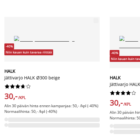
-40%
Niin kauan kuin tavaraa riittää
-40%
Niin kauan kuin tav
HALK
Jättivarjo HALK Ø300 beige
HALK
Jättivarjo H




















30,-
/KPL
30,-
/KPL
Alin 30 päivän hinta ennen kampanjaa: 50,- /kpl (-40%)
Normaalihinta: 50,- /kpl (-40%)
Alin 30 päivän hi
Normaalihinta: 50