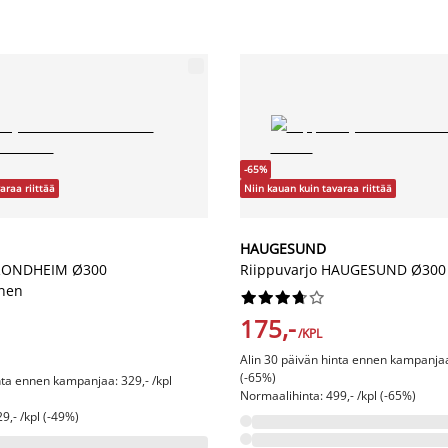
-65%
araa riittää
Niin kauan kuin tavaraa riittää
HAUGESUND
TRONDHEIM Ø300
Riippuvarjo HAUGESUND Ø300
inen










175,-
/KPL
Alin 30 päivän hinta ennen kampanjaa:
(-65%)
nta ennen kampanjaa: 329,- /kpl
Normaalihinta: 499,- /kpl (-65%)
9,- /kpl (-49%)