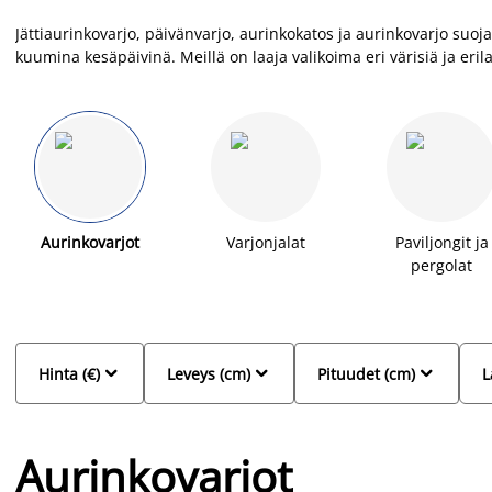
Jättiaurinkovarjo, päivänvarjo, aurinkokatos ja aurinkovarjo suoj
kuumina kesäpäivinä. Meillä on laaja valikoima eri värisiä ja eril
pienempää aurinkovarjoa, riippuvarjoa, puolikasta aurinkovarjoa t
Aurinkovarjot
Varjonjalat
Paviljongit ja
pergolat



Hinta (€)
Leveys (cm)
Pituudet (cm)
L
Aurinkovarjot