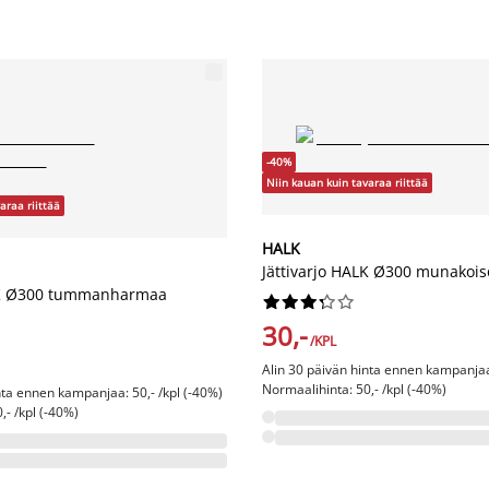
-40%
Niin kauan kuin tavaraa riittää
araa riittää
HALK
Jättivarjo HALK Ø300 munakois
ALK Ø300 tummanharmaa










30,-
/KPL
Alin 30 päivän hinta ennen kampanjaa:
Normaalihinta: 50,- /kpl (-40%)
nta ennen kampanjaa: 50,- /kpl (-40%)
,- /kpl (-40%)