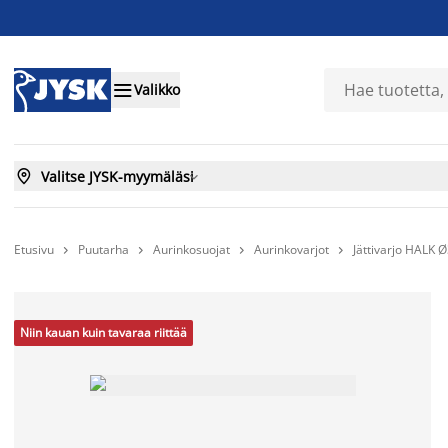

Valikko

Valitse JYSK-myymäläsi

Etusivu
Puutarha
Aurinkosuojat
Aurinkovarjot
Jättivarjo HALK




Niin kauan kuin tavaraa riittää