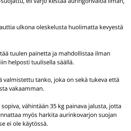
-suojattu, eli varjo kestää auringonvaloa ilman,
 nauttia ulkona oleskelusta huolimatta kevyestä
ää tuulen painetta ja mahdollistaa ilman
n helposti tuulisella säällä.
 valmistettu tanko, joka on sekä tukeva että
josta vakaamman.
 sopiva, vähintään 35 kg painava jalusta, jotta
Kannattaa myös harkita aurinkovarjon suojan
e ei ole käytössä.