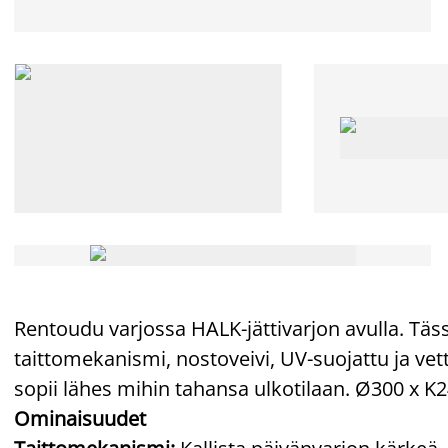
Rentoudu varjossa HALK-jättivarjon avulla. T
taittomekanismi, nostoveivi, UV-suojattu ja vet
sopii lähes mihin tahansa ulkotilaan. Ø300 x K
Ominaisuudet