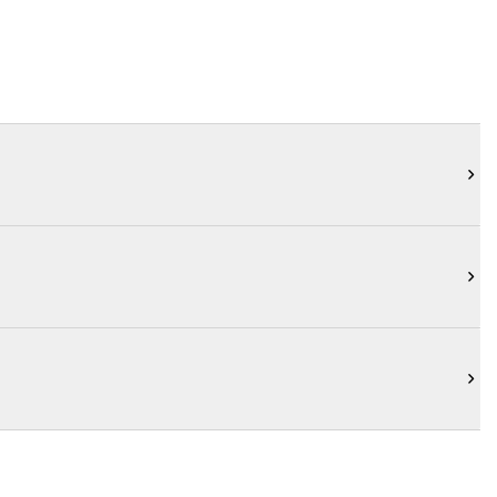


