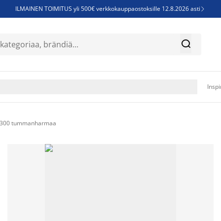
ILMAINEN TOIMITUS yli 500€ verkkokauppaostoksille 12.8.2026 asti

Parempiin uniin - Säästä jopa 60%


Sijauspatjoja - Säästä jopa 60%

Jenkkisänkyjä - Säästä jopa 60%

Inspi
 Ø300 tummanharmaa