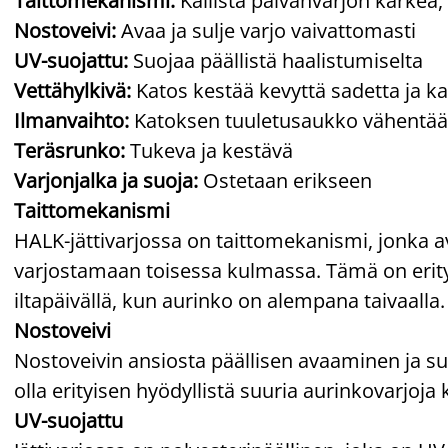
Taittomekanismi:
Kallista päivänvarjon kärkeä,
Nostoveivi:
Avaa ja sulje varjo vaivattomasti
UV-suojattu:
Suojaa päällistä haalistumiselta
Vettähylkivä:
Katos kestää kevyttä sadetta ja ka
Ilmanvaihto:
Katoksen tuuletusaukko vähentää 
Teräsrunko:
Tukeva ja kestävä
Varjonjalka ja suoja:
Ostetaan erikseen
Taittomekanismi
HALK-jättivarjossa on taittomekanismi, jonka av
varjostamaan toisessa kulmassa. Tämä on erity
iltapäivällä, kun aurinko on alempana taivaalla.
Nostoveivi
Nostoveivin ansiosta päällisen avaaminen ja s
olla erityisen hyödyllistä suuria aurinkovarjoja 
UV-suojattu