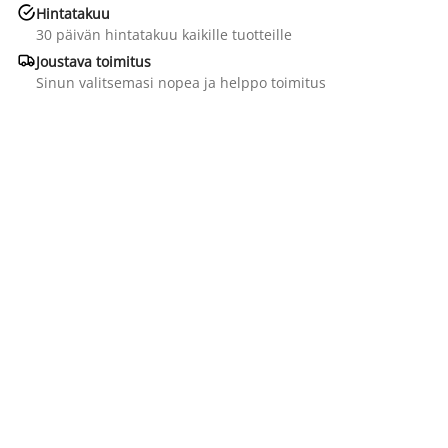

Hintatakuu
30 päivän hintatakuu kaikille tuotteille

Joustava toimitus
Sinun valitsemasi nopea ja helppo toimitus