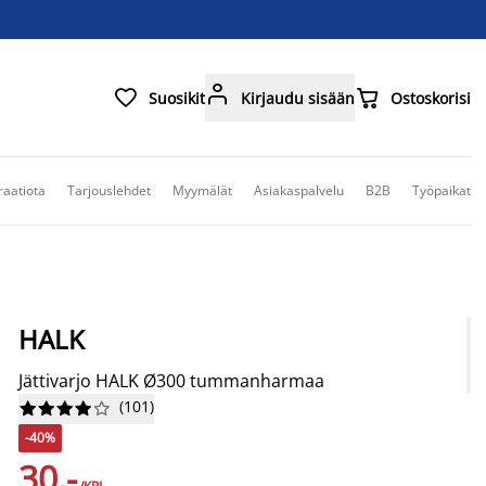



Suosikit
Kirjaudu sisään
Ostoskorisi
raatiota
Tarjouslehdet
Myymälät
Asiakaspalvelu
B2B
Työpaikat
HALK
Jättivarjo HALK Ø300 tummanharmaa
(
101
)










-40%
30,-