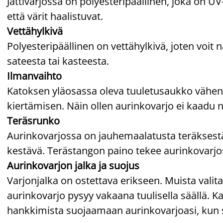
Jättivarjossa on polyesteripäällinen, joka on UV
että värit haalistuvat.
Vettähylkivä
Polyesteripäällinen on vettähylkivä, joten voit
sateesta tai kasteesta.
Ilmanvaihto
Katoksen yläosassa oleva tuuletusaukko vähent
kiertämisen. Näin ollen aurinkovarjo ei kaadu nii
Teräsrunko
Aurinkovarjossa on jauhemaalatusta teräksestä
kestävä. Terästangon paino tekee aurinkovar
Aurinkovarjon jalka ja suojus
Varjonjalka on ostettava erikseen. Muista valita
aurinkovarjo pysyy vakaana tuulisella säällä. 
hankkimista suojaamaan aurinkovarjoasi, kun s