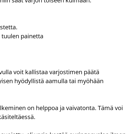
 niin saat varjon toiseen kulmaan.
stetta.
tuulen painetta
ulla voit kallistaa varjostimen päätä
isen hyödyllistä aamulla tai myöhään
ulkeminen on helppoa ja vaivatonta. Tämä voi
käsiteltäessä.