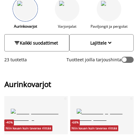
aurinkovarjoja. Etistpä sitten suurempaa tai pienempää
aurinkovarjoa, riippuvarjoa, puolikasta aurinkovarjoa tai
aurinkokatosta löydät sen edullisesti JYSKistä.
Aurinkovarjot
Varjonjalat
Paviljongit ja pergolat


Kaikki suodattimet
Lajittele
23 tuotetta
Tuotteet joilla tarjoushinta
Aurinkovarjot
-40%
-68%
Niin kauan kuin tavaraa riittää
Niin kauan kuin tavaraa riittää