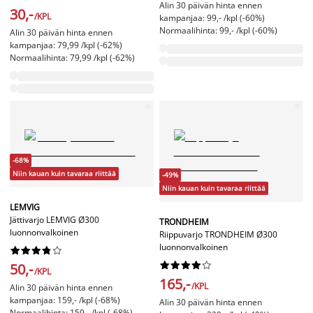
Alin 30 päivän hinta ennen
30,-
/KPL
kampanjaa: 99,- /kpl (-60%)
Normaalihinta: 99,- /kpl (-60%)
Alin 30 päivän hinta ennen
kampanjaa: 79,99 /kpl (-62%)
Normaalihinta: 79,99 /kpl (-62%)
-68%
Niin kauan kuin tavaraa riittää
-49%
Niin kauan kuin tavaraa riittää
LEMVIG
Jättivarjo LEMVIG Ø300
TRONDHEIM
luonnonvalkoinen
Riippuvarjo TRONDHEIM Ø300
luonnonvalkoinen




















50,-
/KPL
165,-
/KPL
Alin 30 päivän hinta ennen
kampanjaa: 159,- /kpl (-68%)
Alin 30 päivän hinta ennen
Normaalihinta: 159,- /kpl (-68%)