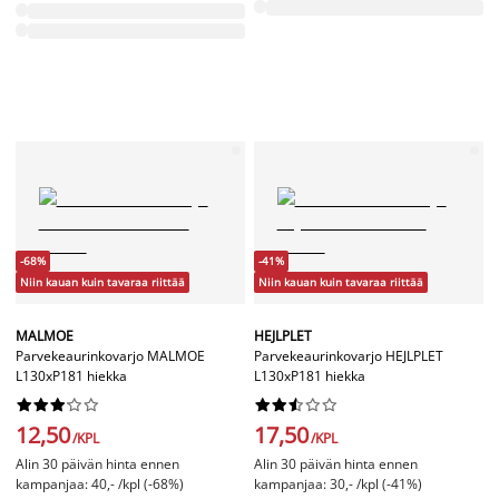
-68%
-41%
Niin kauan kuin tavaraa riittää
Niin kauan kuin tavaraa riittää
MALMOE
HEJLPLET
Parvekeaurinkovarjo MALMOE
Parvekeaurinkovarjo HEJLPLET
L130xP181 hiekka
L130xP181 hiekka




















12,50
17,50
/KPL
/KPL
Alin 30 päivän hinta ennen
Alin 30 päivän hinta ennen
kampanjaa: 40,- /kpl (-68%)
kampanjaa: 30,- /kpl (-41%)