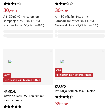




















30,-
30,-
/KPL
/KPL
Alin 30 päivän hinta ennen
Alin 30 päivän hinta ennen
kampanjaa: 50,- /kpl (-40%)
kampanjaa: 79,99 /kpl (-62%)
Normaalihinta: 50,- /kpl (-40%)
Normaalihinta: 79,99 /kpl (-62%)
-60%
Niin kauan kuin tavaraa riittää
-62%
Niin kauan kuin tavaraa riittää
KARRYD
Jättivarjo KARRYD Ø320 hiekka
NAMDAL
Jättivarjo NAMDAL L280xP280










tumma hiekka
39,-
/KPL









