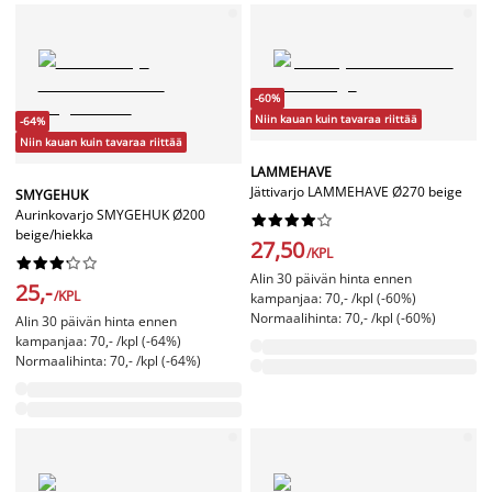
-60%
Niin kauan kuin tavaraa riittää
-64%
Niin kauan kuin tavaraa riittää
LAMMEHAVE
Jättivarjo LAMMEHAVE Ø270 beige
SMYGEHUK
Aurinkovarjo SMYGEHUK Ø200










beige/hiekka
27,50
/KPL










Alin 30 päivän hinta ennen
25,-
/KPL
kampanjaa: 70,- /kpl (-60%)
Normaalihinta: 70,- /kpl (-60%)
Alin 30 päivän hinta ennen
kampanjaa: 70,- /kpl (-64%)
Normaalihinta: 70,- /kpl (-64%)