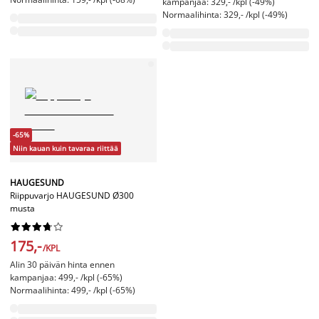
kampanjaa: 329,- /kpl (-49%)
Normaalihinta: 329,- /kpl (-49%)
-65%
Niin kauan kuin tavaraa riittää
HAUGESUND
Riippuvarjo HAUGESUND Ø300
musta










175,-
/KPL
Alin 30 päivän hinta ennen
kampanjaa: 499,- /kpl (-65%)
Normaalihinta: 499,- /kpl (-65%)