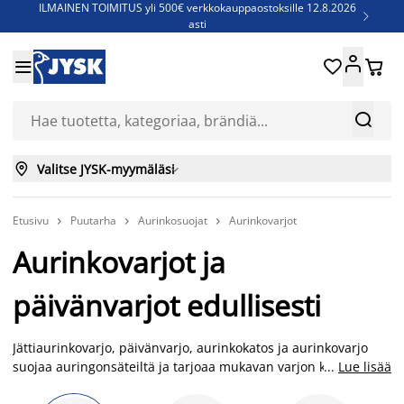
ILMAINEN TOIMITUS yli 500€ verkkokauppaostoksille 12.8.2026

asti
Parempiin uniin - Säästä jopa 60%





Sijauspatjoja - Säästä jopa 60%

Jenkkisänkyjä - Säästä jopa 60%



Valitse JYSK-myymäläsi

Etusivu
Puutarha
Aurinkosuojat
Aurinkovarjot



Aurinkovarjot ja
päivänvarjot edullisesti
Jättiaurinkovarjo, päivänvarjo, aurinkokatos ja aurinkovarjo
suojaa auringonsäteiltä ja tarjoaa mukavan varjon kuumina
...
Lue lisää
kesäpäivinä. Meillä on laaja valikoima eri värisiä ja erilaisia