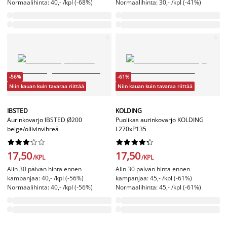
Normaalihinta: 40,- /kpl (-68%)
Normaalihinta: 30,- /kpl (-41%)
-56%
-61%
Niin kauan kuin tavaraa riittää
Niin kauan kuin tavaraa riittää
IBSTED
KOLDING
Aurinkovarjo IBSTED Ø200
Puolikas aurinkovarjo KOLDING
beige/oliivinvihreä
L270xP135




















17,50
17,50
/KPL
/KPL
Alin 30 päivän hinta ennen
Alin 30 päivän hinta ennen
kampanjaa: 40,- /kpl (-56%)
kampanjaa: 45,- /kpl (-61%)
Normaalihinta: 40,- /kpl (-56%)
Normaalihinta: 45,- /kpl (-61%)