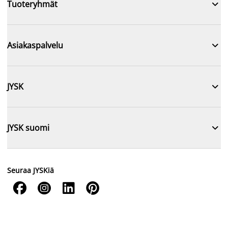

Tuoteryhmät

Asiakaspalvelu

JYSK

JYSK suomi
Seuraa JYSKiä



