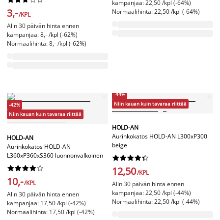
kampanjaa: 22,50 /kpl (-64%)
3,-
Normaalihinta: 22,50 /kpl (-64%)
/KPL
Alin 30 päivän hinta ennen
kampanjaa: 8,- /kpl (-62%)
Normaalihinta: 8,- /kpl (-62%)
-44%
Niin kauan kuin tavaraa riittää
-42%
Niin kauan kuin tavaraa riittää
HOLD-AN
Aurinkokatos HOLD-AN L300xP300
HOLD-AN
beige
Aurinkokatos HOLD-AN
L360xP360xS360 luonnonvalkoinen




















12,50
/KPL
10,-
/KPL
Alin 30 päivän hinta ennen
kampanjaa: 22,50 /kpl (-44%)
Alin 30 päivän hinta ennen
Normaalihinta: 22,50 /kpl (-44%)
kampanjaa: 17,50 /kpl (-42%)
Normaalihinta: 17,50 /kpl (-42%)