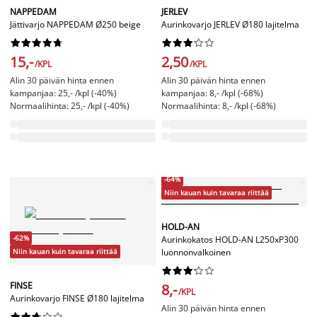
NAPPEDAM
JERLEV
Jättivarjo NAPPEDAM Ø250 beige
Aurinkovarjo JERLEV Ø180 lajitelma




















15,-
2,50
/KPL
/KPL
Alin 30 päivän hinta ennen
Alin 30 päivän hinta ennen
kampanjaa: 25,- /kpl (-40%)
kampanjaa: 8,- /kpl (-68%)
Normaalihinta: 25,- /kpl (-40%)
Normaalihinta: 8,- /kpl (-68%)
-64%
Niin kauan kuin tavaraa riittää
HOLD-AN
-62%
Aurinkokatos HOLD-AN L250xP300
Niin kauan kuin tavaraa riittää
luonnonvalkoinen










FINSE
8,-
/KPL
Aurinkovarjo FINSE Ø180 lajitelma
Alin 30 päivän hinta ennen









