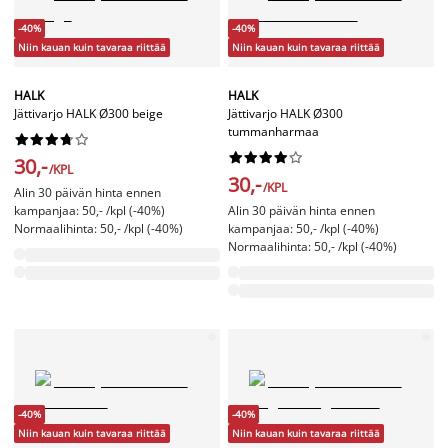
-40%
-40%
Niin kauan kuin tavaraa riittää
Niin kauan kuin tavaraa riittää
HALK
HALK
Jättivarjo HALK Ø300 beige
Jättivarjo HALK Ø300
tummanharmaa




















30,-
/KPL
30,-
/KPL
Alin 30 päivän hinta ennen
kampanjaa: 50,- /kpl (-40%)
Alin 30 päivän hinta ennen
Normaalihinta: 50,- /kpl (-40%)
kampanjaa: 50,- /kpl (-40%)
Normaalihinta: 50,- /kpl (-40%)
-40%
-40%
Niin kauan kuin tavaraa riittää
Niin kauan kuin tavaraa riittää