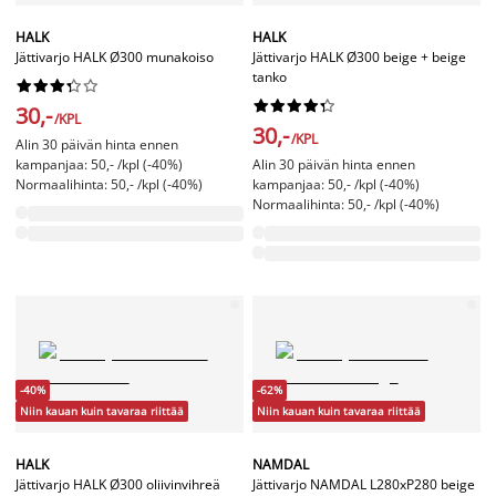
HALK
HALK
Jättivarjo HALK Ø300 munakoiso
Jättivarjo HALK Ø300 beige + beige
tanko




















30,-
/KPL
30,-
/KPL
Alin 30 päivän hinta ennen
kampanjaa: 50,- /kpl (-40%)
Alin 30 päivän hinta ennen
Normaalihinta: 50,- /kpl (-40%)
kampanjaa: 50,- /kpl (-40%)
Normaalihinta: 50,- /kpl (-40%)
-40%
-62%
Niin kauan kuin tavaraa riittää
Niin kauan kuin tavaraa riittää
HALK
NAMDAL
Jättivarjo HALK Ø300 oliivinvihreä
Jättivarjo NAMDAL L280xP280 beige