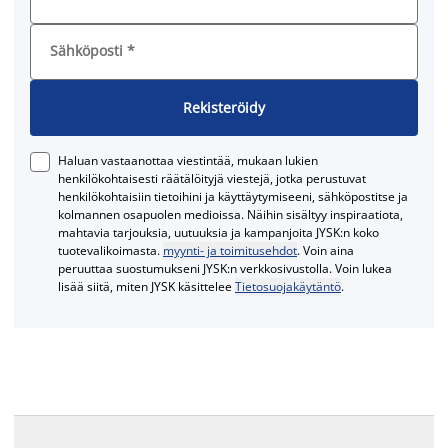
Sähköposti
*
Rekisteröidy
Haluan vastaanottaa viestintää, mukaan lukien
henkilökohtaisesti räätälöityjä viestejä, jotka perustuvat
henkilökohtaisiin tietoihini ja käyttäytymiseeni, sähköpostitse ja
kolmannen osapuolen medioissa. Näihin sisältyy inspiraatiota,
mahtavia tarjouksia, uutuuksia ja kampanjoita JYSK:n koko
tuotevalikoimasta.
myynti- ja toimitusehdot
. Voin aina
peruuttaa suostumukseni JYSK:n verkkosivustolla. Voin lukea
lisää siitä, miten JYSK käsittelee
Tietosuojakäytäntö
.