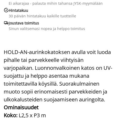
Ei aikarajaa - palauta mihin tahansa JYSK-myymälään

Hintatakuu
30 päivän hintatakuu kaikille tuotteille

Joustava toimitus
Sinun valitsemasi nopea ja helppo toimitus
HOLD-AN-aurinkokatoksen avulla voit luoda
pihalle tai parvekkeelle viihtyisän
varjopaikan. Luonnonvalkoinen katos on UV-
suojattu ja helppo asentaa mukana
toimitettavilla köysillä. Suorakulmainen
muoto sopii erinomaisesti parvekkeiden ja
ulkokalusteiden suojaamiseen auringolta.
Ominaisuudet
Koko:
L2,5 x P3 m