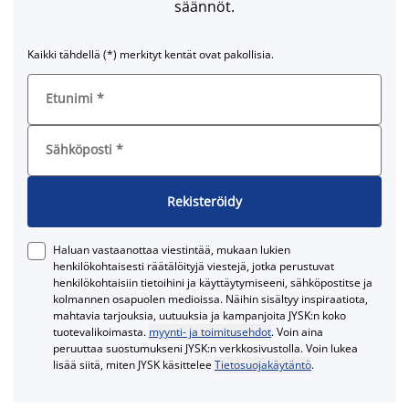
säännöt.
Kaikki tähdellä (*) merkityt kentät ovat pakollisia.
Etunimi
*
Sähköposti
*
Rekisteröidy
Haluan vastaanottaa viestintää, mukaan lukien
henkilökohtaisesti räätälöityjä viestejä, jotka perustuvat
henkilökohtaisiin tietoihini ja käyttäytymiseeni, sähköpostitse ja
kolmannen osapuolen medioissa. Näihin sisältyy inspiraatiota,
mahtavia tarjouksia, uutuuksia ja kampanjoita JYSK:n koko
tuotevalikoimasta.
myynti- ja toimitusehdot
. Voin aina
peruuttaa suostumukseni JYSK:n verkkosivustolla. Voin lukea
lisää siitä, miten JYSK käsittelee
Tietosuojakäytäntö
.