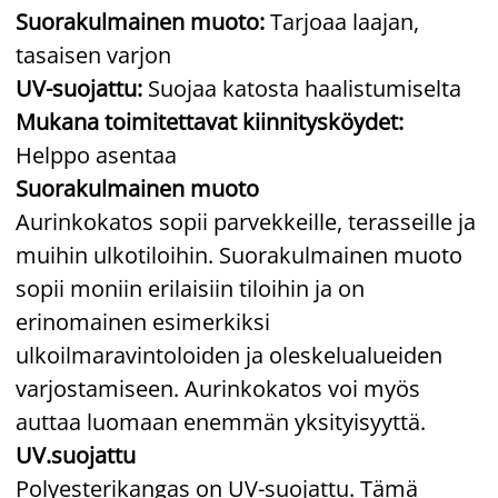
Suorakulmainen muoto:
Tarjoaa laajan,
tasaisen varjon
UV-suojattu:
Suojaa katosta haalistumiselta
Mukana toimitettavat kiinnitysköydet:
Helppo asentaa
Suorakulmainen muoto
Aurinkokatos sopii parvekkeille, terasseille ja
muihin ulkotiloihin. Suorakulmainen muoto
sopii moniin erilaisiin tiloihin ja on
erinomainen esimerkiksi
ulkoilmaravintoloiden ja oleskelualueiden
varjostamiseen. Aurinkokatos voi myös
auttaa luomaan enemmän yksityisyyttä.
UV.suojattu
Polyesterikangas on UV-suojattu. Tämä