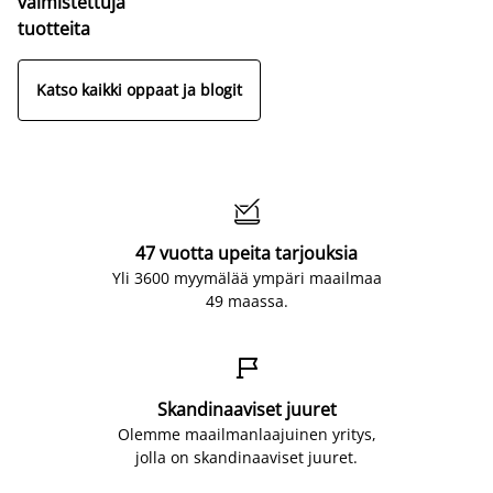
valmistettuja
tuotteita
Katso kaikki oppaat ja blogit

47 vuotta upeita tarjouksia
Yli 3600 myymälää ympäri maailmaa
49 maassa.

Skandinaaviset juuret
Olemme maailmanlaajuinen yritys,
jolla on skandinaaviset juuret.