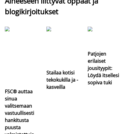
Aiheeseen liittyvät oppaat ja
blogikirjoitukset
Si
uu
va
Patjojen
erilaiset
jousityypit:
Stailaa kotisi
Löydä itsellesi
tekokukilla ja -
sopiva tuki
kasveilla
FSC® auttaa
sinua
valitsemaan
vastuullisesti
hankitusta
puusta