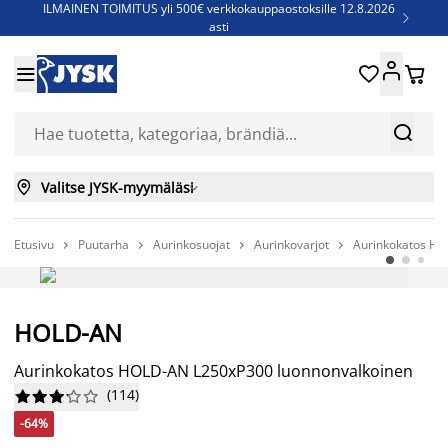
ILMAINEN TOIMITUS yli 500€ verkkokauppaostoksille 12.8.2026

asti
Parempiin uniin - Säästä jopa 60%





Sijauspatjoja - Säästä jopa 60%

Jenkkisänkyjä - Säästä jopa 60%



Valitse JYSK-myymäläsi

Etusivu
Puutarha
Aurinkosuojat
Aurinkovarjot
Aurinkokatos HO




-64%
HOLD-AN
Niin kauan kuin tavaraa riittää
Aurinkokatos HOLD-AN L250xP300 luonnonvalkoinen
(
114
)










-64%