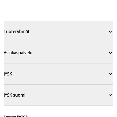

Tuoteryhmät

Asiakaspalvelu

JYSK

JYSK suomi
Seuraa JYSKiä