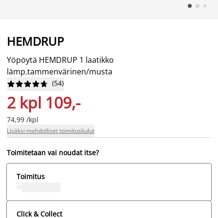
HEMDRUP
Yöpöytä HEMDRUP 1 laatikko
lämp.tammenvärinen/musta
(
54
)










2 kpl 109,-
74,99 /kpl
Lisäksi mahdolliset toimituskulut
Toimitetaan vai noudat itse?
Toimitus
Click & Collect