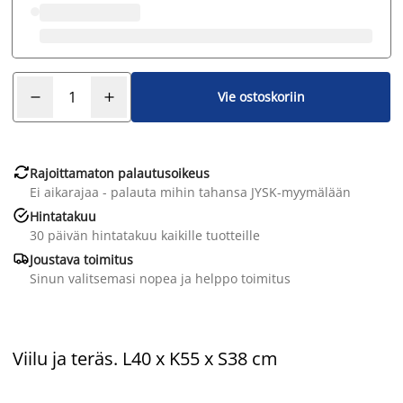
Vie ostoskoriin

Rajoittamaton palautusoikeus
Ei aikarajaa - palauta mihin tahansa JYSK-myymälään

Hintatakuu
30 päivän hintatakuu kaikille tuotteille

Joustava toimitus
Sinun valitsemasi nopea ja helppo toimitus
Viilu ja teräs. L40 x K55 x S38 cm