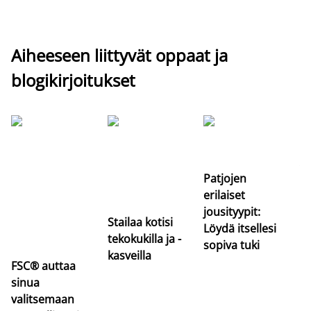
Aiheeseen liittyvät oppaat ja
blogikirjoitukset
Si
uu
va
Patjojen
erilaiset
jousityypit:
Stailaa kotisi
Löydä itsellesi
tekokukilla ja -
sopiva tuki
kasveilla
FSC® auttaa
sinua
valitsemaan