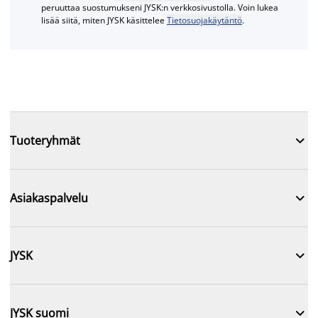
peruuttaa suostumukseni JYSK:n verkkosivustolla. Voin lukea
lisää siitä, miten JYSK käsittelee
Tietosuojakäytäntö
.

Tuoteryhmät

Asiakaspalvelu

JYSK

JYSK suomi