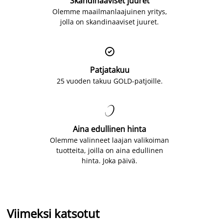
Skandinaaviset juuret
Olemme maailmanlaajuinen yritys,
jolla on skandinaaviset juuret.

Patjatakuu
25 vuoden takuu GOLD-patjoille.

Aina edullinen hinta
Olemme valinneet laajan valikoiman
tuotteita, joilla on aina edullinen
hinta. Joka päivä.
Viimeksi katsotut