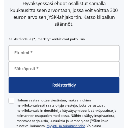
Hyväksyessäsi ehdot osallistut samalla
kuukausittaiseen arvontaan, jossa voit voittaa 300
euron arvoisen JYSK-lahjakortin. Katso kilpailun
säännöt.
Kaikki tähdellä (*) merkityt kentät ovat pakollisia.
Etunimi
*
Sähköposti
*
Rekisteröidy
Haluan vastaanottaa viestintää, mukaan lukien
henkilökohtaisesti räätälöityjä viestejä, jotka perustuvat
henkilökohtaisiin tietoihini ja käyttäytymiseeni, sähköpostitse ja
kolmannen osapuolen medioissa. Näihin sisältyy inspiraatiota,
mahtavia tarjouksia, uutuuksia ja kampanjoita JYSK:n koko
tuotevalikoimasta.
myynti- ja toimitusehdot
. Voin aina