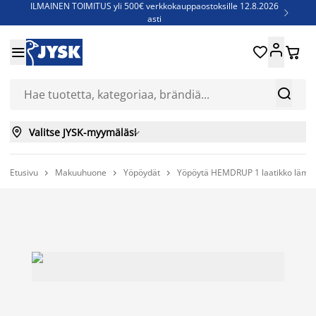
ILMAINEN TOIMITUS yli 500€ verkkokauppaostoksille 12.8.2026

asti
Parempiin uniin - Säästä jopa 60%





Sijauspatjoja - Säästä jopa 60%

Jenkkisänkyjä - Säästä jopa 60%



Valitse JYSK-myymäläsi

Etusivu
Makuuhuone
Yöpöydät
Yöpöytä HEMDRUP 1 laatikko läm


