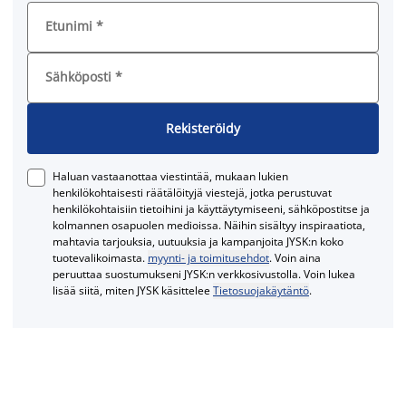
Etunimi
*
Sähköposti
*
Rekisteröidy
Haluan vastaanottaa viestintää, mukaan lukien
henkilökohtaisesti räätälöityjä viestejä, jotka perustuvat
henkilökohtaisiin tietoihini ja käyttäytymiseeni, sähköpostitse ja
kolmannen osapuolen medioissa. Näihin sisältyy inspiraatiota,
mahtavia tarjouksia, uutuuksia ja kampanjoita JYSK:n koko
tuotevalikoimasta.
myynti- ja toimitusehdot
. Voin aina
peruuttaa suostumukseni JYSK:n verkkosivustolla. Voin lukea
lisää siitä, miten JYSK käsittelee
Tietosuojakäytäntö
.