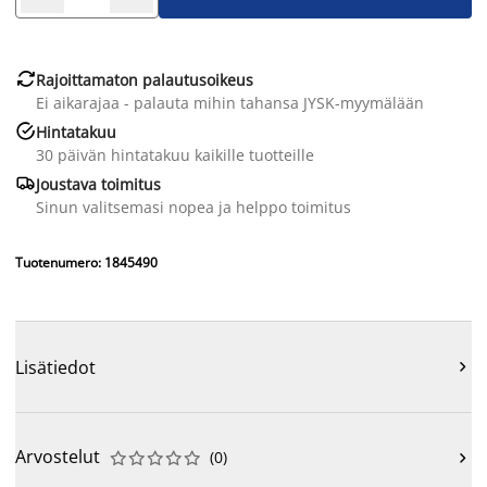

Rajoittamaton palautusoikeus
Ei aikarajaa - palauta mihin tahansa JYSK-myymälään

Hintatakuu
30 päivän hintatakuu kaikille tuotteille

Joustava toimitus
Sinun valitsemasi nopea ja helppo toimitus
Tuotenumero: 1845490
Lisätiedot

Arvostelut
(
0
)










