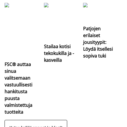
Si
uu
va
Patjojen
erilaiset
jousityypit:
Stailaa kotisi
Löydä itsellesi
tekokukilla ja -
sopiva tuki
kasveilla
FSC® auttaa
sinua
valitsemaan
vastuullisesti
hankitusta
puusta
valmistettuja
tuotteita