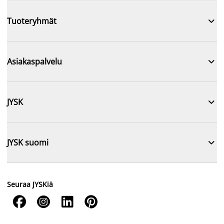

Tuoteryhmät

Asiakaspalvelu

JYSK

JYSK suomi
Seuraa JYSKiä



