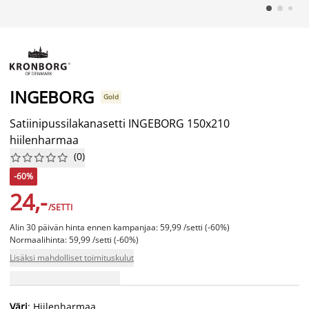
INGEBORG
Gold
Satiinipussilakanasetti INGEBORG 150x210
hiilenharmaa
(
0
)










-60%
24,-
/SETTI
Alin 30 päivän hinta ennen kampanjaa: 59,99 /setti (-60%)
Normaalihinta: 59,99 /setti (-60%)
Lisäksi mahdolliset toimituskulut
Väri
: Hiilenharmaa