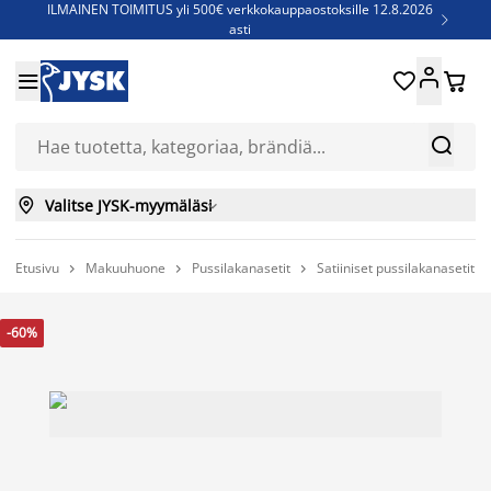
ILMAINEN TOIMITUS yli 500€ verkkokauppaostoksille 12.8.2026

asti
Parempiin uniin - Säästä jopa 60%





Sijauspatjoja - Säästä jopa 60%

Jenkkisänkyjä - Säästä jopa 60%



Valitse JYSK-myymäläsi

Etusivu
Makuuhuone
Pussilakanasetit
Satiiniset pussilakanasetit



-60%