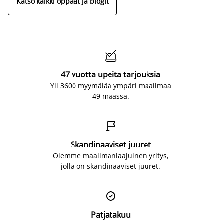
Katso kaikki oppaat ja blogit

47 vuotta upeita tarjouksia
Yli 3600 myymälää ympäri maailmaa
49 maassa.

Skandinaaviset juuret
Olemme maailmanlaajuinen yritys,
jolla on skandinaaviset juuret.

Patjatakuu