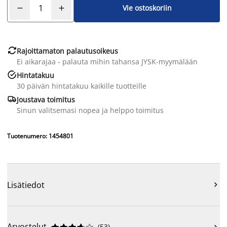
Vie ostoskoriin

Rajoittamaton palautusoikeus
Ei aikarajaa - palauta mihin tahansa JYSK-myymälään

Hintatakuu
30 päivän hintatakuu kaikille tuotteille

Joustava toimitus
Sinun valitsemasi nopea ja helppo toimitus
Tuotenumero: 1454801
Lisätiedot

Arvostelut
(
53
)
