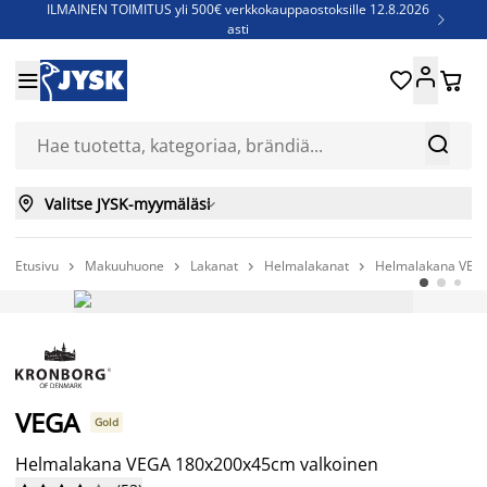
ILMAINEN TOIMITUS yli 500€ verkkokauppaostoksille 12.8.2026

asti
Parempiin uniin - Säästä jopa 60%





Sijauspatjoja - Säästä jopa 60%

Jenkkisänkyjä - Säästä jopa 60%



Valitse JYSK-myymäläsi

Etusivu
Makuuhuone
Lakanat
Helmalakanat
Helmalakana VEG




VEGA
Gold
Helmalakana VEGA 180x200x45cm valkoinen