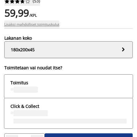
(
53
)










59,99
/KPL
Lisäksi mahdolliset toimituskulut
Lakanan koko

180x200x45
Toimitetaan vai noudat itse?
Toimitus
Click & Collect