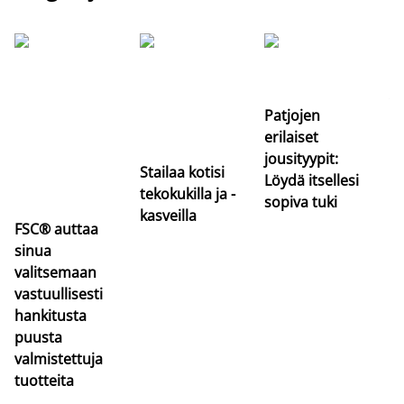
Si
uu
va
Patjojen
erilaiset
jousityypit:
Stailaa kotisi
Löydä itsellesi
tekokukilla ja -
sopiva tuki
kasveilla
FSC® auttaa
sinua
valitsemaan
vastuullisesti
hankitusta
puusta
valmistettuja
tuotteita