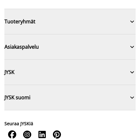

Tuoteryhmät

Asiakaspalvelu

JYSK

JYSK suomi
Seuraa JYSKiä



