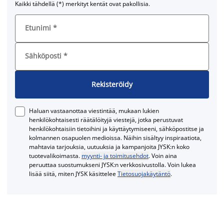
Kaikki tähdellä (*) merkityt kentät ovat pakollisia.
Etunimi
*
Sähköposti
*
Rekisteröidy
Haluan vastaanottaa viestintää, mukaan lukien
henkilökohtaisesti räätälöityjä viestejä, jotka perustuvat
henkilökohtaisiin tietoihini ja käyttäytymiseeni, sähköpostitse ja
kolmannen osapuolen medioissa. Näihin sisältyy inspiraatiota,
mahtavia tarjouksia, uutuuksia ja kampanjoita JYSK:n koko
tuotevalikoimasta.
myynti- ja toimitusehdot
. Voin aina
peruuttaa suostumukseni JYSK:n verkkosivustolla. Voin lukea
lisää siitä, miten JYSK käsittelee
Tietosuojakäytäntö
.