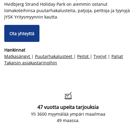
Hvidbjerg Strand Holiday Park on aiemmin ostanut
lomakoteihinsa puutarhakalusteita, patjoja, peittoja ja tyynyjä
JYSK Yritysmyynnin kautta.
Ota yhteyttä
Hankinnat
Matkasängyt
|
Puutarhakalusteet
|
Peitot
|
Tyynyt
|
Patjat
Takaisin asiakastarinoihin

47 vuotta upeita tarjouksia
Yli 3600 myymälää ympäri maailmaa
49 maassa.