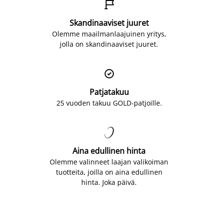

Skandinaaviset juuret
Olemme maailmanlaajuinen yritys,
jolla on skandinaaviset juuret.

Patjatakuu
25 vuoden takuu GOLD-patjoille.

Aina edullinen hinta
Olemme valinneet laajan valikoiman
tuotteita, joilla on aina edullinen
hinta. Joka päivä.