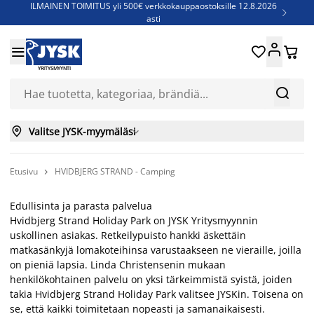
ILMAINEN TOIMITUS yli 500€ verkkokauppaostoksille 12.8.2026

asti
Parempiin uniin - Säästä jopa 60%





Sijauspatjoja - Säästä jopa 60%

YRITYSMYYNTI
Jenkkisänkyjä - Säästä jopa 60%



Valitse JYSK-myymäläsi

Etusivu
HVIDBJERG STRAND - Camping

Edullisinta ja parasta palvelua
Hvidbjerg Strand Holiday Park on JYSK Yritysmyynnin
uskollinen asiakas. Retkeilypuisto hankki äskettäin
matkasänkyjä lomakoteihinsa varustaakseen ne vieraille, joilla
on pieniä lapsia. Linda Christensenin mukaan
henkilökohtainen palvelu on yksi tärkeimmistä syistä, joiden
takia Hvidbjerg Strand Holiday Park valitsee JYSKin. Toisena on
se, että kaikki toimitetaan nopeasti ja samanaikaisesti.