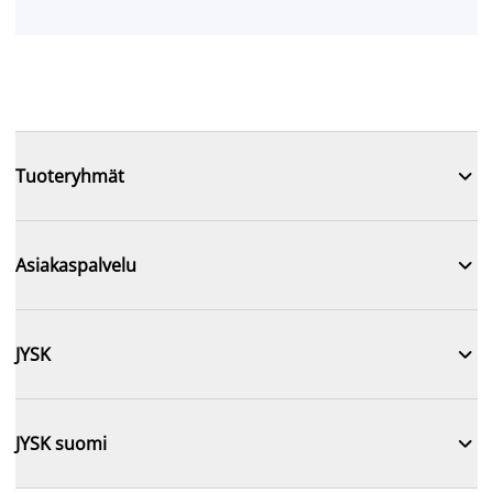

Tuoteryhmät

Asiakaspalvelu

JYSK

JYSK suomi