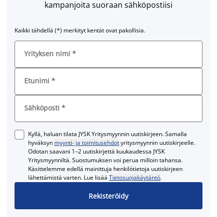
kampanjoita suoraan sähköpostiisi
Kaikki tähdellä (*) merkityt kentät ovat pakollisia.
Yrityksen nimi
*
Etunimi
*
Sähköposti
*
Kyllä, haluan tilata JYSK Yritysmyynnin uutiskirjeen. Samalla
hyväksyn
myynti- ja toimitusehdot
yritysmyynnin uutiskirjeelle.
Odotan saavani 1–2 uutiskirjettä kuukaudessa JYSK
Yritysmyynniltä. Suostumuksen voi perua milloin tahansa.
Käsittelemme edellä mainittuja henkilötietoja uutiskirjeen
lähettämistä varten. Lue lisää
Tietosuojakäytäntö
.
Rekisteröidy