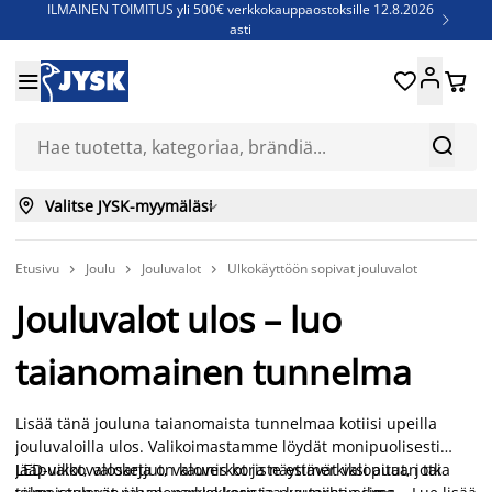
ILMAINEN TOIMITUS yli 500€ verkkokauppaostoksille 12.8.2026

asti
Parempiin uniin - Säästä jopa 60%





Sijauspatjoja - Säästä jopa 60%

Jenkkisänkyjä - Säästä jopa 60%



Valitse JYSK-myymäläsi

Etusivu
Joulu
Jouluvalot
Ulkokäyttöön sopivat jouluvalot



Jouluvalot ulos – luo
taianomainen tunnelma
Lisää tänä jouluna taianomaista tunnelmaa kotiisi upeilla
jouluvaloilla ulos. Valikoimastamme löydät monipuolisesti
LED-valot, valoketjut, valoverkot ja näyttävät valopuut, jotka
Jääpuikkovalosarja on kaunis koriste esimerkiksi aitaan tai