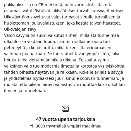
pakkauksessa on CE-merkintä; näin varmistut siitä, että
ostamasi valot täyttävät lakisääteiset turvallisuusvaatimukset.
Ulkokäyttöön soveltuvat valot tarjoavat sinulle turvallisen ja
huolettoman jouluvalaistuksen, joka kestää talven haasteet.
Ulkovalojen sävy
Valon sävyllä on suuri vaikutus siihen, millaista tunnelmaa
ulkotiloissa voidaan luoda. Lämmin valkoinen valo tuo
pehmeyttä ja kotoisuutta, mikä tekee siitä erinomaisen
valinnan jouluaikaan. Se luo rauhoittavan ympäristön, joka
houkuttelee viettämään aikaa ulkona. Toisaalta kylmä
valkoinen valo tuo modernia ilmettä ja korostaa yksityiskohtia,
tehden pihasta näyttävän ja raikkaan. Kokeile erilaisia sävyjä
ja yhdistelmiä löytääksesi juuri sinulle sopivan tunnelman, ja
muista, että oikeanlainen valaistus voi muuttaa koko ulkotilan
ilmeen ja tunnelman.

47 vuotta upeita tarjouksia
Yli 3600 myymälää ympäri maailmaa