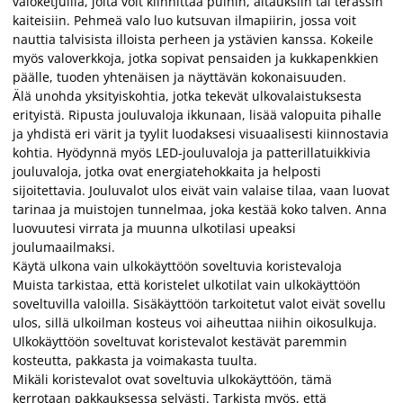
valoketjuilla, joita voit kiinnittää puihin, aitauksiin tai terassin
kaiteisiin. Pehmeä valo luo kutsuvan ilmapiirin, jossa voit
nauttia talvisista illoista perheen ja ystävien kanssa. Kokeile
myös valoverkkoja, jotka sopivat pensaiden ja kukkapenkkien
päälle, tuoden yhtenäisen ja näyttävän kokonaisuuden.
Älä unohda yksityiskohtia, jotka tekevät ulkovalaistuksesta
erityistä. Ripusta jouluvaloja ikkunaan, lisää valopuita pihalle
ja yhdistä eri värit ja tyylit luodaksesi visuaalisesti kiinnostavia
kohtia. Hyödynnä myös LED-jouluvaloja ja patterillatuikkivia
jouluvaloja, jotka ovat energiatehokkaita ja helposti
sijoitettavia. Jouluvalot ulos eivät vain valaise tilaa, vaan luovat
tarinaa ja muistojen tunnelmaa, joka kestää koko talven. Anna
luovuutesi virrata ja muunna ulkotilasi upeaksi
joulumaailmaksi.
Käytä ulkona vain ulkokäyttöön soveltuvia koristevaloja
Muista tarkistaa, että koristelet ulkotilat vain ulkokäyttöön
soveltuvilla valoilla. Sisäkäyttöön tarkoitetut valot eivät sovellu
ulos, sillä ulkoilman kosteus voi aiheuttaa niihin oikosulkuja.
Ulkokäyttöön soveltuvat koristevalot kestävät paremmin
kosteutta, pakkasta ja voimakasta tuulta.
Mikäli koristevalot ovat soveltuvia ulkokäyttöön, tämä
kerrotaan pakkauksessa selvästi. Tarkista myös, että