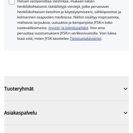
Haluan vastaanottaa viestintää, mukaan lukien
henkilökohtaisesti räätälöityjä viestejä, jotka perustuvat
henkilökohtaisiin tietoihini ja käyttäytymiseeni, sähköpostitse ja
kolmannen osapuolen medioissa. Näihin sisältyy inspiraatiota,
mahtavia tarjouksia, uutuuksia ja kampanjoita JYSK:n koko
tuotevalikoimasta.
myynti- ja toimitusehdot
. Voin aina
peruuttaa suostumukseni JYSK:n verkkosivustolla. Voin lukea
lisää siitä, miten JYSK käsittelee
Tietosuojakäytäntö
.

Tuoteryhmät

Asiakaspalvelu