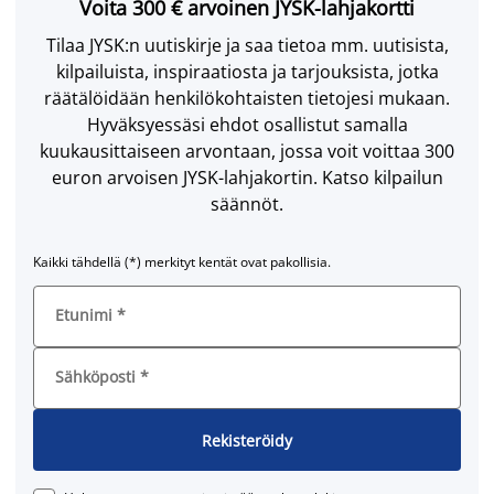
Voita 300 € arvoinen JYSK-lahjakortti
Tilaa JYSK:n uutiskirje ja saa tietoa mm. uutisista,
kilpailuista, inspiraatiosta ja tarjouksista, jotka
räätälöidään henkilökohtaisten tietojesi mukaan.
Hyväksyessäsi ehdot osallistut samalla
kuukausittaiseen arvontaan, jossa voit voittaa 300
euron arvoisen JYSK-lahjakortin. Katso kilpailun
säännöt.
Kaikki tähdellä (*) merkityt kentät ovat pakollisia.
Etunimi
*
Sähköposti
*
Rekisteröidy