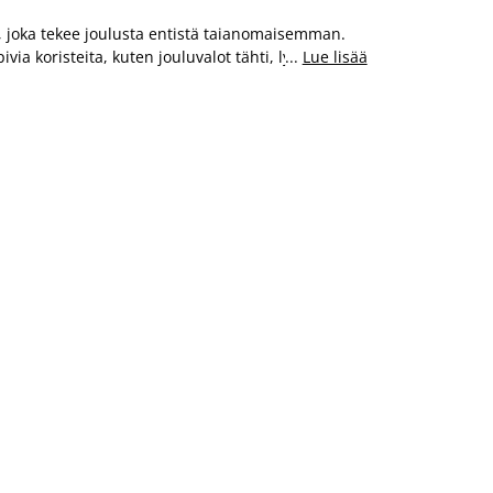
n, joka tekee joulusta entistä taianomaisemman.
ia koristeita, kuten jouluvalot tähti, lyhdyt,
...
Lue lisää
okäyttöiset valoketjut. Modernit LED-valoketjut ja
rhojen reunalla tai kerrossängyn ympärillä, ja
 värilliset pallovalot voi sijoittaa myös minikuusen
dynnä sisätilojen jouluvalojen monipuolisuus ja
joka ilahduttaa koko perhettä.