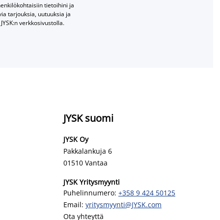
nkilökohtaisiin tietoihini ja
a tarjouksia, uutuuksia ja
JYSK:n verkkosivustolla.
JYSK suomi
JYSK Oy
Pakkalankuja 6
01510 Vantaa
JYSK Yritysmyynti
Puhelinnumero:
+358 9 424 50125
Email:
yritysmyynti@JYSK.com
Ota yhteyttä