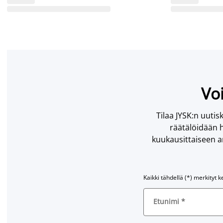
Voi
Tilaa JYSK:n uutisk
räätälöidään h
kuukausittaiseen ar
Kaikki tähdellä (*) merkityt k
Etunimi
*