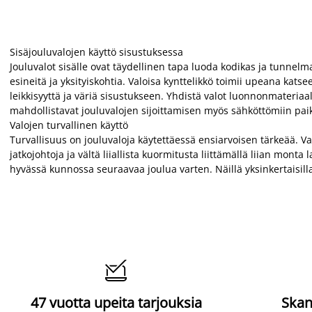
Sisäjouluvalojen käyttö sisustuksessa
Jouluvalot sisälle ovat täydellinen tapa luoda kodikas ja tunnelma
esineitä ja yksityiskohtia. Valoisa kynttelikkö toimii upeana ka
leikkisyyttä ja väriä sisustukseen. Yhdistä valot luonnonmateriaa
mahdollistavat jouluvalojen sijoittamisen myös sähköttömiin paikk
Valojen turvallinen käyttö
Turvallisuus on jouluvaloja käytettäessä ensiarvoisen tärkeää. Varm
jatkojohtoja ja vältä liiallista kuormitusta liittämällä liian mont
hyvässä kunnossa seuraavaa joulua varten. Näillä yksinkertaisill

47 vuotta upeita tarjouksia
Skan