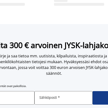
ta 300 € arvoinen JYSK-lahjako
irje ja saa tietoa mm. uutisista, kilpailuista, inspiraatiosta ja
enkilökohtaisten tietojesi mukaan. Hyväksyessäsi ehdot osa
vontaan, jossa voit voittaa 300 euron arvoisen JYSK-lahjakor
säännöt.
entät ovat pakollisia.
Sähköposti
*