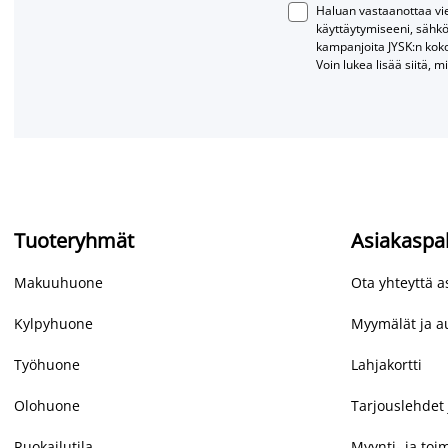
Haluan vastaanottaa vies
käyttäytymiseeni, sähkö
kampanjoita JYSK:n kok
Voin lukea lisää siitä, m
Tuoteryhmät
Asiakaspa
Makuuhuone
Ota yhteyttä 
Kylpyhuone
Myymälät ja au
Työhuone
Lahjakortti
Olohuone
Tarjouslehdet 
Ruokailutila
Myynti- ja toi