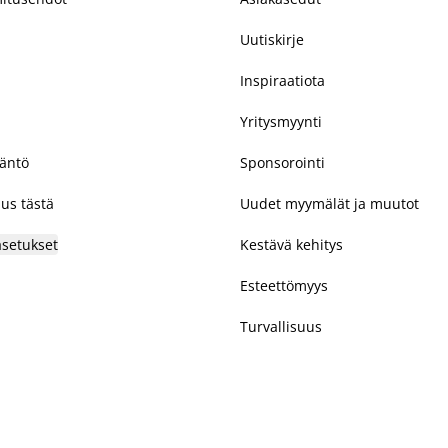
Uutiskirje
Inspiraatiota
Yritysmyynti
täntö
Sponsorointi
us tästä
Uudet myymälät ja muutot
asetukset
Kestävä kehitys
Esteettömyys
Turvallisuus