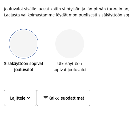
Jouluvalot sisälle luovat kotiin viihtyisän ja lämpimän tunnelma
Laajasta valikoimastamme löydät monipuolisesti sisäkäyttöön sopiv
kyntteliköt, joulutähdet jalustalla, valaistut minikuuset ja parist
sesonkivalot toimivat kauniina koristeina ikkunoissa, roikkuen ve
tuovat ripauksen juhlan tuntua kotiin. Koristeelliset valoketjut ja
ympärille, jolloin syntyy iloista ja kutsuvaa joulutunnelmaa. Hyö
luo kotiisi lämmin, houkutteleva ja unohtumaton joulutunnelma, 
Sisäkäyttöön sopivat
Ulkokäyttöön
jouluvalot
sopivat jouluvalot


Lajittele
Kaikki suodattimet