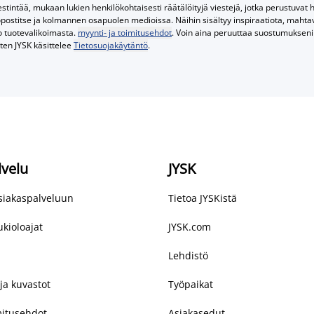
tintää, mukaan lukien henkilökohtaisesti räätälöityjä viestejä, jotka perustuvat he
postitse ja kolmannen osapuolen medioissa. Näihin sisältyy inspiraatiota, mahtavi
o tuotevalikoimasta.
myynti- ja toimitusehdot
. Voin aina peruuttaa suostumukseni 
iten JYSK käsittelee
Tietosuojakäytäntö
.
lvelu
JYSK
asiakaspalveluun
Tietoa JYSKistä
kioloajat
JYSK.com
Lehdistö
ja kuvastot
Työpaikat
mitusehdot
Asiakasedut