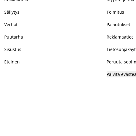
Säilytys
Toimitus
Verhot
Palautukset
Puutarha
Reklamaatiot
Sisustus
Tietosuojakäy
Eteinen
Peruuta sopim
Päivitä eväste