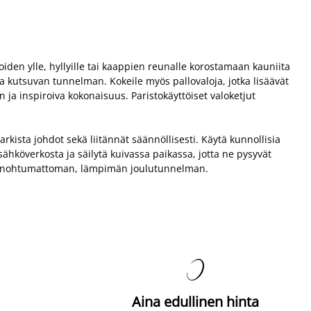
oiden ylle, hyllyille tai kaappien reunalle korostamaan kauniita
ja kutsuvan tunnelman. Kokeile myös pallovaloja, jotka lisäävät
 ja inspiroiva kokonaisuus. Paristokäyttöiset valoketjut
arkista johdot sekä liitännät säännöllisesti. Käytä kunnollisia
e sähköverkosta ja säilytä kuivassa paikassa, jotta ne pysyvät
iisi unohtumattoman, lämpimän joulutunnelman.

Aina edullinen hinta