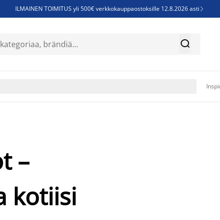
ILMAINEN TOIMITUS yli 500€ verkkokauppaostoksille 12.8.2026 asti

Parempiin uniin - Säästä jopa 60%


Sijauspatjoja - Säästä jopa 60%

Jenkkisänkyjä - Säästä jopa 60%

Inspi
t –
 kotiisi