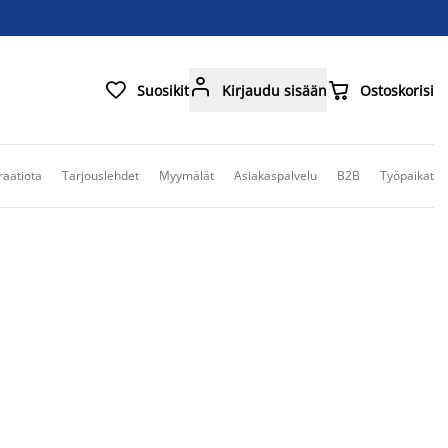



Suosikit
Kirjaudu sisään
Ostoskorisi
raatiota
Tarjouslehdet
Myymälät
Asiakaspalvelu
B2B
Työpaikat