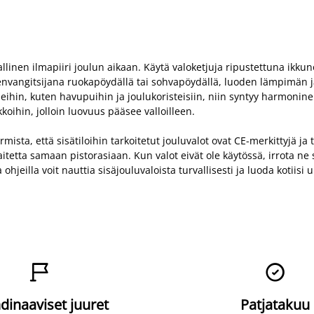
llinen ilmapiiri joulun aikaan. Käytä valoketjuja ripustettuna ikkun
tseenvangitsijana ruokapöydällä tai sohvapöydällä, luoden lämpimän 
leihin, kuten havupuihin ja joulukoristeisiin, niin syntyy harmoninen
oihin, jolloin luovuus pääsee valloilleen.
ista, että sisätiloihin tarkoitetut jouluvalot ovat CE-merkittyjä ja t
a laitetta samaan pistorasiaan. Kun valot eivät ole käytössä, irrota n
a ohjeilla voit nauttia sisäjouluvaloista turvallisesti ja luoda kot


dinaaviset juuret
Patjatakuu