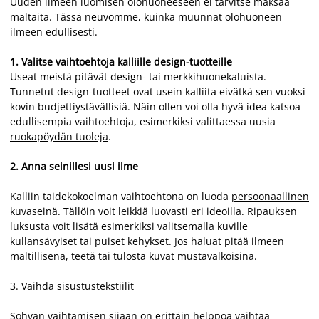
Uuden ilmeen luomisen olohuoneeseen ei tarvitse maksaa
maltaita. Tässä neuvomme, kuinka muunnat olohuoneen
ilmeen edullisesti.
1.
Valitse vaihtoehtoja kalliille design-tuotteille
Useat meistä pitävät design- tai merkkihuonekaluista.
Tunnetut design-tuotteet ovat usein kalliita eivätkä sen vuoksi
kovin budjettiystävällisiä. Näin ollen voi olla hyvä idea katsoa
edullisempia vaihtoehtoja, esimerkiksi valittaessa uusia
ruokapöydän tuoleja
.
2.
Anna seinillesi uusi ilme
Kalliin taidekokoelman vaihtoehtona on luoda
persoonaallinen
kuvaseinä
. Tällöin voit leikkiä luovasti eri ideoilla. Ripauksen
luksusta voit lisätä esimerkiksi valitsemalla kuville
kullansävyiset tai puiset
kehykset
. Jos haluat pitää ilmeen
maltillisena, teetä tai tulosta kuvat mustavalkoisina.
3. Vaihda sisustustekstiilit
Sohvan vaihtamisen sijaan on erittäin helppoa vaihtaa