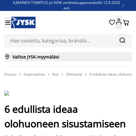
ILMAINEN TOIMITUS yli 500€ verkkokauppaostoksille 12.8.2026

asti
Parempiin uniin - Säästä jopa 60%





Sijauspatjoja - Säästä jopa 60%

Jenkkisänkyjä - Säästä jopa 60%



Valitse JYSK-myymäläsi

Etusivu
Inspiraatiota
Koti
Olohuone
6 edullista ideaa olohuone




6 edullista ideaa
olohuoneen sisustamiseen