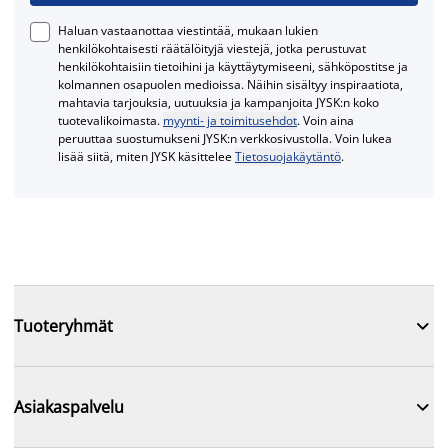
Haluan vastaanottaa viestintää, mukaan lukien
henkilökohtaisesti räätälöityjä viestejä, jotka perustuvat
henkilökohtaisiin tietoihini ja käyttäytymiseeni, sähköpostitse ja
kolmannen osapuolen medioissa. Näihin sisältyy inspiraatiota,
mahtavia tarjouksia, uutuuksia ja kampanjoita JYSK:n koko
tuotevalikoimasta.
myynti- ja toimitusehdot
. Voin aina
peruuttaa suostumukseni JYSK:n verkkosivustolla. Voin lukea
lisää siitä, miten JYSK käsittelee
Tietosuojakäytäntö
.

Tuoteryhmät

Asiakaspalvelu