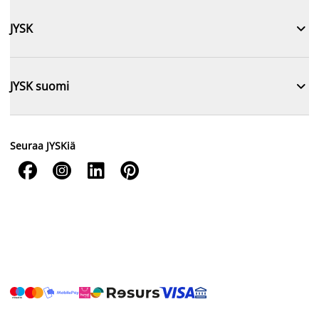

JYSK

JYSK suomi
Seuraa JYSKiä



