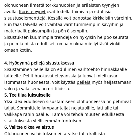
olohuoneen ilmettä torkkuhuopien ja erilaisten tyynyjen
avulla.
Koristetyynyt
ovat todella toimivia ja edullisia
sisustuselementtejä. Kesällä voit panostaa kirkkaisiin väreihin,
kun taas talvella voit vaihtaa värit tummempiin sävyihin ja
materiaalit paksumpiin ja pörröisempiin.
Sisustuksen kuumimpia trendejä on nykyisin helppo seurata,
ja poimia niistä edulliset, omaa makua miellyttävät vinkit
omaan kotiin.
4.
Hyödynnä peilejä sisustuksessa
Sisustaminen peileillä on edullinen vaihtoehto hinnakkaalle
taiteelle. Peilit huokuvat eleganssia ja luovat mielikuvan
isommasta huoneesta. Voit käyttää
peilejä
myös heijastamaan
valoa ja valaisemaan eri tiloissa.
5.
Tee tilaa luksukselle
Yksi idea edulliseen sisustamiseen olohuoneessa on pehmeät
taljat. Sommittele
lampaantaljat
nojatuolille, lattialle tai
vaikkapa rahin päälle. Tämä voi tehdä muuten edullisesta
sisustuksesta ylellisemmän tuntuisen.
6.
Valitse oikea valaistus
Olohuoneen valaistuksen ei tarvitse tulla kalliista