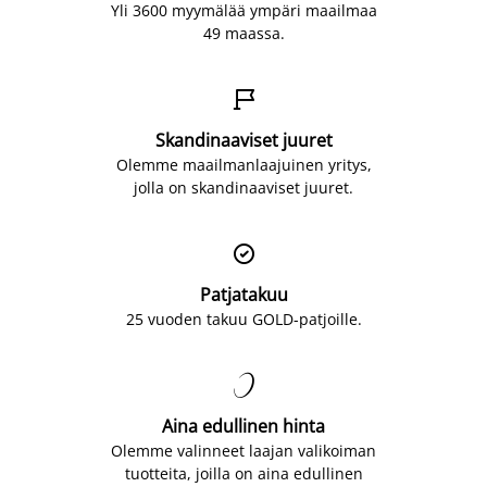
Yli 3600 myymälää ympäri maailmaa
49 maassa.

Skandinaaviset juuret
Olemme maailmanlaajuinen yritys,
jolla on skandinaaviset juuret.

Patjatakuu
25 vuoden takuu GOLD-patjoille.

Aina edullinen hinta
Olemme valinneet laajan valikoiman
tuotteita, joilla on aina edullinen