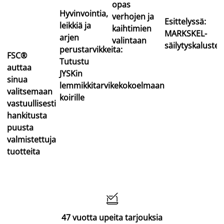
opas
Hyvinvointia,
verhojen ja
Esittelyssä:
leikkiä ja
kaihtimien
MARKSKEL-
arjen
valintaan
säilytyskalustee
perustarvikkeita:
FSC®
Tutustu
auttaa
JYSKin
sinua
lemmikkitarvikekokoelmaan
valitsemaan
koirille
vastuullisesti
hankitusta
puusta
valmistettuja
tuotteita

47 vuotta upeita tarjouksia