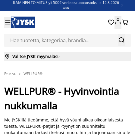
ILMAINEN TOIMITUS yli 500€ verkkokauppaostoksille 12.8.2026

asti
Parempiin uniin - Säästä jopa 60%





Sijauspatjoja - Säästä jopa 60%

Jenkkisänkyjä - Säästä jopa 60%



Valitse JYSK-myymäläsi

Etusivu
WELLPUR®

WELLPUR® - Hyvinvointia
nukkumalla
Me JYSKillä tiedämme, että hyvä yöuni alkaa oikeanlaisesta
tuesta. WELLPUR®-patjat ja -tyynyt on suunniteltu
mukautumaan tarkasti kehosi muotoihin ja tarjoamaan sinulle