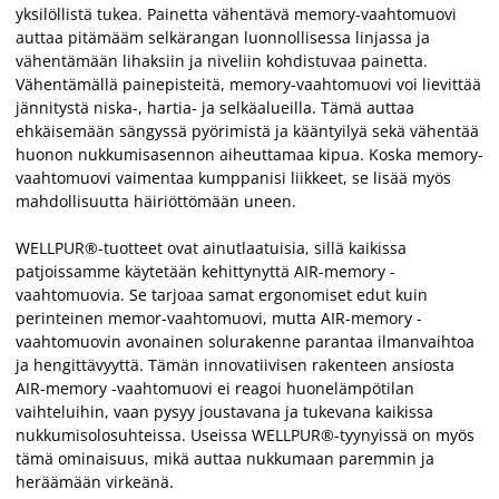
yksilöllistä tukea. Painetta vähentävä memory-vaahtomuovi
auttaa pitämääm selkärangan luonnollisessa linjassa ja
vähentämään lihaksiin ja niveliin kohdistuvaa painetta.
Vähentämällä painepisteitä, memory-vaahtomuovi voi lievittää
jännitystä niska-, hartia- ja selkäalueilla. Tämä auttaa
ehkäisemään sängyssä pyörimistä ja kääntyilyä sekä vähentää
huonon nukkumisasennon aiheuttamaa kipua. Koska memory-
vaahtomuovi vaimentaa kumppanisi liikkeet, se lisää myös
mahdollisuutta häiriöttömään uneen.
WELLPUR®-tuotteet ovat ainutlaatuisia, sillä kaikissa
patjoissamme käytetään kehittynyttä AIR-memory -
vaahtomuovia. Se tarjoaa samat ergonomiset edut kuin
perinteinen memor-vaahtomuovi, mutta AIR-memory -
vaahtomuovin avonainen solurakenne parantaa ilmanvaihtoa
ja hengittävyyttä. Tämän innovatiivisen rakenteen ansiosta
AIR-memory -vaahtomuovi ei reagoi huonelämpötilan
vaihteluihin, vaan pysyy joustavana ja tukevana kaikissa
nukkumisolosuhteissa. Useissa WELLPUR®-tyynyissä on myös
tämä ominaisuus, mikä auttaa nukkumaan paremmin ja
heräämään virkeänä.