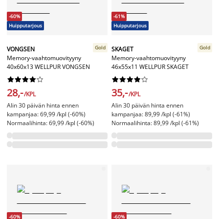
-60%
-61%
Huipputarjous
Huipputarjous
Gold
Gold
VONGSEN
SKAGET
Memory-vaahtomuovityyny
Memory-vaahtomuovityyny
40x60x13 WELLPUR VONGSEN
46x55x11 WELLPUR SKAGET




















28,-
35,-
/KPL
/KPL
Alin 30 päivän hinta ennen
Alin 30 päivän hinta ennen
kampanjaa: 69,99 /kpl (-60%)
kampanjaa: 89,99 /kpl (-61%)
Normaalihinta: 69,99 /kpl (-60%)
Normaalihinta: 89,99 /kpl (-61%)
-60%
-60%