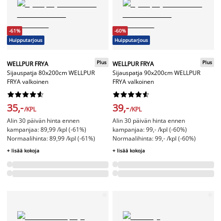
-61%
-60%
Huipputarjous
Huipputarjous
Plus
Plus
WELLPUR FRYA
WELLPUR FRYA
Sijauspatja 80x200cm WELLPUR
Sijauspatja 90x200cm WELLPUR
FRYA valkoinen
FRYA valkoinen




















35,-
39,-
/KPL
/KPL
Alin 30 päivän hinta ennen
Alin 30 päivän hinta ennen
kampanjaa: 89,99 /kpl (-61%)
kampanjaa: 99,- /kpl (-60%)
Normaalihinta: 89,99 /kpl (-61%)
Normaalihinta: 99,- /kpl (-60%)
+ lisää kokoja
+ lisää kokoja