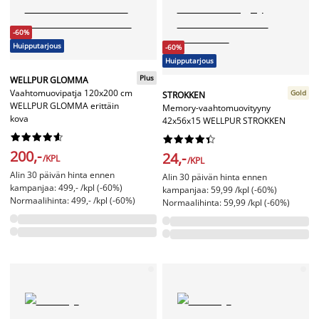
-60%
Huipputarjous
-60%
Huipputarjous
Plus
WELLPUR GLOMMA
Vaahtomuovipatja 120x200 cm
Gold
STROKKEN
WELLPUR GLOMMA erittäin
Memory-vaahtomuovityyny
kova
42x56x15 WELLPUR STROKKEN




















200,-
24,-
/KPL
/KPL
Alin 30 päivän hinta ennen
Alin 30 päivän hinta ennen
kampanjaa: 499,- /kpl (-60%)
kampanjaa: 59,99 /kpl (-60%)
Normaalihinta: 499,- /kpl (-60%)
Normaalihinta: 59,99 /kpl (-60%)