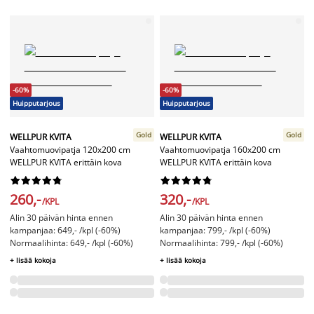
-60%
-60%
Huipputarjous
Huipputarjous
Gold
Gold
WELLPUR KVITA
WELLPUR KVITA
Vaahtomuovipatja 120x200 cm
Vaahtomuovipatja 160x200 cm
WELLPUR KVITA erittäin kova
WELLPUR KVITA erittäin kova




















260,-
320,-
/KPL
/KPL
Alin 30 päivän hinta ennen
Alin 30 päivän hinta ennen
kampanjaa: 649,- /kpl (-60%)
kampanjaa: 799,- /kpl (-60%)
Normaalihinta: 649,- /kpl (-60%)
Normaalihinta: 799,- /kpl (-60%)
+ lisää kokoja
+ lisää kokoja