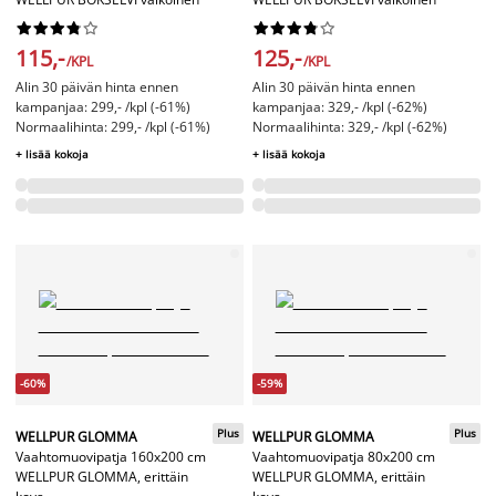




















115,-
125,-
/KPL
/KPL
Alin 30 päivän hinta ennen
Alin 30 päivän hinta ennen
kampanjaa: 299,- /kpl (-61%)
kampanjaa: 329,- /kpl (-62%)
Normaalihinta: 299,- /kpl (-61%)
Normaalihinta: 329,- /kpl (-62%)
+ lisää kokoja
+ lisää kokoja
-60%
-59%
Plus
Plus
WELLPUR GLOMMA
WELLPUR GLOMMA
Vaahtomuovipatja 160x200 cm
Vaahtomuovipatja 80x200 cm
WELLPUR GLOMMA, erittäin
WELLPUR GLOMMA, erittäin