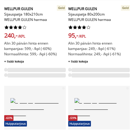
Gold
Gold
WELLPUR GULEN
WELLPUR GULEN
Sijauspatja 180x210cm
Sijauspatja 80x200cm
WELLPUR GULEN harmaa
WELLPUR GULEN harmaa




















240,-
95,-
/KPL
/KPL
Alin 30 päivän hinta ennen
Alin 30 päivän hinta ennen
kampanjaa: 599,- /kpl (-60%)
kampanjaa: 249,- /kpl (-61%)
Normaalihinta: 599,- /kpl (-60%)
Normaalihinta: 249,- /kpl (-61%)
+ lisää kokoja
+ lisää kokoja
-60%
-59%
Huipputarjous
Huipputarjous