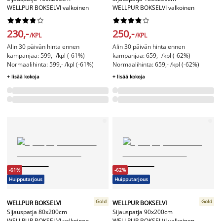
WELLPUR BOKSELVI valkoinen
WELLPUR BOKSELVI valkoinen




















230,-
250,-
/KPL
/KPL
Alin 30 päivän hinta ennen
Alin 30 päivän hinta ennen
kampanjaa: 599,- /kpl (-61%)
kampanjaa: 659,- /kpl (-62%)
Normaalihinta: 599,- /kpl (-61%)
Normaalihinta: 659,- /kpl (-62%)
+ lisää kokoja
+ lisää kokoja
-61%
-62%
Huipputarjous
Huipputarjous
Gold
Gold
WELLPUR BOKSELVI
WELLPUR BOKSELVI
Sijauspatja 80x200cm
Sijauspatja 90x200cm
WELLPUR BOKSELVI valkoinen
WELLPUR BOKSELVI valkoinen