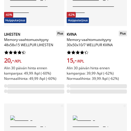
-60%
-62%
Huipputarjous
Huipputarjous
Plus
Plus
LIHESTEN
KVINA
Memory-vaahtomuovityyny
Memory-vaahtomuovityyny
48x58x15 WELLPUR LIHESTEN
30x50x10/7 WELLPUR KVINA




















20,-
15,-
/KPL
/KPL
Alin 30 päivän hinta ennen
Alin 30 päivän hinta ennen
kampanjaa: 49,99 /kpl (-60%)
kampanjaa: 39,99 /kpl (-62%)
Normaalihinta: 49,99 /kpl (-60%)
Normaalihinta: 39,99 /kpl (-62%)