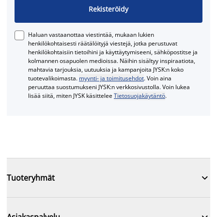
Rekisteröidy
Haluan vastaanottaa viestintää, mukaan lukien
henkilökohtaisesti räätälöityjä viestejä, jotka perustuvat
henkilökohtaisiin tietoihini ja käyttäytymiseeni, sähköpostitse ja
kolmannen osapuolen medioissa. Näihin sisältyy inspiraatiota,
mahtavia tarjouksia, uutuuksia ja kampanjoita JYSK:n koko
tuotevalikoimasta.
myynti- ja toimitusehdot
. Voin aina
peruuttaa suostumukseni JYSK:n verkkosivustolla. Voin lukea
lisää siitä, miten JYSK käsittelee
Tietosuojakäytäntö
.

Tuoteryhmät

Asiakaspalvelu