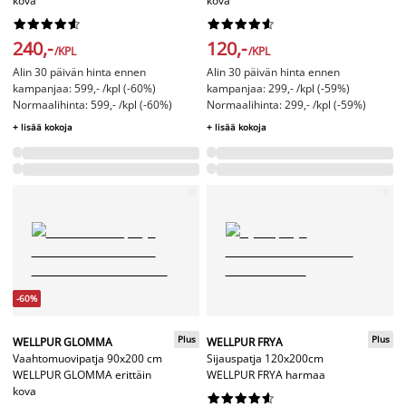
kova
kova




















240,-
120,-
/KPL
/KPL
Alin 30 päivän hinta ennen
Alin 30 päivän hinta ennen
kampanjaa: 599,- /kpl (-60%)
kampanjaa: 299,- /kpl (-59%)
Normaalihinta: 599,- /kpl (-60%)
Normaalihinta: 299,- /kpl (-59%)
+ lisää kokoja
+ lisää kokoja
-60%
Plus
Plus
WELLPUR GLOMMA
WELLPUR FRYA
Vaahtomuovipatja 90x200 cm
Sijauspatja 120x200cm
WELLPUR GLOMMA erittäin
WELLPUR FRYA harmaa
kova









