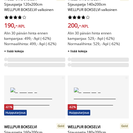
Sijauspatja 120x200cm
Sijauspatja 140x200cm
WELLPUR BOKSELVI valkoinen
WELLPUR BOKSELVI valkoinen




















190,-
200,-
/KPL
/KPL
Alin 30 päivän hinta ennen
Alin 30 päivän hinta ennen
kampanjaa: 499,- /kpl (-62%)
kampanjaa: 529,- /kpl (-62%)
Normaalihinta: 499,- /kpl (-62%)
Normaalihinta: 529,- /kpl (-62%)
+ lisää kokoja
+ lisää kokoja
-61%
-62%
Huipputarjous
Huipputarjous
Gold
Gold
WELLPUR BOKSELVI
WELLPUR BOKSELVI
Sijauspatja 160x200cm
Sijauspatja 180x200cm