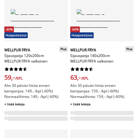
-60%
-60%
Huipputarjous
Huipputarjous
Plus
Plus
WELLPUR FRYA
WELLPUR FRYA
Sijauspatja 120x200cm
Sijauspatja 140x200cm
WELLPUR FRYA valkoinen
WELLPUR FRYA valkoinen




















59,-
63,-
/KPL
/KPL
Alin 30 päivän hinta ennen
Alin 30 päivän hinta ennen
kampanjaa: 149,- /kpl (-60%)
kampanjaa: 159,- /kpl (-60%)
Normaalihinta: 149,- /kpl (-60%)
Normaalihinta: 159,- /kpl (-60%)
+ lisää kokoja
+ lisää kokoja