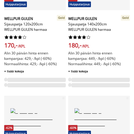
Huipputarjous
Huipputarjous
Gold
Gold
WELLPUR GULEN
WELLPUR GULEN
Sijauspatja 120x200cm
Sijauspatja 140x200cm
WELLPUR GULEN harmaa
WELLPUR GULEN harmaa




















170,-
180,-
/KPL
/KPL
Alin 30 päivän hinta ennen
Alin 30 päivän hinta ennen
kampanjaa: 429,- /kpl (-60%)
kampanjaa: 449,- /kpl (-60%)
Normaalihinta: 429,- /kpl (-60%)
Normaalihinta: 449,- /kpl (-60%)
+ lisää kokoja
+ lisää kokoja
-62%
-60%
Huipputarjous
Huipputarjous