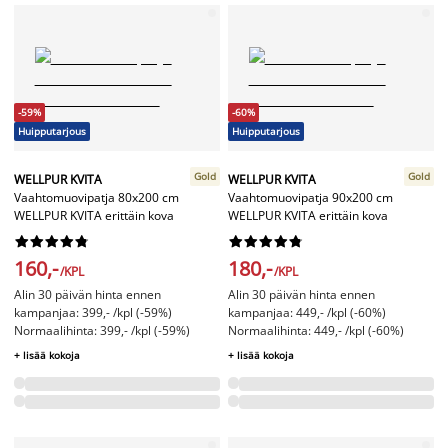
-59%
-60%
Huipputarjous
Huipputarjous
Gold
Gold
WELLPUR KVITA
WELLPUR KVITA
Vaahtomuovipatja 80x200 cm
Vaahtomuovipatja 90x200 cm
WELLPUR KVITA erittäin kova
WELLPUR KVITA erittäin kova




















160,-
180,-
/KPL
/KPL
Alin 30 päivän hinta ennen
Alin 30 päivän hinta ennen
kampanjaa: 399,- /kpl (-59%)
kampanjaa: 449,- /kpl (-60%)
Normaalihinta: 399,- /kpl (-59%)
Normaalihinta: 449,- /kpl (-60%)
+ lisää kokoja
+ lisää kokoja