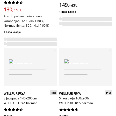










149,-
/KPL
130,-
/KPL
+ lisää kokoja
Alin 30 päivän hinta ennen
kampanjaa: 329,- /kpl (-60%)
Normaalihinta: 329,- /kpl (-60%)
+ lisää kokoja
Plus
Plus
WELLPUR FRYA
WELLPUR FRYA
Sijauspatja 140x200cm
Sijauspatja 160x200cm
WELLPUR FRYA harmaa
WELLPUR FRYA harmaa



















