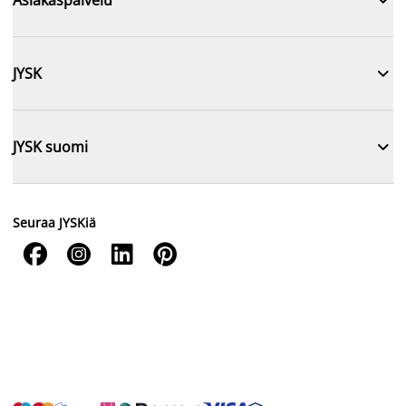

JYSK

JYSK suomi
Seuraa JYSKiä



