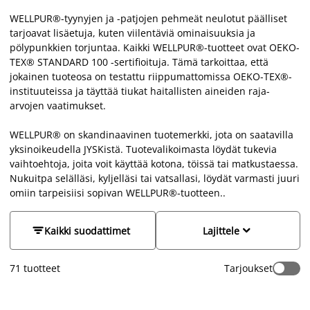
WELLPUR®-tyynyjen ja -patjojen pehmeät neulotut päälliset
tarjoavat lisäetuja, kuten viilentäviä ominaisuuksia ja
pölypunkkien torjuntaa. Kaikki WELLPUR®-tuotteet ovat OEKO-
TEX® STANDARD 100 -sertifioituja. Tämä tarkoittaa, että
jokainen tuoteosa on testattu riippumattomissa OEKO-TEX®-
instituuteissa ja täyttää tiukat haitallisten aineiden raja-
arvojen vaatimukset.
WELLPUR® on skandinaavinen tuotemerkki, jota on saatavilla
yksinoikeudella JYSKistä. Tuotevalikoimasta löydät tukevia
vaihtoehtoja, joita voit käyttää kotona, töissä tai matkustaessa.
Nukuitpa selälläsi, kyljelläsi tai vatsallasi, löydät varmasti juuri
omiin tarpeisiisi sopivan WELLPUR®-tuotteen..


Kaikki suodattimet
Lajittele
71
tuotteet
Tarjoukset