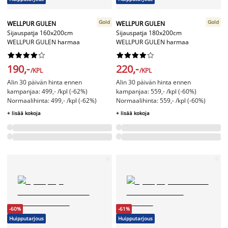
Gold
Gold
WELLPUR GULEN
WELLPUR GULEN
Sijauspatja 160x200cm
Sijauspatja 180x200cm
WELLPUR GULEN harmaa
WELLPUR GULEN harmaa




















190,-
220,-
/KPL
/KPL
Alin 30 päivän hinta ennen
Alin 30 päivän hinta ennen
kampanjaa: 499,- /kpl (-62%)
kampanjaa: 559,- /kpl (-60%)
Normaalihinta: 499,- /kpl (-62%)
Normaalihinta: 559,- /kpl (-60%)
+ lisää kokoja
+ lisää kokoja
-60%
-61%
Huipputarjous
Huipputarjous