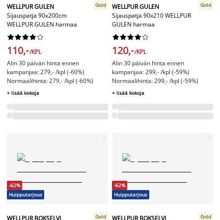
Gold
Gold
WELLPUR GULEN
WELLPUR GULEN
Sijauspatja 90x200cm
Sijauspatja 90x210 WELLPUR
WELLPUR GULEN harmaa
GULEN harmaa




















110,-
120,-
/KPL
/KPL
Alin 30 päivän hinta ennen
Alin 30 päivän hinta ennen
kampanjaa: 279,- /kpl (-60%)
kampanjaa: 299,- /kpl (-59%)
Normaalihinta: 279,- /kpl (-60%)
Normaalihinta: 299,- /kpl (-59%)
+ lisää kokoja
+ lisää kokoja
-62%
-62%
Huipputarjous
Huipputarjous
Gold
Gold
WELLPUR BOKSELVI
WELLPUR BOKSELVI