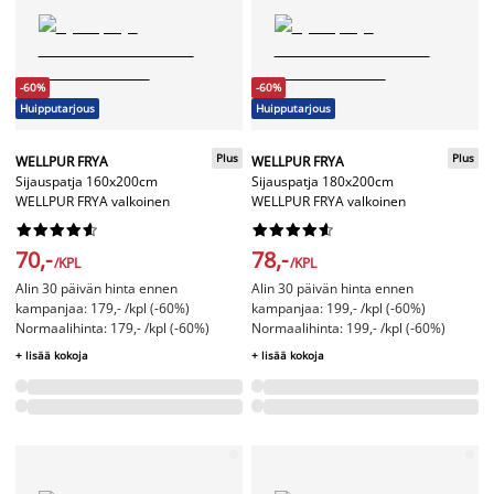
-60%
-60%
Huipputarjous
Huipputarjous
Plus
Plus
WELLPUR FRYA
WELLPUR FRYA
Sijauspatja 160x200cm
Sijauspatja 180x200cm
WELLPUR FRYA valkoinen
WELLPUR FRYA valkoinen




















70,-
78,-
/KPL
/KPL
Alin 30 päivän hinta ennen
Alin 30 päivän hinta ennen
kampanjaa: 179,- /kpl (-60%)
kampanjaa: 199,- /kpl (-60%)
Normaalihinta: 179,- /kpl (-60%)
Normaalihinta: 199,- /kpl (-60%)
+ lisää kokoja
+ lisää kokoja