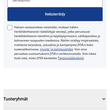
Sähköposti
*
Rekisteröidy
Haluan vastaanottaa viestintää, mukaan lukien
henkilökohtaisesti räätälöityjä viestejä, jotka perustuvat
henkilökohtaisiin tietoihini ja käyttäytymiseeni, sähköpostitse ja
kolmannen osapuolen medioissa. Näihin sisältyy inspiraatiota,
mahtavia tarjouksia, uutuuksia ja kampanjoita JYSK:n koko
tuotevalikoimasta.
myynti- ja toimitusehdot
. Voin aina
peruuttaa suostumukseni JYSK:n verkkosivustolla. Voin lukea
lisää siitä, miten JYSK käsittelee
Tietosuojakäytäntö
.

Tuoteryhmät