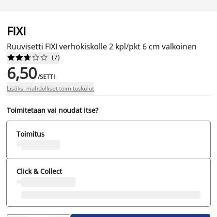
FIXI
Ruuvisetti FIXI verhokiskolle 2 kpl/pkt 6 cm valkoinen
(
7
)










6,50
/SETTI
Lisäksi mahdolliset toimituskulut
Toimitetaan vai noudat itse?
Toimitus
Click & Collect