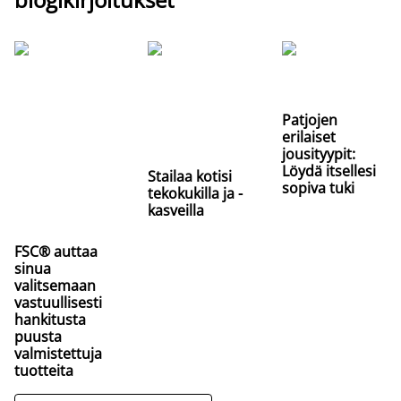
Patjojen
erilaiset
jousityypit:
Löydä itsellesi
Stailaa kotisi
sopiva tuki
tekokukilla ja -
kasveilla
FSC® auttaa
sinua
valitsemaan
vastuullisesti
hankitusta
puusta
valmistettuja
tuotteita