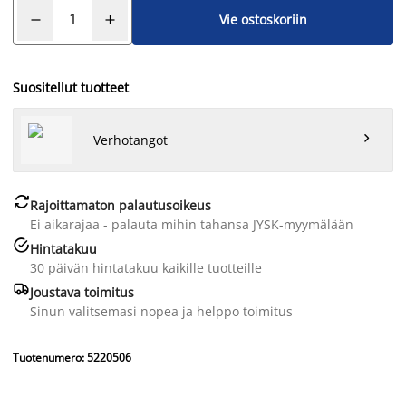
Vie ostoskoriin
Suositellut tuotteet

Verhotangot

Rajoittamaton palautusoikeus
Ei aikarajaa - palauta mihin tahansa JYSK-myymälään

Hintatakuu
30 päivän hintatakuu kaikille tuotteille

Joustava toimitus
Sinun valitsemasi nopea ja helppo toimitus
Tuotenumero: 5220506