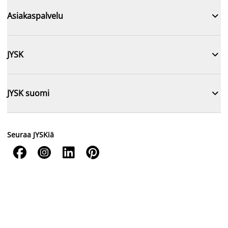

Asiakaspalvelu

JYSK

JYSK suomi
Seuraa JYSKiä



