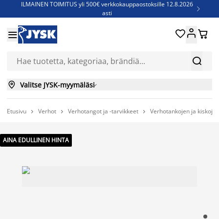
ILMAINEN TOIMITUS yli 500€ verkkokauppaostoksille 12.8.2026

asti
Parempiin uniin - Säästä jopa 60%





Sijauspatjoja - Säästä jopa 60%


Jenkkisänkyjä - Säästä jopa 60%


Valitse JYSK-myymäläsi

Etusivu
Verhot
Verhotangot ja -tarvikkeet
Verhotankojen ja kiskojen



AINA EDULLINEN HINTA